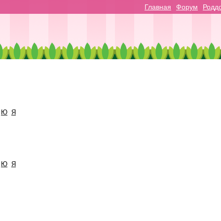
Главная
Форум
Родд
Ю
Я
Ю
Я