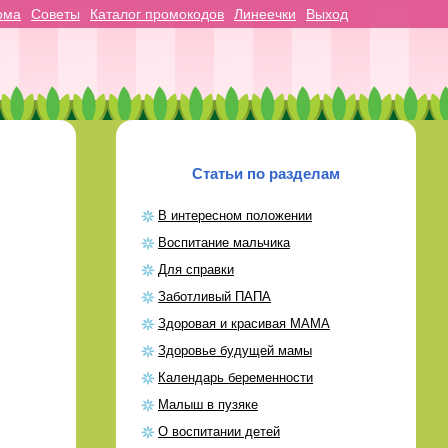
ома
Советы
Каталог промокодов
Линеечки
Выход
Статьи по разделам
В интересном положении
Воспитание мальчика
Для справки
Заботливый ПАПА
Здоровая и красивая МАМА
Здоровье будущей мамы
Календарь беременности
Малыш в пузяке
О воспитании детей