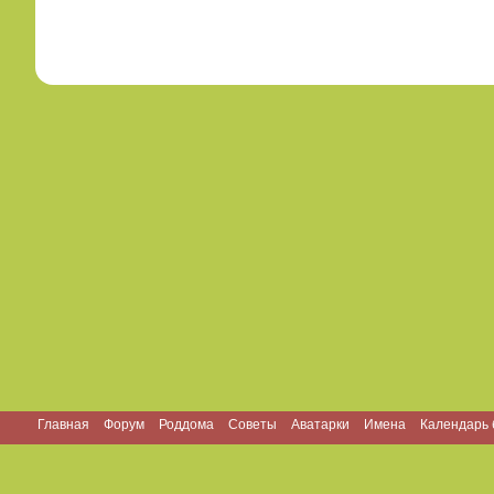
Главная
Форум
Роддома
Советы
Аватарки
Имена
Календарь 