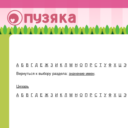
А
Б
В
Г
Д
Е
Ж
З
И
К
Л
М
Н
О
П
Р
С
Т
У
Ф
Х
Ц
Э
Вернуться к выбору раздела:
значение имен
.
Цезарь
А
Б
В
Г
Д
Е
Ж
З
И
К
Л
М
Н
О
П
Р
С
Т
У
Ф
Х
Ц
Э