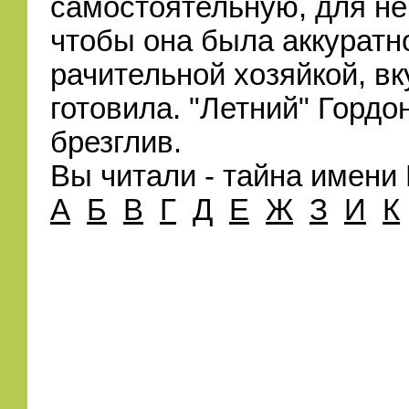
самостоятельную, для не
чтобы она была аккуратн
рачительной хозяйкой, вк
готовила. "Летний" Гордо
брезглив.
Вы читали - тайна имени
А
Б
В
Г
Д
Е
Ж
З
И
К