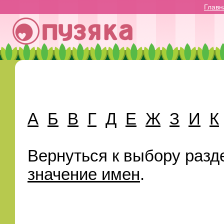
Главн
А
Б
В
Г
Д
Е
Ж
З
И
К
Вернуться к выбору разд
значение имен
.