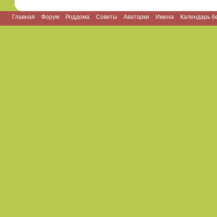
Главная
Форум
Роддома
Советы
Аватарки
Имена
Календарь б