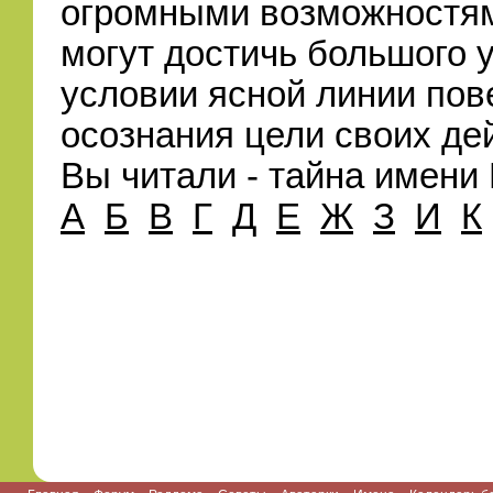
огромными возможностям
могут достичь большого 
условии ясной линии пов
осознания цели своих де
Вы читали - тайна имени 
А
Б
В
Г
Д
Е
Ж
З
И
К