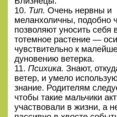
Близнецы.
10.
Тип.
Очень нервны и
меланхоличны, подобно ч
позволяют уносить себя 
тотемное растение — оси
чувствительно к малейш
дуновению ветерка.
11.
Психика.
Знают, откуд
ветер, и умело использую
знание. Родителям следу
чтобы такие мальчики ак
участвовали в жизни, а н
пассивно в хвосте событи