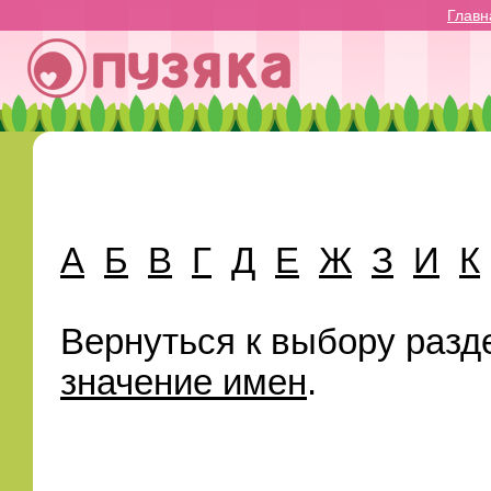
Главн
А
Б
В
Г
Д
Е
Ж
З
И
К
Вернуться к выбору разд
значение имен
.