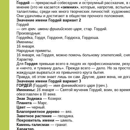
Гордей
— прекрасный собеседник и остроумный рассказчик, в 
мнение (это не касается
«зимних»
, которые, напротив, вспыль
талантливы, среди них много творческих личностей: художник
Они удачливы и достигают в обществе прочного положения.
Значение имени Гордей вариант 2
Гордей
—
от греч. имени фригийского царя
, стар. Гордий.
Производные:
Гордейка, Гордя, Гордюня, Гордюха, Гордюша.
Именины:
16 января.
Народные приметы.
16 января, на Гордея, можно помочь больному эпилепсией, сня
Характер.
Для
Гордея
превыше всего в людях их профессионализм, резул
и «нечто, и туманну даль». Прежде всего — дело. Но за прост
жаждущая вырваться из привычного круга бытия.
Правда, об этом знает лишь он сам. Другие, даже жена, не до
Значение имени Гордей вариант 3
ГОРДЕЙ
(Гордий) — имя финикийского царя (греч.).
Именины:
16 января —
Святой мученик Гордий, воин, во время
обезглавлен в III веке.
Знак Зодиака
— Козерог.
Планета
— Марс.
Цвет —
черный.
Благоприятное дерево
— вяз.
Заветное растение
— гвоздика.
Покровитель имени —
шмель.
Камень-талисман
— гранат.
Характер.