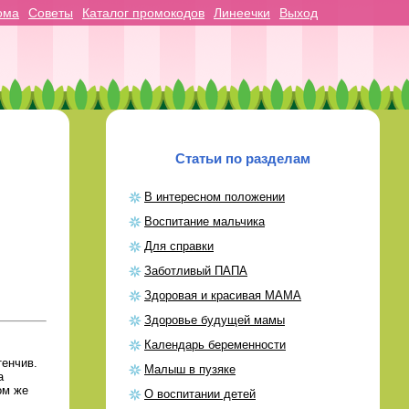
ома
Советы
Каталог промокодов
Линеечки
Выход
Статьи по разделам
В интересном положении
Воспитание мальчика
Для справки
Заботливый ПАПА
Здоровая и красивая МАМА
Здоровье будущей мамы
Календарь беременности
тенчив.
Малыш в пузяке
а
ом же
О воспитании детей