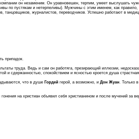
компании он незаменим. Он уравновешен, терпим, умеет выслушать чуж
чивы по пустякам и нетерпеливы). Мужчины с этим именем, как правило,
ов, танцовщиков, журналистов, переводчиков. Успешно работают в медиц
ть припадок.
ьтаты труда. Ведь и сам он работяга, презирающий иллюзии, недосказ
отой и сдержанностью, спокойствием и ясностью кроется душа страстная
гадываются, что в душе
Гордей
герой, а возможно, и
Дон Жуан
. Только 
 гонения на христиан объявил себя христианином и после мучений за в