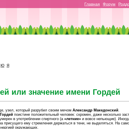
Главная
Форум
Родд
Ю
Я
дей или значение имени Гордей
де, узел, который разрубил своим мечом
Александр Македонский
.
Гордей
поистине положительный человек: скромен, даже несколько зас
умерен в употреблении спиртного (а
«летние»
и вовсе непьющие). Иногд
-за присущего ему стремления держаться в тени, не выделяться. На сам
энергией окружающих.