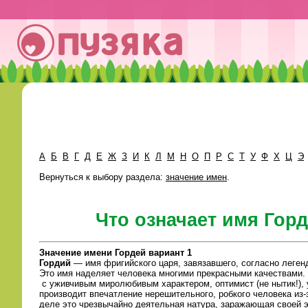
А
Б
В
Г
Д
Е
Ж
З
И
К
Л
М
Н
О
П
Р
С
Т
У
Ф
Х
Ц
Э
Вернуться к выбору раздела:
значение имен
.
Что означает имя Гор
Значение имени Гордей вариант 1
Гордий
— имя фригийского царя, завязавшего, согласно леген
Это имя наделяет человека многими прекрасными качествами.
с уживчивым миролюбивым характером, оптимист (не нытик!), 
производит впечатление нерешительного, робкого человека из
деле это чрезвычайно деятельная натура, заражающая своей 