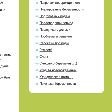
ое
Патронаж новорожденного
Планирование беременности
ине.
Подготовка к родам
Послеродовой период
Праздники с детьми
Проблемы и решения
Рассказы про роды
Рожаем!
анность
Слинг
,
Смешно о беременных :)
в душе.
Уход за новорожденным
Юридическая помощь
еру был
Признаки беременности