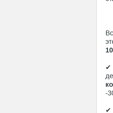
Вс
эт
1
✔ 
д
к
-3
✔ 