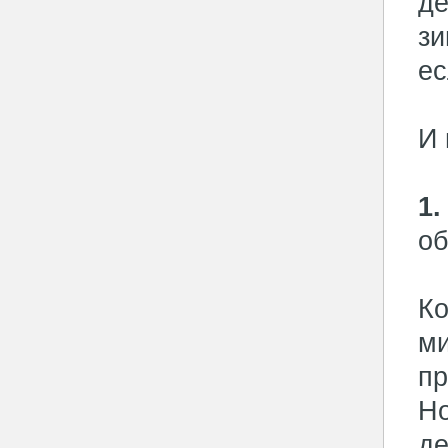
де
зи
ес
И 
1.
об
Ко
ми
пр
Но
де