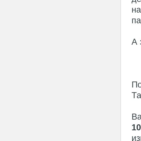
на
па
А 
По
Та
Ва
1
из