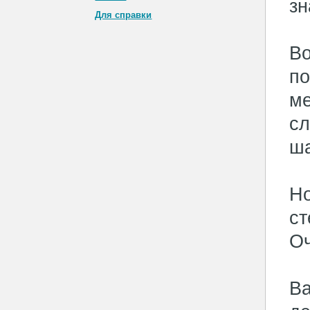
зн
Для справки
Во
по
ме
сл
ша
Но
ст
Оч
Ва