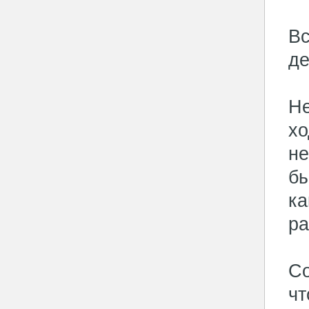
Вс
де
Не
хо
не
бы
ка
ра
Со
чт