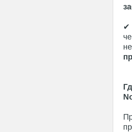
з
✔ 
че
не
п
Гд
N
Пр
пр