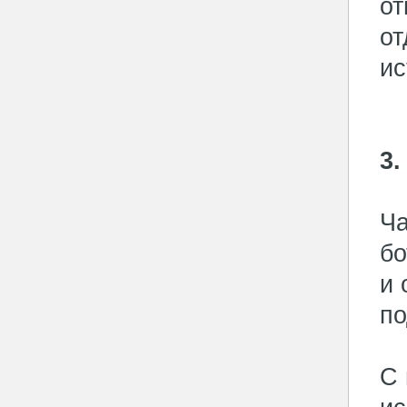
от
от
ис
3.
Ча
бо
и 
п
С 