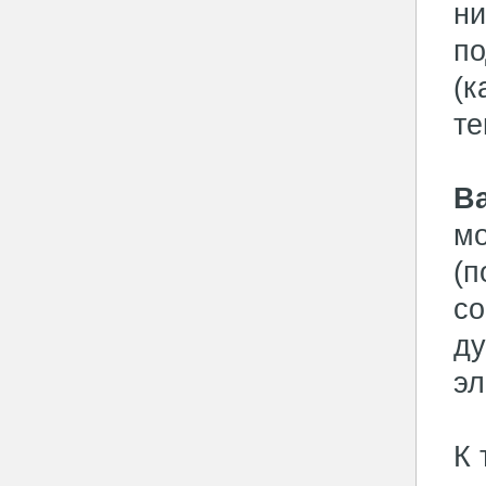
ни
п
(к
те
В
мо
(п
со
ду
эл
К 