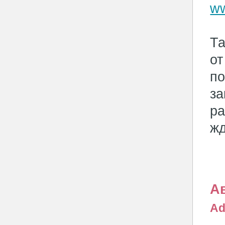
ww
Та
от
по
за
ра
жд
А
Ad