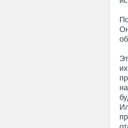
ис
По
Он
об
Эт
их
пр
на
бу
Ил
пр
от