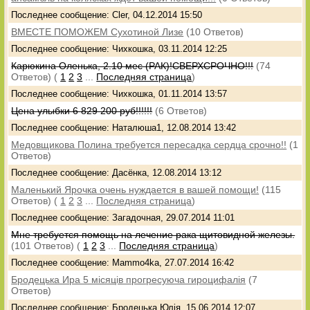
Последнее сообщение: Cler, 04.12.2014 15:50
ВМЕСТЕ ПОМОЖЕМ Сухотиной Лизе
(10 Ответов)
Последнее сообщение: Чихкошка, 03.11.2014 12:25
Карюкина Оленька, 2.10 мес (РАК)!СВЕРХСРОЧНО!!!
(74
Ответов)
(
1
2
3
...
Последняя страница
)
Последнее сообщение: Чихкошка, 01.11.2014 13:57
Цена улыбки 6 829 200 руб!!!!!!
(6 Ответов)
Последнее сообщение: Наталюша1, 12.08.2014 13:42
Медовщикова Полина требуется пересадка сердца срочно!!
(1
Ответов)
Последнее сообщение: Дасёнка, 12.08.2014 13:12
Маленький Ярочка очень нуждается в вашей помощи!
(115
Ответов)
(
1
2
3
...
Последняя страница
)
Последнее сообщение: Загадочная, 29.07.2014 11:01
Мне требуется помощь на лечение рака щитовидной железы.
(101 Ответов)
(
1
2
3
...
Последняя страница
)
Последнее сообщение: Mammo4ka, 27.07.2014 16:42
Бродецька Ира 5 мicяцiв прогресуюча гироцифалiя
(7
Ответов)
Последнее сообщение: Бродецька Юлiя, 15.06.2014 12:07