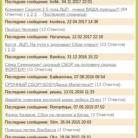
Последнее сообщение: lin4ik, 04.11.2017 22:01
Ксеневич Сашуля 3,5 года ДЦП , нужна ВАША помощь!!!
(84
Ответов)
(
1
2
3
...
Последняя страница
)
Последнее сообщение: kiseleva, 22.04.2017 14:38
Пропал Человек
(12 Ответов)
Последнее сообщение: Наталюша, 12.02.2017 22:18
Костя, ДЦП. На пути к здоровью! Сбор открыт!
(23 Ответов)
(
1
2
)
Последнее сообщение: Baroksa, 31.12.2016 15:22
Сёма Семенихин! срочный СБОР на половину сердца-
ФОНТЕН!!
(11 Ответов)
Последнее сообщение: Байкалочка, 07.08.2016 06:54
СРОЧНЫЙ СБОР!!SOS!!!Дарья Милютина!!!
(13 Ответов)
Последнее сообщение: ришка, 13.01.2016 11:33
Давайте поможем молодой маме-лейкоз-25лет
(7 Ответов)
Последнее сообщение: Romantique, 07.05.2015 07:52
Федор Казаков. Сбор на лечение в Китае.
(1 Ответов)
Последнее сообщение: Slim, 26.04.2015 20:03
Помощь детям Донбасса
(2 Ответов)
Последнее сообщение: Oka, 18.04.2015 19:10