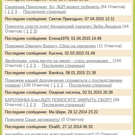
Сашенька Приходько, 6л, ДЦП можно победить
(84 Ответов)
(
1
2
3
...
Последняя страница
)
Последнее сообщение: Светик Приходько, 07.04.2015 12:11
Помогите спасти руку! Акушерский паралич Эрба-Дюшена
(44
Ответов)
(
1
2
3
)
Последнее сообщение: Елена1979, 01.04.2015 14:49
Поможем Ожигину Борису. Сбор на окклюдер
(11 Ответов)
Последнее сообщение: Кысена, 02.03.2015 01:49
Двойняшки, одна мечта на двоих - стать здоровыми...
(166
Ответов)
(
1
2
3
...
Последняя страница
)
Последнее сообщение: Baroksa, 08.01.2015 21:38
Поможем нашей форумчанке справиться с последствиями
пожара!
(106 Ответов)
(
1
2
3
...
Последняя страница
)
Последнее сообщение: Озорная лисичка, 02.01.2015 20:38
КАРОЛИНКА,6лет,ДЦП! ПОМОГИТЕ ЗАКРЫТЬ СБОР!!
(88
Ответов)
(
1
2
3
...
Последняя страница
)
Последнее сообщение: Ма Шери, 29.12.2014 23:22
Поможем Саше заговорить!
(0 Ответов)
Последнее сообщение: Eka65, 27.12.2014 06:33
ансамбль на колясках ждет вашей помощи!!!
(0 Ответов)