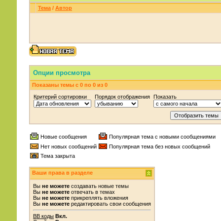
Тема
/
Автор
Опции просмотра
Показаны темы с 0 по 0 из 0
Критерий сортировки
Порядок отображения
Показать
Новые сообщения
Популярная тема с новыми сообщениями
Нет новых сообщений
Популярная тема без новых сообщений
Тема закрыта
Ваши права в разделе
Вы
не можете
создавать новые темы
Вы
не можете
отвечать в темах
Вы
не можете
прикреплять вложения
Вы
не можете
редактировать свои сообщения
BB коды
Вкл.