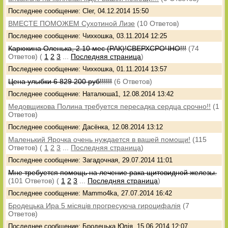
Последнее сообщение: Cler, 04.12.2014 15:50
ВМЕСТЕ ПОМОЖЕМ Сухотиной Лизе
(10 Ответов)
Последнее сообщение: Чихкошка, 03.11.2014 12:25
Карюкина Оленька, 2.10 мес (РАК)!СВЕРХСРОЧНО!!!
(74
Ответов)
(
1
2
3
...
Последняя страница
)
Последнее сообщение: Чихкошка, 01.11.2014 13:57
Цена улыбки 6 829 200 руб!!!!!!
(6 Ответов)
Последнее сообщение: Наталюша1, 12.08.2014 13:42
Медовщикова Полина требуется пересадка сердца срочно!!
(1
Ответов)
Последнее сообщение: Дасёнка, 12.08.2014 13:12
Маленький Ярочка очень нуждается в вашей помощи!
(115
Ответов)
(
1
2
3
...
Последняя страница
)
Последнее сообщение: Загадочная, 29.07.2014 11:01
Мне требуется помощь на лечение рака щитовидной железы.
(101 Ответов)
(
1
2
3
...
Последняя страница
)
Последнее сообщение: Mammo4ka, 27.07.2014 16:42
Бродецька Ира 5 мicяцiв прогресуюча гироцифалiя
(7
Ответов)
Последнее сообщение: Бродецька Юлiя, 15.06.2014 12:07