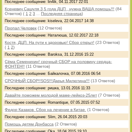
Последнее сообщение: lin4ik, 04.11.2017 22:01
Ксеневич Сашуля 3,5 года ДЦП , нужна ВАША помощь!!!
(84
Ответов)
(
1
2
3
...
Последняя страница
)
Последнее сообщение: kiseleva, 22.04.2017 14:38
Пропал Человек
(12 Ответов)
Последнее сообщение: Наталюша, 12.02.2017 22:18
Костя, ДЦП. На пути к здоровью! Сбор открыт!
(23 Ответов)
(
1
2
)
Последнее сообщение: Baroksa, 31.12.2016 15:22
Сёма Семенихин! срочный СБОР на половину сердца-
ФОНТЕН!!
(11 Ответов)
Последнее сообщение: Байкалочка, 07.08.2016 06:54
СРОЧНЫЙ СБОР!!SOS!!!Дарья Милютина!!!
(13 Ответов)
Последнее сообщение: ришка, 13.01.2016 11:33
Давайте поможем молодой маме-лейкоз-25лет
(7 Ответов)
Последнее сообщение: Romantique, 07.05.2015 07:52
Федор Казаков. Сбор на лечение в Китае.
(1 Ответов)
Последнее сообщение: Slim, 26.04.2015 20:03
Помощь детям Донбасса
(2 Ответов)
Последнее сообщение: Oka, 18.04.2015 19:10