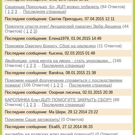
Сашенька Приходько, 6л, ДЦП можно победить
(84 Ответов)
(
1
2
3
...
Последняя страница
)
Последнее сообщение: Светик Приходько, 07.04.2015 12:11
Помогите спасти руку! Акушерский паралич Эрба-Дюшена
(44
Ответов)
(
1
2
3
)
Последнее сообщение: Елена1979, 01.04.2015 14:49
Поможем Ожигину Борису. Сбор на окклюдер
(11 Ответов)
Последнее сообщение: Кысена, 02.03.2015 01:49
Двойняшки, одна мечта на двоих - стать здоровыми...
(166
Ответов)
(
1
2
3
...
Последняя страница
)
Последнее сообщение: Baroksa, 08.01.2015 21:38
Поможем нашей форумчанке справиться с последствиями
пожара!
(106 Ответов)
(
1
2
3
...
Последняя страница
)
Последнее сообщение: Озорная лисичка, 02.01.2015 20:38
КАРОЛИНКА,6лет,ДЦП! ПОМОГИТЕ ЗАКРЫТЬ СБОР!!
(88
Ответов)
(
1
2
3
...
Последняя страница
)
Последнее сообщение: Ма Шери, 29.12.2014 23:22
Поможем Саше заговорить!
(0 Ответов)
Последнее сообщение: Eka65, 27.12.2014 06:33
ансамбль на колясках ждет вашей помощи!!!
(0 Ответов)