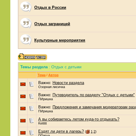
Отдых в России
Отдых заграницей
Культурные мероприятия
Темы раздела
: Отдых с детьми
Тема
/
Автор
Важно:
Новости раздела
Озорная лисичка
Важно:
Путеводитель по разделу "Отдых с детьми"
ПИришка
Важно:
Предложения и замечания модераторам раз
ПИришка
А вы собираетесь летом куда-то отдыхать?
Kettttt
Ездят ли дети в лагерь?
(
1
2
)
DDarya