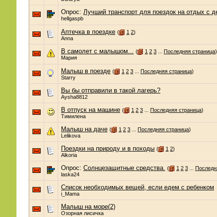
Опрос:
Лучший транспорт для поездок на отдых с д
hellgaspb
Аптечка в поездке
(
1
2
)
Anna
В самолет с малышом...
(
1
2
3
...
Последняя страница
)
Мария
Малыш в поезде
(
1
2
3
...
Последняя страница
)
Starry
Вы бы отправили в такой лагерь?
Aysha8812
В отпуск на машине
(
1
2
3
...
Последняя страница
)
Тимилена
Малыш на даче
(
1
2
3
...
Последняя страница
)
Lelikova
Поездки на природу и в походы
(
1
2
)
Alkoria
Опрос:
Солнцезащитные средства.
(
1
2
3
...
Последн
laska24
Список необходимых вещей, если едем с ребенком
i_Mama
Малыш на море(2)
Озорная лисичка