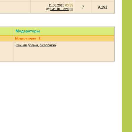
11.03.2013
03:35
7
9,191
от
Girl_In_Love
Модераторы
Модераторы : 2
Сочная долька
,
alenabarsik