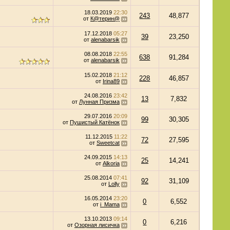
18.03.2019
22:30
243
48,877
от
К@терин@
17.12.2018
05:27
39
23,250
от
alenabarsik
08.08.2018
22:55
638
91,284
от
alenabarsik
15.02.2018
21:12
228
46,857
от
Irina89
24.08.2016
23:42
13
7,832
от
Лунная Призма
29.07.2016
20:09
99
30,305
от
Пушистый Катёнок
11.12.2015
11:22
72
27,595
от
Sweetcat
24.09.2015
14:13
25
14,241
от
Alkoria
25.08.2014
07:41
92
31,109
от
Lolly
16.05.2014
23:20
0
6,552
от
i_Mama
13.10.2013
09:14
0
6,216
от
Озорная лисичка