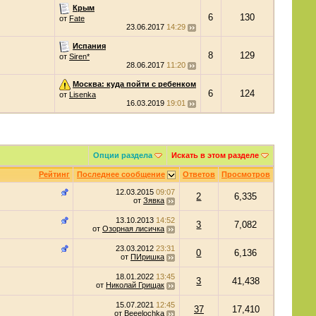
Крым
6
130
от
Fate
23.06.2017
14:29
Испания
8
129
от
Siren*
28.06.2017
11:20
Москва: куда пойти с ребенком
6
124
от
Lisenka
16.03.2019
19:01
Опции раздела
Искать в этом разделе
Рейтинг
Последнее сообщение
Ответов
Просмотров
12.03.2015
09:07
2
6,335
от
Зявка
13.10.2013
14:52
3
7,082
от
Озорная лисичка
23.03.2012
23:31
0
6,136
от
ПИришка
18.01.2022
13:45
3
41,438
от
Николай Грищак
15.07.2021
12:45
37
17,410
от
Beeelochka