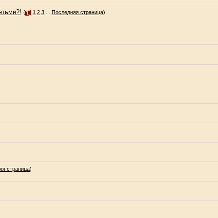
етьми?!
(
1
2
3
...
Последняя страница
)
яя страница
)