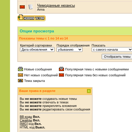
Чемоданные нюансы
Anna
Опции просмотра
Показаны темы с 1 по 14 из 14
Критерий сортировки
Порядок отображения
Показать
Новые сообщения
Популярная тема с новыми сообщениями
Нет новых сообщений
Популярная тема без новых сообщений
Тема закрыта
Ваши права в разделе
Вы
не можете
создавать новые темы
Вы
не можете
отвечать в темах
Вы
не можете
прикреплять вложения
Вы
не можете
редактировать свои сообщения
BB коды
Вкл.
Смайлы
Вкл.
[IMG]
код
Вкл.
HTML код
Выкл.