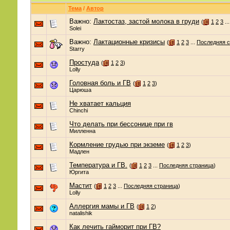
Тема
/
Автор
Важно:
Лактостаз, застой молока в груди
(
1
2
3
..
Solei
Важно:
Лактационные кризисы
(
1
2
3
...
Последняя с
Starry
Простуда
(
1
2
3
)
Lolly
Головная боль и ГВ
(
1
2
3
)
Царюша
Не хватает кальция
Chinchi
Что делать при бессонице при гв
Милленна
Кормление грудью при экземе
(
1
2
3
)
Мадлен
Температура и ГВ.
(
1
2
3
...
Последняя страница
)
Юргита
Мастит
(
1
2
3
...
Последняя страница
)
Lolly
Аллергия мамы и ГВ
(
1
2
)
natalishik
Как лечить гайморит при ГВ?