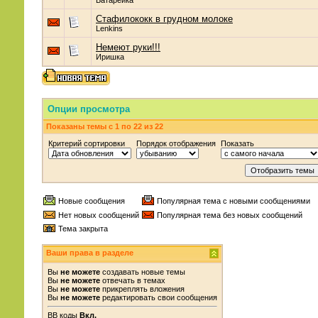
Батарейка
Стафилококк в грудном молоке
Lenkins
Немеют руки!!!
Иришка
Опции просмотра
Показаны темы с 1 по 22 из 22
Критерий сортировки
Порядок отображения
Показать
Новые сообщения
Популярная тема с новыми сообщениями
Нет новых сообщений
Популярная тема без новых сообщений
Тема закрыта
Ваши права в разделе
Вы
не можете
создавать новые темы
Вы
не можете
отвечать в темах
Вы
не можете
прикреплять вложения
Вы
не можете
редактировать свои сообщения
BB коды
Вкл.