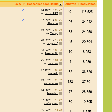
Рейтинг
Последнее сообщение
Ответов
Просмотров
14.10.2016
22:22
491
118,525
от
ЗОЛОТКО
07.09.2014
05:25
96
34,042
от
Alionchik
13.09.2017
06:23
53
24,950
от
Mango
28.02.2017
12:49
45
20,804
от
Редиска)
06.04.2016
06:36
10
8,053
от
Татьяна89
25.02.2016
01:08
4
8,989
от
Лисёнок
17.12.2015
00:48
52
36,826
от
Radmila
13.07.2015
23:02
133
37,601
от
alenabarsik
14.06.2015
23:26
77
28,859
от
Malusha.
07.06.2015
18:42
30
19,305
от
Сибирская
05.04.2015
14:20
1
6,745