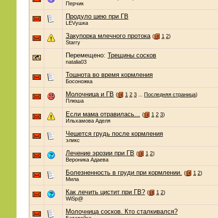
Перчик
Продуло шею при ГВ
LEVушка
Закупорка млечного протока
(
1
2
)
Starry
Перемещено:
Трещины сосков
natalia03
Тошнота во время кормления
Босоножка
Молочница и ГВ
(
1
2
3
...
Последняя страница
)
Плюша
Если мама отравилась...
(
1
2
3
)
Ильхамова Аделя
Чешется грудь после кормления
эликс
Лечение эрозии при ГВ
(
1
2
)
Вероника Адаева
Болезненность в груди при кормлении.
(
1
2
)
Мила
Как лечить цистит при ГВ?
(
1
2
)
WiSp@
Молочница сосков. Кто сталкивался?