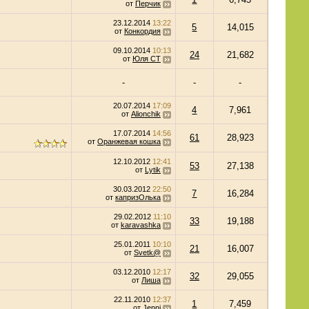
от
Перчик
23.12.2014
13:22
5
14,015
от
Конкордия
09.10.2014
10:13
24
21,682
от
Юля СТ
-
-
-
20.07.2014
17:09
4
7,961
от
Alionchik
17.07.2014
14:56
61
28,923
от
Оранжевая кошка
12.10.2012
12:41
53
27,138
от
Lytik
30.03.2012
22:50
7
16,284
от
капризОлька
29.02.2012
11:10
33
19,188
от
karavashka
25.01.2011
10:10
21
16,007
от
Svetk@
03.12.2010
12:17
32
29,055
от
Лиша
22.11.2010
12:37
1
7,459
от
Jenni