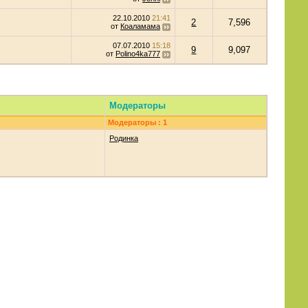
22.10.2010
21:41
2
7,596
от
Коаламама
07.07.2010
15:18
9
9,097
от
Polino4ka777
Модераторы
Модераторы : 1
Родинка