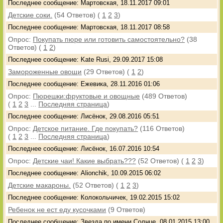
Последнее сообщение: Мартовская, 18.11.2017 09:01
Детские соки.
(54 Ответов)
(
1
2
3
)
Последнее сообщение: Мартовская, 18.11.2017 08:58
Опрос:
Покупать пюре или готовить самостоятельно?
(38
Ответов)
(
1
2
)
Последнее сообщение: Kate Rusi, 29.09.2017 15:08
Замороженные овощи
(29 Ответов)
(
1
2
)
Последнее сообщение: Ежевика, 28.11.2016 01:06
Опрос:
Пюрешки:фруктовые и овощные
(489 Ответов)
(
1
2
3
...
Последняя страница
)
Последнее сообщение: Лисёнок, 29.08.2016 05:51
Опрос:
Детское питание. Где покупать?
(116 Ответов)
(
1
2
3
...
Последняя страница
)
Последнее сообщение: Лисёнок, 16.07.2016 10:54
Опрос:
Детские чаи! Какие выбрать???
(52 Ответов)
(
1
2
3
)
Последнее сообщение: Alionchik, 10.09.2015 06:02
Детские макароны.
(52 Ответов)
(
1
2
3
)
Последнее сообщение: Колокольчичек, 19.02.2015 15:02
Ребенок не ест еду кусочками
(9 Ответов)
Последнее сообщение: Звезда по имени Солнце, 08.01.2015 13:00