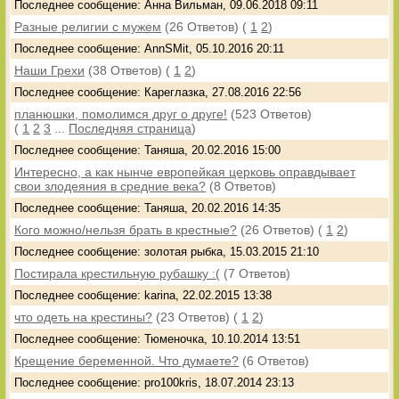
Последнее сообщение: Анна Вильман, 09.06.2018 09:11
Разные религии с мужем
(26 Ответов)
(
1
2
)
Последнее сообщение: AnnSMit, 05.10.2016 20:11
Наши Грехи
(38 Ответов)
(
1
2
)
Последнее сообщение: Кареглазка, 27.08.2016 22:56
планюшки, помолимся друг о друге!
(523 Ответов)
(
1
2
3
...
Последняя страница
)
Последнее сообщение: Таняша, 20.02.2016 15:00
Интересно, а как нынче европейкая церковь оправдывает
свои злодеяния в средние века?
(8 Ответов)
Последнее сообщение: Таняша, 20.02.2016 14:35
Кого можно/нельзя брать в крестные?
(26 Ответов)
(
1
2
)
Последнее сообщение: золотая рыбка, 15.03.2015 21:10
Постирала крестильную рубашку :(
(7 Ответов)
Последнее сообщение: karina, 22.02.2015 13:38
что одеть на крестины?
(23 Ответов)
(
1
2
)
Последнее сообщение: Тюменочка, 10.10.2014 13:51
Крещение беременной. Что думаете?
(6 Ответов)
Последнее сообщение: pro100kris, 18.07.2014 23:13