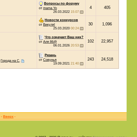
Вопросы по форуму
4
405
от
mama Yo
26.03.2022
15:07
Новости конкурсов
30
1,096
от
Викуля!
25.03.2020
00:24
Что означает Ваш ник?
102
22,957
от
Аля 86@
06.01.2026
20:53
Рязань
243
24,518
от
Совунья
Города на С
,
19.09.2021
21:40
-
Вверх
-