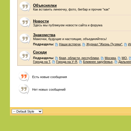
Объяснялки
Как вставить линеечку, фото, бигбар и прочие "как"
Новости
Здесь мы публикуем новости сайта и форума
Знакомства
Мамочки, будущие и настоящие, объединяйтесь!
Подразделы
:
Наши встречи
,
Журнал "Жизнь Пузяки"
,
И
Соседи
Подразделы
:
Края, области, республики
,
Москва
,
МО
,
Города на Т
,
Города на У-Я
,
Ближнее зарубежье
,
Дальнее
Есть новые сообщения
Нет новых сообщений