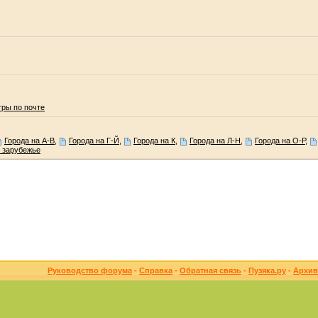
гры по почте
Города на А-В
,
Города на Г-Й
,
Города на К
,
Города на Л-Н
,
Города на О-Р
,
 зарубежье
Руководство форума
-
Справка
-
Обратная связь
-
Пузяка.ру
-
Архив