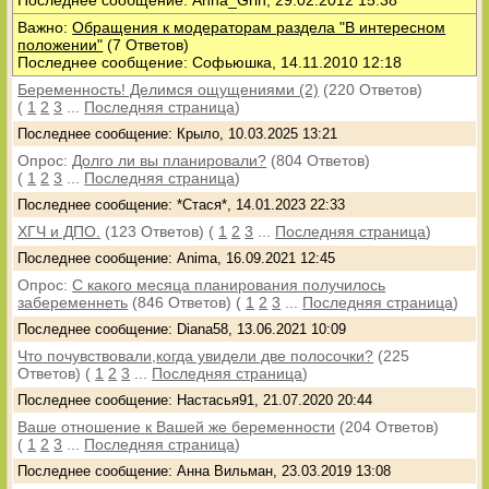
Последнее сообщение: Anna_Grin, 29.02.2012 15:38
Важно:
Обращения к модераторам раздела "В интересном
положении"
(7 Ответов)
Последнее сообщение: Софьюшка, 14.11.2010 12:18
Беременность! Делимся ощущениями (2)
(220 Ответов)
(
1
2
3
...
Последняя страница
)
Последнее сообщение: Крыло, 10.03.2025 13:21
Опрос:
Долго ли вы планировали?
(804 Ответов)
(
1
2
3
...
Последняя страница
)
Последнее сообщение: *Стася*, 14.01.2023 22:33
ХГЧ и ДПО.
(123 Ответов)
(
1
2
3
...
Последняя страница
)
Последнее сообщение: Anima, 16.09.2021 12:45
Опрос:
С какого месяца планирования получилось
забеременнеть
(846 Ответов)
(
1
2
3
...
Последняя страница
)
Последнее сообщение: Diana58, 13.06.2021 10:09
Что почувствовали,когда увидели две полосочки?
(225
Ответов)
(
1
2
3
...
Последняя страница
)
Последнее сообщение: Настасья91, 21.07.2020 20:44
Ваше отношение к Вашей же беременности
(204 Ответов)
(
1
2
3
...
Последняя страница
)
Последнее сообщение: Анна Вильман, 23.03.2019 13:08