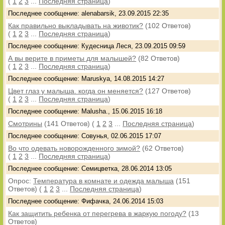
(
1
2
3
...
Последняя страница
)
Последнее сообщение: alenabarsik, 23.09.2015 22:35
Как правильно выкладывать на животик?
(102 Ответов)
(
1
2
3
...
Последняя страница
)
Последнее сообщение: Кудесница Леся, 23.09.2015 09:59
А вы верите в приметы для малышей?
(82 Ответов)
(
1
2
3
...
Последняя страница
)
Последнее сообщение: Maruskya, 14.08.2015 14:27
Цвет глаз у малыша. когда он меняется?
(127 Ответов)
(
1
2
3
...
Последняя страница
)
Последнее сообщение: Malusha., 15.06.2015 16:18
Смотрины
(141 Ответов)
(
1
2
3
...
Последняя страница
)
Последнее сообщение: Совунья, 02.06.2015 17:07
Во что одевать новорожденного зимой?
(62 Ответов)
(
1
2
3
...
Последняя страница
)
Последнее сообщение: Семицветка, 28.06.2014 13:05
Опрос:
Температура в комнате и одежда малыша
(151
Ответов)
(
1
2
3
...
Последняя страница
)
Последнее сообщение: Фифачка, 24.06.2014 15:03
Как защитить ребенка от перегрева в жаркую погоду?
(13
Ответов)