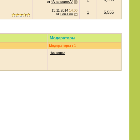
от
*АпельсинкА*
13.11.2014
14:06
1
5,555
от
Lou-Lou
Модераторы
Модераторы : 1
Чихкошка