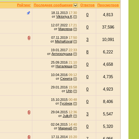
Рейтинг
Последнее сообщение
Ответов
Просмотров
18.11.2013
17:30
0
4,813
от
Viktoriya K
12.07.2022
17:21
0
37,596
от
Марлена
07.11.2019
17:50
3
10,091
от
MishaKoval
19.01.2017
22:33
8
6,222
от
Антизолушка
25.09.2016
21:10
0
4,658
от
Наталюша
10.04.2016
09:12
0
4,735
от
Сюнита
29.01.2016
15:58
0
4,923
от
Uhh
15.10.2015
00:48
0
8,406
от
Гусёнок
29.04.2015
12:36
3
5,547
от
Julk@
02.04.2015
14:40
0
5,320
от
Марина5
17.11.2014
15:20
7
6,956