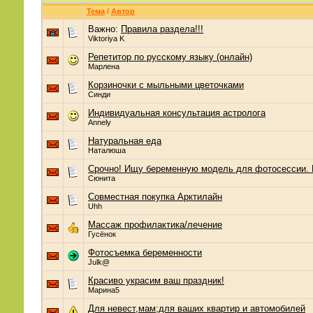
Тема
/
Автор
Важно:
Правила раздела!!!
Viktoriya K
Репетитор по русскому языку (онлайн)
Марлена
Корзиночки с мыльными цветочками
Синди
Индивидуальная консультация астролога
Annely
Натуральная еда
Наталюша
Срочно! Ищу беременную модель для фотосессии. 
Сюнита
Совместная покупка Арктилайн
Uhh
Массаж профилактика/лечение
Гусёнок
Фотосъемка беременности
Julk@
Красиво украсим ваш праздник!
Марина5
Для невест,мам;для ваших квартир и автомобилей