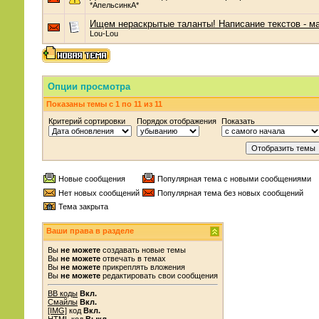
*АпельсинкА*
Ищем нераскрытые таланты! Написание текстов - м
Lou-Lou
Опции просмотра
Показаны темы с 1 по 11 из 11
Критерий сортировки
Порядок отображения
Показать
Новые сообщения
Популярная тема с новыми сообщениями
Нет новых сообщений
Популярная тема без новых сообщений
Тема закрыта
Ваши права в разделе
Вы
не можете
создавать новые темы
Вы
не можете
отвечать в темах
Вы
не можете
прикреплять вложения
Вы
не можете
редактировать свои сообщения
BB коды
Вкл.
Смайлы
Вкл.
[IMG]
код
Вкл.