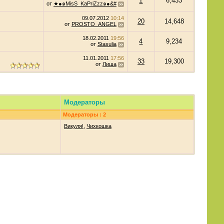
1
6,433
от
★●๑MisS_KaPriZzz๑●&#
09.07.2012
10:14
20
14,648
от
PROSTO_ANGEL
18.02.2011
19:56
4
9,234
от
Stasulia
11.01.2011
17:56
33
19,300
от
Лиша
Модераторы
Модераторы : 2
Викуля!
,
Чихкошка