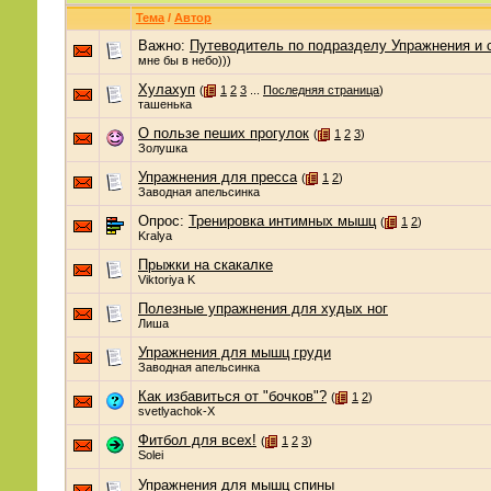
Тема
/
Автор
Важно:
Путеводитель по подразделу Упражнения и 
мне бы в небо)))
Хулахуп
(
1
2
3
...
Последняя страница
)
ташенька
О пользе пеших прогулок
(
1
2
3
)
Золушка
Упражнения для пресса
(
1
2
)
Заводная апельсинка
Опрос:
Тренировка интимных мышц
(
1
2
)
Kralya
Прыжки на скакалке
Viktoriya K
Полезные упражнения для худых ног
Лиша
Упражнения для мышц груди
Заводная апельсинка
Как избавиться от "бочков"?
(
1
2
)
svetlyachok-X
Фитбол для всех!
(
1
2
3
)
Solei
Упражнения для мышц спины