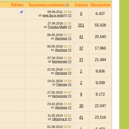
Рейтинг
Последнее сообщение
Ответов
Просмотров
09.08.2011
23:30
0
6,437
от
мне бы в небо)))
27.06.2016
11:02
251
55,028
от
Пчелка Майя
06.05.2016
01:17
41
20,540
от
Лисёнок
06.05.2016
01:13
37
17,960
от
Лисёнок
07.04.2016
11:08
37
21,494
от
Катеночек
22.02.2016
23:57
2
9,606
от
Лисёнок
10.01.2016
14:58
2
9,039
от
Перчик
27.05.2015
15:47
9
9,172
от
Катеночек
23.02.2015
23:40
30
22,047
от
Лисёнок
11.05.2014
16:51
41
23,516
от
Viktoriya K
01.08.2013
10:02