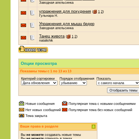
Заводная апельсинка
упражнения для похудения
(
1
2
)
Гульнара Н.
Упражнения для мышц бедер
Заводная апельсинка
Танец живота
(
1
2
)
natalishik
Опции просмотра
Показаны темы с 1 по 13 из 13
Критерий сортировки
Порядок отображения
Показать
Новые сообщения
Популярная тема с новыми сообщениями
Нет новых сообщений
Популярная тема без новых сообщений
Тема закрыта
Ваши права в разделе
Вы
не можете
создавать новые темы
Вы
не можете
отвечать в темах