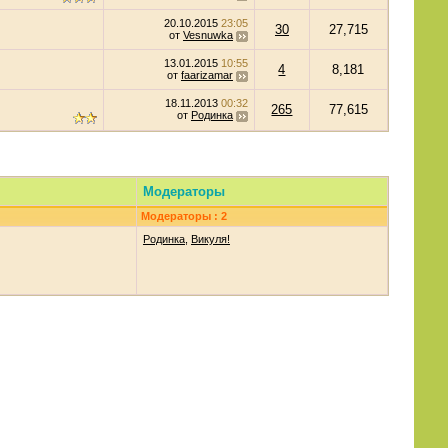
20.10.2015
23:05
30
27,715
от
Vesnuwka
13.01.2015
10:55
4
8,181
от
faarizamar
18.11.2013
00:32
265
77,615
от
Родинка
Модераторы
Модераторы : 2
Родинка
,
Викуля!