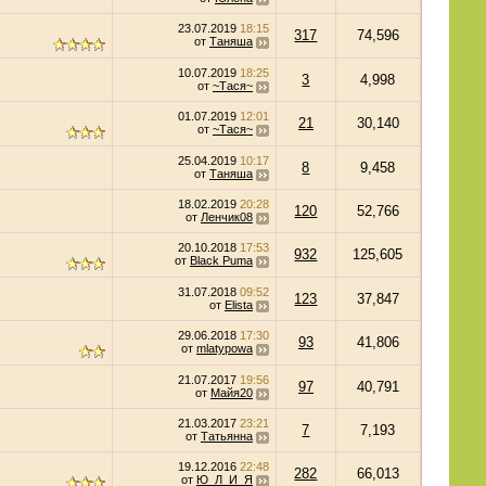
23.07.2019
18:15
317
74,596
от
Таняша
10.07.2019
18:25
3
4,998
от
~Тася~
01.07.2019
12:01
21
30,140
от
~Тася~
25.04.2019
10:17
8
9,458
от
Таняша
18.02.2019
20:28
120
52,766
от
Ленчик08
20.10.2018
17:53
932
125,605
от
Black Puma
31.07.2018
09:52
123
37,847
от
Elista
29.06.2018
17:30
93
41,806
от
mlatypowa
21.07.2017
19:56
97
40,791
от
Майя20
21.03.2017
23:21
7
7,193
от
Татьянна
19.12.2016
22:48
282
66,013
от
Ю_Л_И_Я