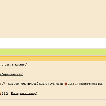
готовка к зачатию"
е беременности"
ть? и как все получилось? какие трудности
(
1
2
3
...
Последняя страница
)
1
2
3
...
Последняя страница
)