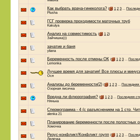
Milliska
Как выбрать врача-гинеколога?
(
1
2
3
...
Последн
Plusha
ГСГ проверка проходимости маточных труб
Kakulya
Анализ на совместимость
(
1
2
)
Зайчишка)))
зачатие и баня
yliana
Беременность после отмены ОК
(
1
2
3
...
Послед
Lemonka
Лучшее время для зачатия! Все плюсы и минус
Ося
Анализы до беременности(2)
(
1
2
3
...
Последняя 
Озорная лисичка
Вредна ли флюрография?
(
1
2
3
...
Последняя ст
Нянька
Спермограмма - 4 (с разъяснением на 1 стр. Чит
alenka 21
Планирование беременности после полостных о
Хомочка
Резус-конфликт/Конфликт групп
(
1
2
3
...
Послед
Лелечка