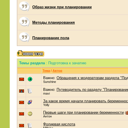
Образ жизни при планировании
Методы планирования
Планирование пола
Темы раздела
: Подготовка к зачатию
Тема
/
Автор
Важно:
Обращения к модераторам раздела "Под
Sunshine
Важно:
Путеводитель по разделу "Планировани
mavi
За какое время начали планировать беременнос
Yolly
Первые шаги при планировании беременности
(
Антон
Фолиевая кислота