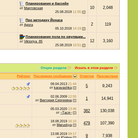
Планирование и бассейн
10
2,048
от
Мартовская
25.08.2019
11:55
Про методику Йонаса
2
119
от
Agora
05.10.2018
14:19
Планирование пола по овуляции...
12
3,160
от
Viktoriya_85
25.08.2019
10:51
Опции раздела
Искать в этом разделе
Рейтинг
Последнее сообщение
Ответов
Просмотров
09.04.2013
21:44
5
9,243
от
karavashka
02.06.2009
12:55
1
14,941
от
Виктория Сергеевна
05.03.2020
13:46
382
130,038
от
~Тася~
18.08.2019
16:10
479
107,390
от
Maruskya
13.08.2019
09:17
9
7,938
от
Юлёна