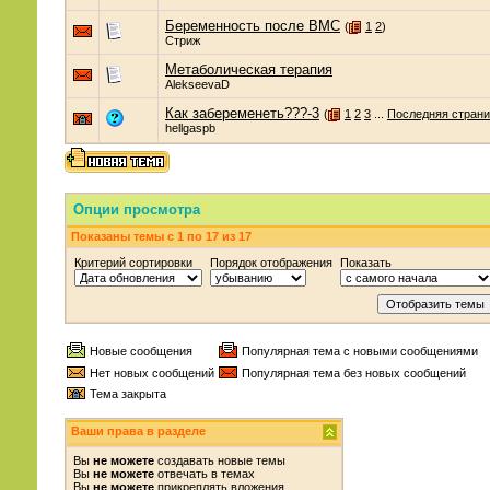
Беременность после ВМС
(
1
2
)
Стриж
Метаболическая терапия
AlekseevaD
Как забеременеть???-3
(
1
2
3
...
Последняя стран
hellgaspb
Опции просмотра
Показаны темы с 1 по 17 из 17
Критерий сортировки
Порядок отображения
Показать
Новые сообщения
Популярная тема с новыми сообщениями
Нет новых сообщений
Популярная тема без новых сообщений
Тема закрыта
Ваши права в разделе
Вы
не можете
создавать новые темы
Вы
не можете
отвечать в темах
Вы
не можете
прикреплять вложения