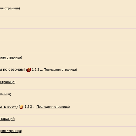
яя страница
)
няя страница
)
ы по сезонам!
(
1
2
3
...
Последняя страница
)
страница
)
раница
)
ать всем)
(
1
2
3
...
Последняя страница
)
пераций
няя страница
)