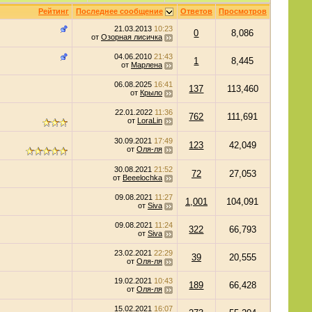
Рейтинг
Последнее сообщение
Ответов
Просмотров
21.03.2013
10:23
0
8,086
от
Озорная лисичка
04.06.2010
21:43
1
8,445
от
Марлена
06.08.2025
16:41
137
113,460
от
Крыло
22.01.2022
11:36
762
111,691
от
LoraLin
30.09.2021
17:49
123
42,049
от
Оля-ля
30.08.2021
21:52
72
27,053
от
Beeelochka
09.08.2021
11:27
1,001
104,091
от
Siva
09.08.2021
11:24
322
66,793
от
Siva
23.02.2021
22:29
39
20,555
от
Оля-ля
19.02.2021
10:43
189
66,428
от
Оля-ля
15.02.2021
16:07