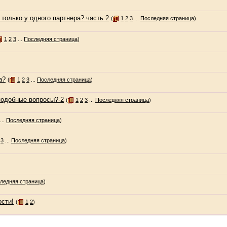
 только у одного партнера? часть 2
(
1
2
3
...
Последняя страница
)
1
2
3
...
Последняя страница
)
а?
(
1
2
3
...
Последняя страница
)
 подобные вопросы?-2
(
1
2
3
...
Последняя страница
)
...
Последняя страница
)
3
...
Последняя страница
)
ледняя страница
)
сти!
(
1
2
)