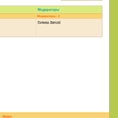
Модераторы
Модераторы : 2
Родинка
,
Викуля!
-
Вверх
-