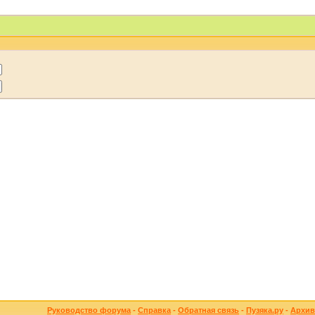
Руководство форума
-
Справка
-
Обратная связь
-
Пузяка.ру
-
Архив