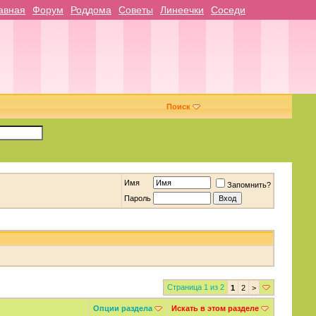
авная
Форум
Роддома
Советы
Линеечки
Соседи
Поиск
Имя
Запомнить?
Пароль
Страница 1 из 2
1
2
>
Опции раздела
Искать в этом разделе