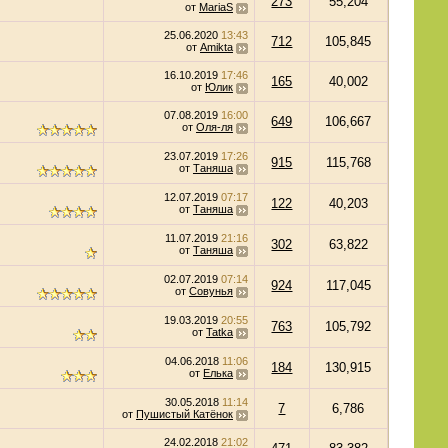
273
55,204
от
MariaS
25.06.2020
13:43
712
105,845
от
Amikta
16.10.2019
17:46
165
40,002
от
Юлик
07.08.2019
16:00
649
106,667
от
Оля-ля
23.07.2019
17:26
915
115,768
от
Таняша
12.07.2019
07:17
122
40,203
от
Таняша
11.07.2019
21:16
302
63,822
от
Таняша
02.07.2019
07:14
924
117,045
от
Совунья
19.03.2019
20:55
763
105,792
от
Tatka
04.06.2018
11:06
184
130,915
от
Елька
30.05.2018
11:14
7
6,786
от
Пушистый Катёнок
24.02.2018
21:02