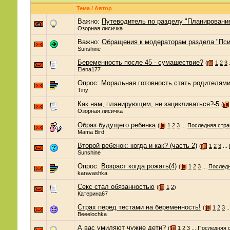
Тема
/
Автор
Важно:
Путеводитель по разделу "Планировани
Озорная лисичка
Важно:
Обращения к модераторам раздела "Пси
Sunshine
Беременность после 45 - сумашествие?
(
1
2
3
.
Elena177
Опрос:
Моральная готовность стать родителям
Tiny
Как нам, планирующим, не зацикливаться?-5
(
Озорная лисичка
Образ будущего ребенка
(
1
2
3
...
Последняя стра
Mama Bird
Второй ребенок: когда и как? (часть 2)
(
1
2
3
...
Sunshine
Опрос:
Возраст когда рожать(4)
(
1
2
3
...
Последн
karavashka
Секс стал обязанностью
(
1
2
)
Катерина67
Страх перед тестами на беременность!
(
1
2
3
..
Beeelochka
А вас умиляют чужие дети?
(
1
2
3
...
Последняя 