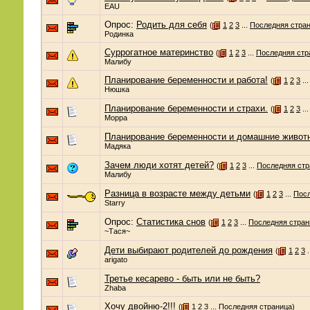
EAU
Опрос:
Родить для себя
(
1
2
3
...
Последняя стра
Родинка
Суррогатное материнство
(
1
2
3
...
Последняя стр
Малибу
Планирование беременности и работа!
(
1
2
3
..
Нюшка
Планирование беременности и страхи.
(
1
2
3
..
Морра
Планирование беременности и домашние живот
Мадяка
Зачем люди хотят детей?
(
1
2
3
...
Последняя стр
Малибу
Разница в возрасте между детьми
(
1
2
3
...
Посл
Starry
Опрос:
Статистика снов
(
1
2
3
...
Последняя стран
~Тася~
Дети выбирают родителей до рождения
(
1
2
3
.
arigato
Третье кесарево - быть или не быть?
Zhaba
Хочу двойню-2!!!
(
1
2
3
...
Последняя страница
)