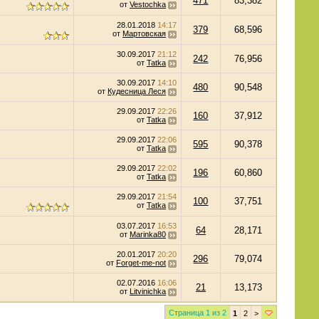
471
83,382
от
Vestochka
28.01.2018
14:17
379
68,596
от
Мартовская
30.09.2017
21:12
242
76,956
от
Tatka
30.09.2017
14:10
480
90,548
от
Кудесница Леся
29.09.2017
22:26
160
37,912
от
Tatka
29.09.2017
22:06
595
90,378
от
Tatka
29.09.2017
22:02
196
60,860
от
Tatka
29.09.2017
21:54
100
37,751
от
Tatka
03.07.2017
16:53
64
28,171
от
Marinka80
20.01.2017
20:20
296
79,074
от
Forget-me-not
02.07.2016
16:06
21
13,173
от
Litvinichka
Страница 1 из 2
1
2
>