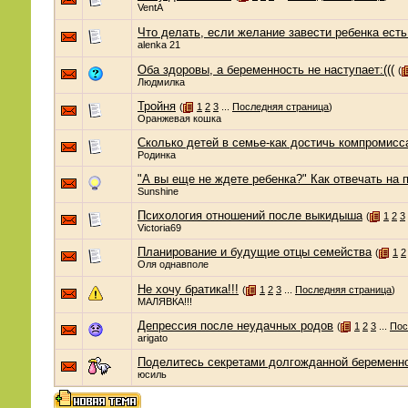
VentA
Что делать, если желание завести ребенка есть
alenka 21
Оба здоровы, а беременность не наступает:(((
(
Людмилка
Тройня
(
1
2
3
...
Последняя страница
)
Оранжевая кошка
Сколько детей в семье-как достичь компромисс
Родинка
"А вы еще не ждете ребенка?" Как отвечать на
Sunshine
Психология отношений после выкидыша
(
1
2
3
Victoria69
Планирование и будущие отцы семейства
(
1
2
Оля однавполе
Не хочу братика!!!
(
1
2
3
...
Последняя страница
)
МАЛЯВКА!!!
Депрессия после неудачных родов
(
1
2
3
...
Пос
arigato
Поделитесь секретами долгожданной беременно
юсиль