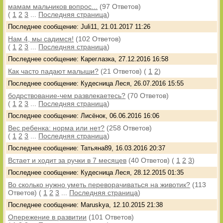
мамам мальчиков вопрос...
(97 Ответов)
(
1
2
3
...
Последняя страница
)
Последнее сообщение: Juli11, 21.01.2017 11:26
Нам 4, мы садимся!
(102 Ответов)
(
1
2
3
...
Последняя страница
)
Последнее сообщение: Кареглазка, 27.12.2016 16:58
Как часто падают малыши?
(21 Ответов)
(
1
2
)
Последнее сообщение: Кудесница Леся, 26.07.2016 15:55
бодрствование-чем развлекаетесь?
(70 Ответов)
(
1
2
3
...
Последняя страница
)
Последнее сообщение: Лисёнок, 06.06.2016 16:06
Вес ребенка: норма или нет?
(258 Ответов)
(
1
2
3
...
Последняя страница
)
Последнее сообщение: Татьяна89, 16.03.2016 20:37
Встает и ходит за ручки в 7 месяцев
(40 Ответов)
(
1
2
3
)
Последнее сообщение: Кудесница Леся, 28.12.2015 01:35
Во сколько нужно уметь переворачиваться на животик?
(113
Ответов)
(
1
2
3
...
Последняя страница
)
Последнее сообщение: Maruskya, 12.10.2015 21:38
Опережение в развитии
(101 Ответов)