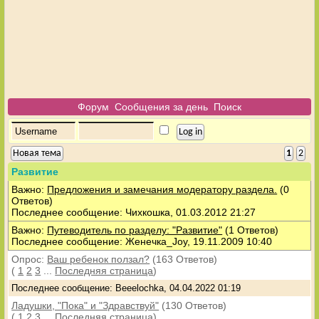
Форум
Сообщения за день
Поиск
Новая тема
1
2
Развитие
Важно:
Предложения и замечания модератору раздела.
(0
Ответов)
Последнее сообщение: Чихкошка, 01.03.2012 21:27
Важно:
Путеводитель по разделу: "Развитие"
(1 Ответов)
Последнее сообщение: Женечка_Joy, 19.11.2009 10:40
Опрос:
Ваш ребенок ползал?
(163 Ответов)
(
1
2
3
...
Последняя страница
)
Последнее сообщение: Beeelochka, 04.04.2022 01:19
Ладушки, "Пока" и "Здравствуй"
(130 Ответов)
(
1
2
3
...
Последняя страница
)