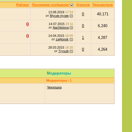
Рейтинг
Последнее сообщение
Ответов
Просмотров
13.08.2019
17:53
0
40,171
от
Мусик-пузик
14.07.2015
23:11
0
6,240
от
Aachistova
14.04.2015
16:55
1
4,287
от
zaj4onok
28.03.2015
18:20
0
4,264
от
Trysob
Модераторы
Модераторы : 1
Чихкошка