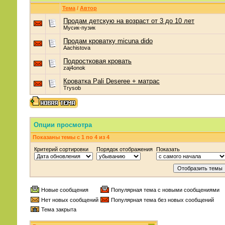
Тема
/
Автор
Продам детскую на возраст от 3 до 10 лет
Мусик-пузик
Продам кроватку micuna dido
Aachistova
Подростковая кровать
zaj4onok
Кроватка Pali Deseree + матрас
Trysob
Опции просмотра
Показаны темы с 1 по 4 из 4
Критерий сортировки
Порядок отображения
Показать
Новые сообщения
Популярная тема с новыми сообщениями
Нет новых сообщений
Популярная тема без новых сообщений
Тема закрыта