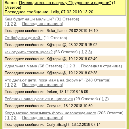
Важно:
Путеводитель по разделу "Трудности и радости"
(1
Ответов)
Последнее сообщение: Lolly, 07.02.2010 13:20
Кем будут наши малыши?
(91 Ответов)
(
1
2
3
...
Последняя страница
)
Последнее сообщение: Solar_flame, 28.02.2019 16:10
От бабушки домой..
(11 Ответов)
Последнее сообщение: К@терин@, 28.02.2019 15:02
как отучить сосать кулак?
(56 Ответов)
(
1
2
3
)
Последнее сообщение: К@терин@, 19.12.2018 02:49
Идеальная мама
(68 Ответов)
(
1
2
3
...
Последняя страница
)
Последнее сообщение: К@терин@, 19.12.2018 02:38
Что делают дети, пока мама на форуме?
(248 Ответов)
(
1
2
3
...
Последняя страница
)
Последнее сообщение: freken, 18.12.2018 15:09
Ребенок начал кусаться и щипаться
(29 Ответов)
(
1
2
)
Последнее сообщение: Совунья, 18.12.2018 10:59
Когда можно показывать фотки новорожденного
(205 Ответов)
(
1
2
3
...
Последняя страница
)
Последнее сообщение: Curly Straight, 18.12.2018 07:14