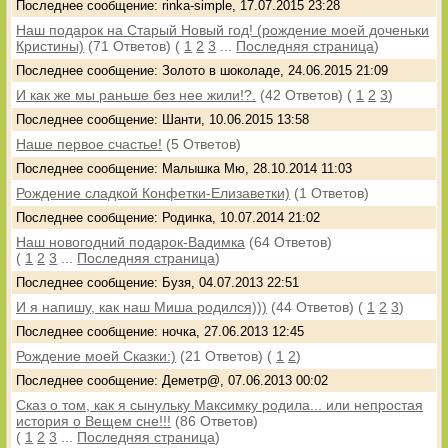
Последнее сообщение: rinka-simple, 17.07.2015 23:28
Наш подарок на Старый Новый год! (рождение моей доченьки
Кристины)
(71 Ответов)
(
1
2
3
...
Последняя страница
)
Последнее сообщение: Золото в шоколаде, 24.06.2015 21:09
И как же мы раньше без нее жили!?.
(42 Ответов)
(
1
2
3
)
Последнее сообщение: Шанти, 10.06.2015 13:58
Наше первое счастье!
(5 Ответов)
Последнее сообщение: Малышка Мю, 28.10.2014 11:03
Рождение сладкой Конфетки-Елизаветки)
(1 Ответов)
Последнее сообщение: Родинка, 10.07.2014 21:02
Наш новогодний подарок-Вадимка
(64 Ответов)
(
1
2
3
...
Последняя страница
)
Последнее сообщение: Бузя, 04.07.2013 22:51
И я напишу, как наш Миша родился)))
(44 Ответов)
(
1
2
3
)
Последнее сообщение: ночка, 27.06.2013 12:45
Рождение моей Сказки:)
(21 Ответов)
(
1
2
)
Последнее сообщение: Деметр@, 07.06.2013 00:02
Сказ о том, как я сынульку Максимку родила... или непростая
история о Вещем сне!!!
(86 Ответов)
(
1
2
3
...
Последняя страница
)