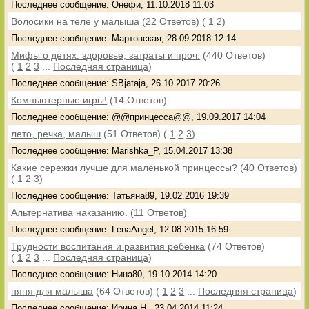
Последнее сообщение: Онефи, 11.10.2018 11:03
Волосики на теле у малыша
(22 Ответов)
(
1
2
)
Последнее сообщение: Мартовская, 28.09.2018 12:14
Мифы о детях: здоровье, затраты и проч.
(440 Ответов)
(
1
2
3
...
Последняя страница
)
Последнее сообщение: SBjataja, 26.10.2017 20:26
Компьютерные игры!
(14 Ответов)
Последнее сообщение: @@принцесса@@, 19.09.2017 14:04
лето, речка, малыш
(51 Ответов)
(
1
2
3
)
Последнее сообщение: Marishka_P, 15.04.2017 13:38
Какие сережки лучше для маленькой принцессы?
(40 Ответов)
(
1
2
3
)
Последнее сообщение: Татьяна89, 19.02.2016 19:39
Альтернатива наказанию.
(11 Ответов)
Последнее сообщение: LenaAngel, 12.08.2015 16:59
Трудности воспитания и развития ребенка
(74 Ответов)
(
1
2
3
...
Последняя страница
)
Последнее сообщение: Нина80, 19.10.2014 14:20
няня для малыша
(64 Ответов)
(
1
2
3
...
Последняя страница
)
Последнее сообщение: Ирина Н., 23.04.2014 11:24