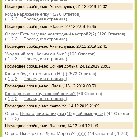
Последнее сообщение: Антизолушка, 31.12.2019 14:02
Когда наряжаете ёлку?
(270 Ответов)
(
1
2
3
...
Последняя страница
)
Последнее сообщение: ~Тася~, 29.12.2019 16:46
Опрос:
Есть ли у вас новогодний настрой?(2)
(126 Ответов)
(
1
2
3
...
Последняя страница
)
Последнее сообщение: Антизолушка, 28.12.2019 22:41
Уходящий год...Каким он был?
(105 Ответов)
(
1
2
3
...
Последняя страница
)
Последнее сообщение: Сочная долька, 24.12.2019 20:02
Кто что будет готовить на НГ)))
(573 Ответов)
(
1
2
3
...
Последняя страница
)
Последнее сообщение: ~Тася~, 16.12.2019 00:50
Кто наряжает елку в вашей семье?
(69 Ответов)
(
1
2
3
...
Последняя страница
)
Последнее сообщение: mama Yo, 14.12.2019 21:09
Опрос:
Новогодние каникулы (10 дней выходных)
(44 Ответов)
(
1
2
3
)
Последнее сообщение: Лисёнок, 14.12.2019 21:03
Опрос:
Вы верите в Деда Мороза?;-))))))
(44 Ответов)
(
1
2
3
)