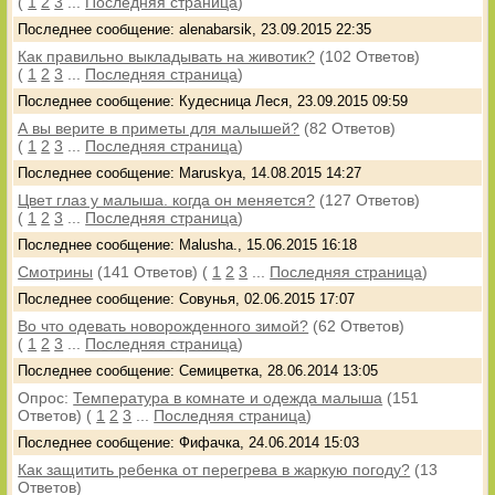
(
1
2
3
...
Последняя страница
)
Последнее сообщение: alenabarsik, 23.09.2015 22:35
Как правильно выкладывать на животик?
(102 Ответов)
(
1
2
3
...
Последняя страница
)
Последнее сообщение: Кудесница Леся, 23.09.2015 09:59
А вы верите в приметы для малышей?
(82 Ответов)
(
1
2
3
...
Последняя страница
)
Последнее сообщение: Maruskya, 14.08.2015 14:27
Цвет глаз у малыша. когда он меняется?
(127 Ответов)
(
1
2
3
...
Последняя страница
)
Последнее сообщение: Malusha., 15.06.2015 16:18
Смотрины
(141 Ответов)
(
1
2
3
...
Последняя страница
)
Последнее сообщение: Совунья, 02.06.2015 17:07
Во что одевать новорожденного зимой?
(62 Ответов)
(
1
2
3
...
Последняя страница
)
Последнее сообщение: Семицветка, 28.06.2014 13:05
Опрос:
Температура в комнате и одежда малыша
(151
Ответов)
(
1
2
3
...
Последняя страница
)
Последнее сообщение: Фифачка, 24.06.2014 15:03
Как защитить ребенка от перегрева в жаркую погоду?
(13
Ответов)