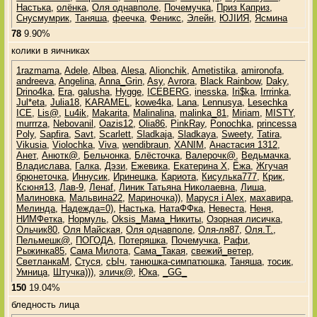
Настька
,
олёнка
,
Оля однавполе
,
Почемучка
,
Приз Каприз
,
Снусмумрик
,
Таняша
,
феечка
,
Феникс
,
Элейн
,
ЮJIИЯ
,
Ясмина
78
9.90%
колики в яичниках
1razmama
,
Adele
,
Albea
,
Alesa
,
Alionchik
,
Ametistika
,
amironofa
,
andreeva
,
Angelina
,
Anna_Grin
,
Asy
,
Avrora
,
Black Rainbow
,
Daky
,
Drino4ka
,
Era
,
galusha
,
Hygge
,
ICEBERG
,
inesska
,
Iri$ka
,
Irrrinka
,
Jul*eta
,
Julia18
,
KARAMEL
,
kowe4ka
,
Lana
,
Lennusya
,
Lesechka
ICE
,
Lis@
,
Lu4ik
,
Makarita
,
Malinalina
,
malinka_81
,
Miriam
,
MISTY
,
murrrza
,
Nebovanil
,
Oazis12
,
Olia86
,
PinkRay
,
Ponochka
,
princessa
Poly
,
Sapfira
,
Savt
,
Scarlett
,
Sladkaja
,
Sladkaya
,
Sweety
,
Tatira
,
Vikusia
,
Violochka
,
Viva
,
wendibraun
,
XANIM
,
Анастасия 1312
,
Анет
,
Анютк@
,
Бельчонка
,
Блёсточка
,
Валерочк@
,
Ведьмачка
,
Владислава
,
Галка
,
Дэзи
,
Ежевика
,
Екатерина Х
,
Ёжа
,
Жгучая
брюнеточка
,
Иннусик
,
Иринешка
,
Кариота
,
Кисулька777
,
Крик
,
Ксюня13
,
Лав-9
,
Ленаf
,
Линик Татьяна Николаевна
,
Лиша
,
Малиновка
,
Мальвина22
,
Мариночка))
,
Маруся i Alex
,
махавира
,
Мелинда
,
Надежда=0)
,
Настька
,
НатаФФка
,
Невеста
,
Неня
,
НИМФетка
,
Нормуль
,
Оksis_Мама_Никиты
,
Озорная лисичка
,
Ольчик80
,
Оля Майская
,
Оля однавполе
,
Оля-ля87
,
Оля.Т.
,
Пельмешк@
,
ПОГОДА
,
Потеряшка
,
Почемучка
,
Рафи
,
Рыжинка85
,
Сама Милота
,
Сама_Такая
,
свежий_ветер
,
СветланкаМ
,
Стуся
,
сЫч
,
танюшка-симпатюшка
,
Таняша
,
тосик
,
Умница
,
Штучка)))
,
эличк@
,
Юка
,
_GG_
150
19.04%
бледность лица