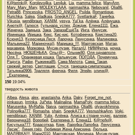
K@terink@
,
Korolevo4ka
,
Len4uk
,
Lia
,
mamma felice
,
MaryAnn
,
Mary_Mary_Mary
,
MOLEKYLAAA
,
narimashka
,
Nebovanil
,
Olia86
,
Petra88
,
Princesska
,
PROSTO_ANGEL
,
Psilda
,
Romantique
,
Rurichka
,
Salea
,
Sladkaja
,
SnegkA777
,
SvetlankaF
,
Tане4ка
,
Vikusia
,
wendibraun
,
XANIM
,
yesya
,
Yul`ka
,
Алёнка
,
Алёнушка
,
Анютк@
,
Галюся
,
Гульнара_успех
,
Дождик
,
Елена1111
,
Ёжа
,
Женечка
,
Заинька
,
Зака
,
ЗаразаЕщёТа
,
Инга
,
Иннусик
,
Иринешка
,
Иришка
,
Кекс
,
Кис-кис
,
Котофеечка
,
Кристина20
,
Ксюня13
,
Кудесница Леся
,
Ларочка
,
Ленусенка
,
Малиновка
,
Мальвина22
,
Мариночка))
,
Маришка_!!!
,
Мартовская
,
Матар
,
махавира
,
Морковка
,
Мусик-пузик
,
НаталU
,
НИМФетка
,
ночка
,
Нюсёна
,
НЮШЕНЬКА
,
Ольг@~
,
Ольчик80
,
Оля однавполе
,
Оля.Т.
,
Оранжевая кошка
,
Пальмусик
,
ПОГОДА
,
Почемучка
,
Радуга
,
Рафи
,
Рыжинка85
,
Сама Милота
,
Сама_Такая
,
свежий_ветер
,
Светлашик
,
Стуся
,
танюшка-симпатюшка
,
Татьянка0906
,
Траляля
,
феечка
,
Филя
,
Элейн
,
эличк@
,
_Екатерина_
150
19.04%
твердость живота
Albea
,
Alesa
,
alex
,
anastaisha
,
Arika
,
Daky
,
Forget_me_not
,
irinkasun
,
Irrrinka
,
Jul*eta
,
Malinalina
,
MamaPoly
,
mamma felice
,
Marusenka
,
MyRaNa
,
Naiva
,
narimashka
,
Olia86
,
olyavokhmina
,
Polino4ka777
,
Romasha
,
shain
,
SnegkA777
,
VesnushkaAnn
,
Vojki
,
wendibraun
,
XANIM
,
Yulix
,
Алёнка
,
Алиса в стране чудес
,
валери
,
Вероничка18
,
Воробей
,
Екатерина Х
,
Елена11
,
К@тюfк@
,
Кисулька777
,
Краасоткаа
,
Крик
,
Ларо4ка-Лапо4ка
,
Ленусенка
,
Лесик"
,
Линия грёз
,
Любимая Жена Арискина
,
Люлька
,
МАЛЯВКА!!!
,
Мари2010
,
Мартовская
,
Мелинда
,
Мусик-пузик
,