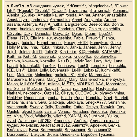
♥ ЛилЯ ♥
,
♥В ожидании чуда♥
,
***Юлия***
,
*Angelochek*
,
*Flower
Life*
,
*Pupsik*
,
*Svetik*
,
*Стася*
,
1razmama
,
8Татьянка8
,
Aenigma
,
Alenka_25
,
alex
,
Ametistika
,
amironofa
,
An.net
,
Ananer
,
anastaisha
,
Anastasiya_
,
andreeva
,
Animashka
,
Annet
,
Annychka
,
Arome
,
assaria
,
Asteriya
,
Asy
,
A_nutka
,
Barguzenok
,
Beeelochka
,
Bonita
,
Boom
,
bucinka
,
caramellka
,
Charlotta
,
Chery
,
Chihiro
,
chinchilla
,
CSvetic
,
Daky
,
Danecka
,
Darya-Dz
,
Dgrad
,
Dream
,
EgoZ@
,
Elena_1710
,
Elle Meilleur
,
evgeshka
,
Fabia
,
Firewolf
,
Fishka
,
flawery
,
fodinka
,
Forget-me-not
,
Foxxy
,
FRIDI
,
FunnyFox
,
Galko
,
Holly Marie
,
Inna
,
Iri$ka
,
irinkasun
,
Jahka
,
Janeair
,
Jenni
,
Jenny
,
Juju1
,
Juleta
,
Juli11
,
Julia18
,
K a t r i n
,
K@terink@
,
KARAMEL
,
Kattrina
,
Ketti-M
,
Kissenok
,
Knopka
,
Knopo4ka
,
Korolevo4ka
,
koshka
,
kowe4ka
,
kozo4ka
,
Ksu.D.
,
LadyInRed
,
LadyLAdy
,
Lana
,
Lana6
,
lekachka09
,
Len4uk
,
Lennusya
,
LenOl
,
Lerochka
,
Lesechka
ICE
,
Lis@
,
Lissa
,
Lolly
,
Lovemasik
,
Lu4ik
,
Lubaxa7
,
ludmilka88
,
Lusi
,
Makarita
,
Malinalina
,
malinka_81
,
Mally
,
Mammo4ka
,
Marusenka
,
Maryana
,
Mary_Mary_Mary
,
Masherochka
,
mehtyulya
,
Melon
,
MILAYASHKA
,
milena
,
MISTY
,
MOLEKYLAAA
,
Moonstone
,
ms Selina
,
MuZZoo
,
Nadya I
,
Naiva
,
narimashka
,
Nastyushka
,
NatkaM
,
nekotenok
,
Oazis12
,
Oksya
,
OLGOVOLA
,
olyavokhmina
,
PinkRay
,
Princesska
,
procha
,
Psilda
,
Pupe
,
Rurichka
,
Savt
,
Scarlett
,
shabalina
,
shain
,
Siva
,
Sladkaja
,
Sladkaya
,
SnegkA777
,
Sunshine
,
svetlanavik
,
Sweety
,
Tally
,
Tashulka
,
Tatira
,
Tishya
,
Tom4ek
,
Tory
,
Ugolek
,
ulyashka55
,
vanilla
,
Venera
,
Veradeni
,
Verochka
,
Veronika-
zz
,
Viva
,
Vojki
,
WhiteKis
,
wilgfrid
,
XANIM
,
XyJlurAnkA
,
Yul`ka
,
Zved
,
Александра61293
,
Аленочка
,
Алёнка
,
Алиса в стране
чудес
,
Ананасик
,
Анастасия 1312
,
Анютк@
,
Арсения
,
Белка
,
Блёсточка
,
Бузя
,
Валерочк@
,
Ведьмачка
,
Вероничка18
,
Виктория33
,
Викуся
,
Вилка
,
Вишенька
,
Воробей
,
Гужаева