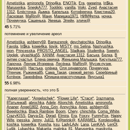
Ametistika
,
amironofa
,
Drino4ka
,
ENOTik
,
Era
,
gagarina
,
Iri$ka
,
Marusenka
,
SnegkA777
,
Tootikki
,
vanilla
,
Vojki
,
Zved
,
Анастасия
1312
,
Блёсточка
,
Дымка
,
Капелька
,
Котофеечка
,
Кристина20
,
Ласковая
,
МаRin@
,
Маня
,
Маришка1971
,
НИМФетка
,
ночка
,
Почемучка
,
Сашенька
,
Умница
,
Элейн
,
эличк@
45
5.71%
потемнение и увеличение ареол
Ametistika
,
ashberry69
,
Barguzenok
,
devchatochka
,
Drino4ka
,
Favola
,
Iri$ka
,
kowe4ka
,
lipvik
,
MISTY
,
ms Selina
,
Nastyushka
,
pion
,
Princesska
,
PROSTO_ANGEL
,
Sladkaja
,
Studentka
,
Sweety
,
Ugolek
,
ulyashka55
,
XANIM
,
Анастасия 1312
,
Баська
,
Белка
,
В
ритме счастья
,
Елена омичка
,
Женькина Малышка
,
Кисулька777
,
Ларочка
,
Ленчик Игоревна
,
Лесёнка
,
МаRin@
,
Мусик-пузик
,
Надежда)))
,
Настька
,
олёнка
,
Оля однавполе
,
Почемучка
,
Птенчик
,
Рыжинка85
,
Сама_Такая
,
свежий_ветер
,
Серебряный
Котёнок
,
Танюффка
,
Юлишна-красотулишна
,
Януська1
55
6.98%
полная уверенность, что это Б
"Кареглазая"
,
*Angelochek*
,
*Flower Life*
,
*Стася*
,
1razmama
,
8Татьянка8
,
abrochka
,
Adele
,
Alionchik
,
Ametistika
,
amironofa
,
Ananer
,
Angel1802
,
Anna_Grin
,
Annychka
,
Aries
,
ashberry69
,
Beeelochka
,
Black Rainbow
,
Boom
,
Chery
,
chinchilla
,
Coma_White
,
CrazyKISS
,
Darya-Dz
,
Dgrad
,
Elmira
,
Era
,
Foxxy
,
FunnyFox
,
Happy
Wife
,
inesska
,
Jenny
,
Juli11
,
K@terink@
,
KARAMEL
,
Korolevo4ka
,
koshka
,
kowe4ka
,
Ksesha
,
ksu
,
LadyLAdy
,
Lana
,
LenKAA
,
LenOl
,
Lu4ik
,
Lubashka
,
Makarita
,
malinka_81
,
Marusenka
,
masikvita
,