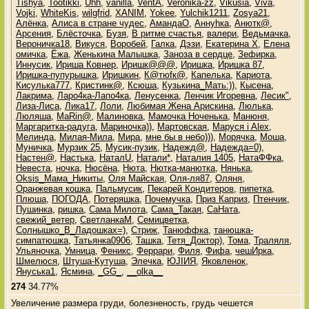
Tishya
,
Tootikki
,
Uhh
,
vanilla
,
VentA
,
Veronika-zz
,
Vikusia
,
Viva
,
Vojki
,
WhiteKis
,
wilgfrid
,
XANIM
,
Yokee
,
Yulchik1211
,
Zosya21
,
Алёнка
,
Алиса в стране чудес
,
АмандаО
,
Аннуhка
,
Анютк@
,
Арсения
,
Блёсточка
,
Бузя
,
В ритме счастья
,
валери
,
Ведьмачка
,
Вероничка18
,
Викуся
,
Воробей
,
Галка
,
Дэзи
,
Екатерина Х
,
Елена
омичка
,
Ёжа
,
Женькина Малышка
,
Заноза в сердце
,
Зефирка
,
Иннусик
,
Ириша Ковнер
,
Иришк@@@
,
Иришка
,
Иришка 87
,
Иришка-пупурышка
,
Иришкин
,
К@тюfк@
,
Капелька
,
Кариота
,
Кисулька777
,
Кристинк@
,
Ксюша
,
Кузькина_Мать:))
,
Кысена
,
Лакрима
,
Ларо4ка-Лапо4ка
,
Ленусенка
,
Ленчик Игоревна
,
Лесик"
,
Лиза-Лиса
,
Лика17
,
Лоли
,
Любимая Жена Арискина
,
Люлька
,
Люляша
,
МаRin@
,
Малиновка
,
Мамочка Ноченька
,
Манюня
,
Маргаритка-радуга
,
Мариночка))
,
Мартовская
,
Маруся i Alex
,
Мелинда
,
Милая-Мила
,
Мира
,
мне бы в небо)))
,
Морячка
,
Моша
,
Муничка
,
Мурзик 25
,
Мусик-пузик
,
Надежд@
,
Надежда=0)
,
Настен@
,
Настька
,
НаталU
,
Натали*
,
Наталия 1405
,
НатаФФка
,
Невеста
,
ночка
,
Нюсёна
,
Нюта
,
Нютка-манютка
,
Нянька
,
Оksis_Мама_Никиты
,
Оля Майская
,
Оля-ля87
,
Оляня
,
Оранжевая кошка
,
Пальмусик
,
Пекарей Кондитеров
,
пипетка
,
Плюша
,
ПОГОДА
,
Потеряшка
,
Почемучка
,
Приз Каприз
,
Птенчик
,
Пушинка
,
ришка
,
Сама Милота
,
Сама_Такая
,
СаНата
,
свежий_ветер
,
СветланкаМ
,
Семицветка
,
Солнышко_В_Ладошках=)
,
Стриж
,
Танюффка
,
танюшка-
симпатюшка
,
Татьянка0906
,
Ташка
,
Тетя_Доктор)
,
Тома
,
Траляля
,
Ульяночка
,
Умница
,
Феникс
,
Феррари
,
Филя
,
Фифа
,
чешИрка
,
Шмелюся
,
Штуша-Кутуша
,
Элечка
,
ЮJIИЯ
,
Яковленок
,
Януська1
,
Ясмина
,
_GG_
,
__olka__
274
34.77%
Увеличение размера груди, болезненость, грудь чешется