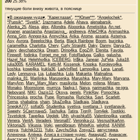
200
25.38%
тянущие боли внизу живота, в пояснице
♥В ожидании чуда♥
,
"Кареглазая"
,
***Юлия***
,
*Angelochek*
,
*Pupsik*
,
*Svetik*
,
1razmama
,
Adele
,
Ahava
,
alenabarsik
,
Alenka_25
,
Alesa
,
alex
,
Allondra
,
Alooonka
,
Ametistika
,
An.net
,
Ananer
,
anastaisha
,
Anastasiya_
,
andreeva
,
ANeCHKa
,
Animashka
,
Anna_Grin
,
Anngor-ka
,
Annychka
,
Arika
,
Arome
,
assaria
,
Asteriya
,
Asy
,
Avrora
,
Beeelochka
,
Berta
,
Black Rainbow
,
Boom
,
bucinka
,
caramellka
,
Charlotta
,
Chery
,
Curly Straight
,
Daky
,
Danny
,
Darya-Dz
,
Davy
,
devchatochka
,
Dream
,
Drino4ka
,
EgoZ@
,
Elenita
,
Favola
,
Firewolf
,
fodinka
,
Forget_me_not
,
FotoRaduga
,
Galko
,
galusha
,
Hazel_Nut
,
Helehho4ka
,
ICEBERG
,
Iri$ka
,
Janeair
,
Jul*eta
,
Julia18
,
julia3005
,
KARAMEL
,
Ketti-M
,
Kissenok
,
Knopka
,
Korolevo4ka
,
koshka
,
kowe4ka
,
kukla36
,
LadyInRed
,
Lampo4ka
,
Lana
,
Lana6
,
Ledy
,
Lennusya
,
Lia
,
Lubashka
,
Lula
,
Makarita
,
Malinalina
,
malinka_81
,
Marilinka
,
Marusenka
,
Marushka
,
Mary-Mary
,
Maryana
,
MaryAnn
,
Mary_Mary_Mary
,
masikvita
,
Melon
,
milena
,
Miriam
,
Monako
,
Moonstone
,
murrrza
,
Nadya I
,
Naiva
,
narimashka
,
ne-igra
,
Nebovanil
,
NIKI
,
Oazis12
,
Oksya
,
perels
,
PinkRay
,
Ponochka
,
Princesska
,
procha
,
Pupe
,
Romasha
,
Rurichka
,
Savt
,
Scarlett
,
Serna
,
shabalina
,
shain
,
SkaZo4ka
,
Sladkaja
,
Sladkaya
,
SnegkA777
,
sofia05
,
Studentka
,
svetiva
,
svetlana :)
,
svetlanavik
,
Sweety
,
SСветланаS
,
Tashulka
,
Tatira
,
Tigr@
,
Tom4ek
,
Tootikki
,
Tsvetoknk
,
Tане4ка
,
Ugolek
,
Uhh
,
ulyashka55
,
Valentino4ka
,
vanilla
,
Venera
,
VentA
,
Veradeni
,
Verona87
,
Veronika-zz
,
VesnushkaAnn
,
Viktoria26
,
Vikusia
,
Vojki
,
wendibraun
,
WhiteKis
,
wilgfrid
,
XANIM
,
yesya
,
Yulchik1211
,
Yulix
,
ZaychuSka
,
Zosya21
,
августинка
,
Аленочка
,
Алёнка
,
Алиса в стране чудес
,
АмандаО
,
Ананасик
,
Анастасия 1312
,
Анет
,
Аннетточка
,
Анфисыч
,
Апельсинка
,