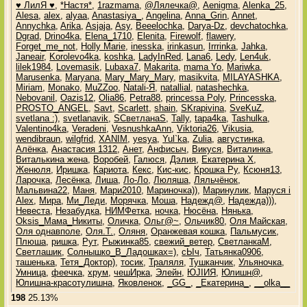
♥ ЛилЯ ♥
,
*Настя*
,
1razmama
,
@Лялечка@
,
Aenigma
,
Alenka_25
,
Alesa
,
alex
,
alyaa
,
Anastasiya_
,
Angelina
,
Anna_Grin
,
Annet
,
Annychka
,
Arika
,
Asjaja
,
Asy
,
Beeelochka
,
Darya-Dz
,
devchatochka
,
Dgrad
,
Drino4ka
,
Elena_1710
,
Elenita
,
Firewolf
,
flawery
,
Forget_me_not
,
Holly Marie
,
inesska
,
irinkasun
,
Irrrinka
,
Jahka
,
Janeair
,
Korolevo4ka
,
koshka
,
LadyInRed
,
Lana6
,
Ledy
,
Len4uk
,
lilek1984
,
Lovemasik
,
Lubaxa7
,
Makarita
,
mama Yo
,
Mariwka
,
Marusenka
,
Maryana
,
Mary_Mary_Mary
,
masikvita
,
MILAYASHKA
,
Miriam
,
Monako
,
MuZZoo
,
Natali-Я
,
natallial
,
natashechka
,
Nebovanil
,
Oazis12
,
Olia86
,
Petra88
,
princessa Poly
,
Princesska
,
PROSTO_ANGEL
,
Savt
,
Scarlett
,
shain
,
SKrapivina
,
SveKuZ
,
svetlana :)
,
svetlanavik
,
SСветланаS
,
Tally
,
tapa4ka
,
Tashulka
,
Valentino4ka
,
Veradeni
,
VesnushkaAnn
,
Viktoria26
,
Vikusia
,
wendibraun
,
wilgfrid
,
XANIM
,
yesya
,
Yul`ka
,
Zulia
,
августинка
,
Алёнка
,
Анастасия 1312
,
Анет
,
Анфисыч
,
Викуся
,
Виталинка
,
Виталькина жена
,
Воробей
,
Галюся
,
Дэлия
,
Екатерина Х
,
Женюля
,
Иришка
,
Кариота
,
Кекс
,
Кис-кис
,
Крошка Ру
,
Ксюня13
,
Ларочка
,
Лесёнка
,
Лиша
,
Ло-Ло
,
Люляша
,
Ляльчёнок
,
Мальвина22
,
Маня
,
Мари2010
,
Мариночка))
,
Маринулик
,
Маруся i
Alex
,
Мира
,
Ми_Леди
,
Морячка
,
Моша
,
Надежд@
,
Надежда)))
,
Невеста
,
Незабудка
,
НИМФетка
,
ночка
,
Нюсёна
,
Нянька
,
Оksis_Мама_Никиты
,
Оличка
,
Ольг@~
,
Ольчик80
,
Оля Майская
,
Оля однавполе
,
Оля.Т.
,
Оляня
,
Оранжевая кошка
,
Пальмусик
,
Плюша
,
ришка
,
Рут
,
Рыжинка85
,
свежий_ветер
,
СветланкаМ
,
Светлашик
,
Солнышко_В_Ладошках=)
,
сЫч
,
Татьянка0906
,
ташенька
,
Тетя_Доктор)
,
тосик
,
Траляля
,
Тушканчик
,
Ульяночка
,
Умница
,
феечка
,
хрум
,
чешИрка
,
Элейн
,
ЮJIИЯ
,
Юлишн@
,
Юлишна-красотулишна
,
Яковленок
,
_GG_
,
_Екатерина_
,
__olka__
198
25.13%