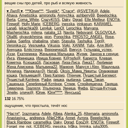
вещие сны про детей, про рыб и всякую живность
♥ ЛилЯ ♥
,
***Юлия***
,
*Svetik*
,
*Стася*
,
@SVETIK@
,
Adele
,
Ahava
,
Ametistika
,
amironofa
,
Annychka
,
ashberry69
,
Beeelochka
,
Berta
,
Coma_White
,
CrazyKISS
,
Daky
,
Dgrad
,
Elle Meilleur
,
ENOTik
,
Firewolf
,
Holly Marie
,
ICEBERG
,
inesska
,
irinkasun
,
KARAMEL
,
Lana6
,
lekachka09
,
Len4uk
,
LenOl
,
Lerochka
,
Maryana
,
Masherochka
,
milena
,
natalia_13
,
Navita
,
Nebovanil
,
OLGOVOLA
,
Olia86
,
olyavokhmina
,
pion
,
Ponochka
,
PROSTO_ANGEL
,
Rose
,
Salea
,
Sapfira
,
shabalina
,
shain
,
Stasulia
,
Tashulka
,
Tigr@
,
Veronika-zz
,
Vesnuwka
,
Vikusia
,
Vojki
,
XANIM
,
Yulix
,
Аля 86@
,
Аннушка
,
Блёсточка
,
Вероничка18
,
Викуся
,
Гульнара_успех
,
Дэзи
,
Екатеринка
,
Женькина Малышка
,
Журик
,
Заноза в сердце
,
Инга
,
Иринешка
,
Ириша Ковнер
,
К@тюfк@
,
Кариота
,
Клевая
,
Кометка
,
Ксюшка16
,
Ласковая
,
Лиза-Лиса
,
Лика17
,
Любимая
Жена Арискина
,
Мальвина22
,
Манюня
,
Маруся i Alex
,
Машунька
,
Муничка
,
Надежда=0)
,
НатаБ
,
Оksis_Мама_Никиты
,
Оранжевая
кошка
,
Пельмешк@
,
Приз Каприз
,
Птенчик
,
Пушистый Бегемот
,
Пушистый Катёнок
,
Рафи
,
ришка
,
рыбачка
,
Сама_Такая
,
Сашенька
,
Серебряный Котёнок
,
Стриж
,
Стройняшечка
,
Таняша
,
Тимилена
,
Траляля
,
Ульяночка
,
Умница
,
Фифа
,
Штуша-Кутуша
,
Элейн
,
эличк@
,
Юлик
,
Юля*****
,
Януська1
132
16.75%
ощущение, что простыла, течёт нос
*Настя*
,
1razmama
,
Adele
,
Albea
,
Alenka_25
,
Alternaria
,
amironofa
,
Anastasiya_
,
andreeva
,
ANeCHKa
,
Annet
,
Avrora
,
Beeelochka
,
Black Rainbow
,
caramellka
,
Daky
,
Dgrad
,
EgoZ@
,
ENOTik
,
Firewolf
,
Forget_me_not
,
ICEBERG
,
inesska
,
Iri$ka
,
Irrrinka
,
julia3005
,