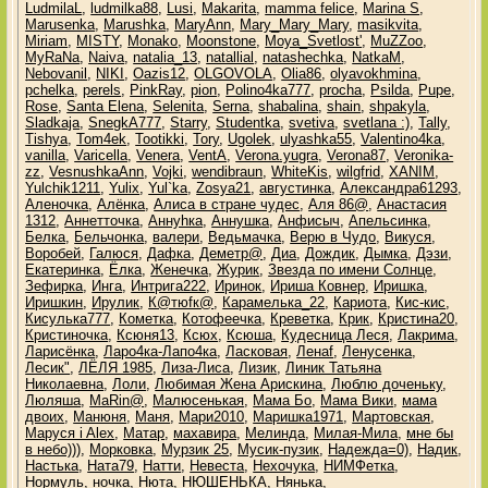
LudmilaL
,
ludmilka88
,
Lusi
,
Makarita
,
mamma felice
,
Marina S
,
Marusenka
,
Marushka
,
MaryAnn
,
Mary_Mary_Mary
,
masikvita
,
Miriam
,
MISTY
,
Monako
,
Moonstone
,
Moya_Svetlost'
,
MuZZoo
,
MyRaNa
,
Naiva
,
natalia_13
,
natallial
,
natashechka
,
NatkaM
,
Nebovanil
,
NIKI
,
Oazis12
,
OLGOVOLA
,
Olia86
,
olyavokhmina
,
pchelka
,
perels
,
PinkRay
,
pion
,
Polino4ka777
,
procha
,
Psilda
,
Pupe
,
Rose
,
Santa Elena
,
Selenita
,
Serna
,
shabalina
,
shain
,
shpakyla
,
Sladkaja
,
SnegkA777
,
Starry
,
Studentka
,
svetiva
,
svetlana :)
,
Tally
,
Tishya
,
Tom4ek
,
Tootikki
,
Tory
,
Ugolek
,
ulyashka55
,
Valentino4ka
,
vanilla
,
Varicella
,
Venera
,
VentA
,
Verona.yugra
,
Verona87
,
Veronika-
zz
,
VesnushkaAnn
,
Vojki
,
wendibraun
,
WhiteKis
,
wilgfrid
,
XANIM
,
Yulchik1211
,
Yulix
,
Yul`ka
,
Zosya21
,
августинка
,
Александра61293
,
Аленочка
,
Алёнка
,
Алиса в стране чудес
,
Аля 86@
,
Анастасия
1312
,
Аннетточка
,
Аннуhка
,
Аннушка
,
Анфисыч
,
Апельсинка
,
Белка
,
Бельчонка
,
валери
,
Ведьмачка
,
Верю в Чудо
,
Викуся
,
Воробей
,
Галюся
,
Дафка
,
Деметр@
,
Диа
,
Дождик
,
Дымка
,
Дэзи
,
Екатеринка
,
Ёлка
,
Женечка
,
Журик
,
Звезда по имени Солнце
,
Зефирка
,
Инга
,
Интрига222
,
Иринок
,
Ириша Ковнер
,
Иришка
,
Иришкин
,
Ирулик
,
К@тюfк@
,
Карамелька_22
,
Кариота
,
Кис-кис
,
Кисулька777
,
Кометка
,
Котофеечка
,
Креветка
,
Крик
,
Кристина20
,
Кристиночка
,
Ксюня13
,
Ксюх
,
Ксюша
,
Кудесница Леся
,
Лакрима
,
Ларисёнка
,
Ларо4ка-Лапо4ка
,
Ласковая
,
Ленаf
,
Ленусенка
,
Лесик"
,
ЛЁЛЯ 1985
,
Лиза-Лиса
,
Лизик
,
Линик Татьяна
Николаевна
,
Лоли
,
Любимая Жена Арискина
,
Люблю доченьку
,
Люляша
,
МаRin@
,
Малюсенькая
,
Мама Бо
,
Мама Вики
,
мама
двоих
,
Манюня
,
Маня
,
Мари2010
,
Маришка1971
,
Мартовская
,
Маруся i Alex
,
Матар
,
махавира
,
Мелинда
,
Милая-Мила
,
мне бы
в небо)))
,
Морковка
,
Мурзик 25
,
Мусик-пузик
,
Надежда=0)
,
Надик
,
Настька
,
Ната79
,
Натти
,
Невеста
,
Нехочука
,
НИМФетка
,
Нормуль
,
ночка
,
Нюта
,
НЮШЕНЬКА
,
Нянька
,