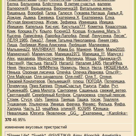
Белка
,
Бельчонка
,
Блёсточка
,
В ритме счастья
,
валери
,
Валерочк@
,
Ведьмачка
,
Вероничка18
,
Виталькина жена
,
Вишенька
,
Воробей
,
Галка
,
Галюся
,
Гужаева Наташа
,
Дарья Д
,
Дождик
,
Дымка
,
Ежевика
,
Екатерина Х
,
Екатеринка
,
Ёлка
,
Жгучая брюнеточка
,
Журик
,
Зефирка
,
Иринешка
,
Иришка
,
Иришкин
,
Капелька
,
Кис-кис
,
Кисулька777
,
Кометка
,
Краасоткаа
,
Крик
,
Крошка Ру
,
Крыло
,
Ксюня13
,
Ксюша
,
Кузькина_Мать:))
,
Кысена
,
Ларисёнка
,
Ларо4ка-Лапо4ка
,
Ленаf
,
Ленусенка
,
Лесик"
,
ЛЁЛЯ 1985
,
Лика17
,
Линик Татьяна Николаевна
,
Линия грёз
,
Лиша
,
Любимая Жена Арискина
,
Любящая
,
Малиновка
,
Мальвина22
,
МАЛЯВКА!!!
,
Мама Бо
,
Манюня
,
Маня
,
Мари2010
,
Мариночка))
,
Маринулик
,
Маришка1971
,
Маришка_!!!
,
Маруся i
Alex
,
махавира
,
Медсестричка
,
Мелинда
,
Моша
,
Надежда=0)
,
Настен@
,
Настька
,
Ната79
,
НаталU
,
Наталия 1405
,
НатаФФка
,
Неня
,
Нехочука
,
НИМФетка
,
Нормуль
,
Нюся
,
Нюта
,
НЮШЕНЬКА
,
Нянька
,
Озорная лисичка
,
Олечkа
,
Олечка Иванова
,
Ольг@~
,
Оля Майская
,
Оля однавполе
,
Оля-ля87
,
Оля.Т.
,
Оляня
,
Пекарей Кондитеров
,
Пельмешк@
,
плюш
,
ПОГОДА
,
Потеряшка
,
Почемучка
,
Приз Каприз
,
ПтицаСчастья
,
Радуга
,
Рафи
,
Рут
,
Рыжинка85
,
Сама Милота
,
Санторини
,
Сашенька
,
свежий_ветер
,
СветланкаМ
,
Серебряный Котёнок
,
Сладкоежка
,
спелый персик
,
Стриж
,
Стуся
,
сЫч
,
Танюха
,
Таняша
,
Ташка
,
тосик
,
Траляля
,
Тушканчик
,
Ульяночка
,
Умница
,
феечка
,
Феникс
,
Филька
,
Фифа
,
Халида
,
Часть 13
,
чешИрка
,
эличк@
,
ЮJIИЯ
,
Юляшка-
Неваляшка
,
Юргита
,
Яковленок
,
_GG_
,
_Екатерина_
,
~Karolinka~
370
46.95%
изменение вкусовых пристрастий
*Flower Life*
,
*Svetik*
,
@SVETIK@
,
Aimy
,
Alionchik
,
Ametistika
,