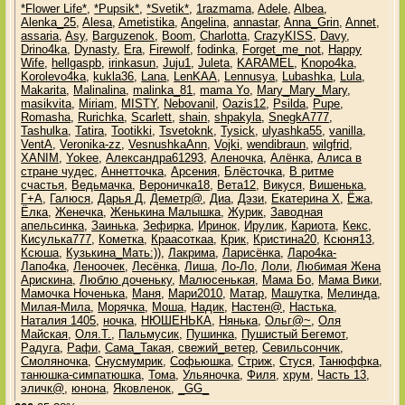
*Flower Life*
,
*Pupsik*
,
*Svetik*
,
1razmama
,
Adele
,
Albea
,
Alenka_25
,
Alesa
,
Ametistika
,
Angelina
,
annastar
,
Anna_Grin
,
Annet
,
assaria
,
Asy
,
Barguzenok
,
Boom
,
Charlotta
,
CrazyKISS
,
Davy
,
Drino4ka
,
Dynasty
,
Era
,
Firewolf
,
fodinka
,
Forget_me_not
,
Happy
Wife
,
hellgaspb
,
irinkasun
,
Juju1
,
Juleta
,
KARAMEL
,
Knopo4ka
,
Korolevo4ka
,
kukla36
,
Lana
,
LenKAA
,
Lennusya
,
Lubashka
,
Lula
,
Makarita
,
Malinalina
,
malinka_81
,
mama Yo
,
Mary_Mary_Mary
,
masikvita
,
Miriam
,
MISTY
,
Nebovanil
,
Oazis12
,
Psilda
,
Pupe
,
Romasha
,
Rurichka
,
Scarlett
,
shain
,
shpakyla
,
SnegkA777
,
Tashulka
,
Tatira
,
Tootikki
,
Tsvetoknk
,
Tysick
,
ulyashka55
,
vanilla
,
VentA
,
Veronika-zz
,
VesnushkaAnn
,
Vojki
,
wendibraun
,
wilgfrid
,
XANIM
,
Yokee
,
Александра61293
,
Аленочка
,
Алёнка
,
Алиса в
стране чудес
,
Аннетточка
,
Арсения
,
Блёсточка
,
В ритме
счастья
,
Ведьмачка
,
Вероничка18
,
Вета12
,
Викуся
,
Вишенька
,
Г+А
,
Галюся
,
Дарья Д
,
Деметр@
,
Диа
,
Дэзи
,
Екатерина Х
,
Ёжа
,
Ёлка
,
Женечка
,
Женькина Малышка
,
Журик
,
Заводная
апельсинка
,
Заинька
,
Зефирка
,
Иринок
,
Ирулик
,
Кариота
,
Кекс
,
Кисулька777
,
Кометка
,
Краасоткаа
,
Крик
,
Кристина20
,
Ксюня13
,
Ксюша
,
Кузькина_Мать:))
,
Лакрима
,
Ларисёнка
,
Ларо4ка-
Лапо4ка
,
Леноочек
,
Лесёнка
,
Лиша
,
Ло-Ло
,
Лоли
,
Любимая Жена
Арискина
,
Люблю доченьку
,
Малюсенькая
,
Мама Бо
,
Мама Вики
,
Мамочка Ноченька
,
Маня
,
Мари2010
,
Матар
,
Машутка
,
Мелинда
,
Милая-Мила
,
Морячка
,
Моша
,
Надик
,
Настен@
,
Настька
,
Наталия 1405
,
ночка
,
НЮШЕНЬКА
,
Нянька
,
Ольг@~
,
Оля
Майская
,
Оля.Т.
,
Пальмусик
,
Пушинка
,
Пушистый Бегемот
,
Радуга
,
Рафи
,
Сама_Такая
,
свежий_ветер
,
Севильсончик
,
Смоляночка
,
Снусмумрик
,
Софьюшка
,
Стриж
,
Стуся
,
Танюффка
,
танюшка-симпатюшка
,
Тома
,
Ульяночка
,
Филя
,
хрум
,
Часть 13
,
эличк@
,
юнона
,
Яковленок
,
_GG_