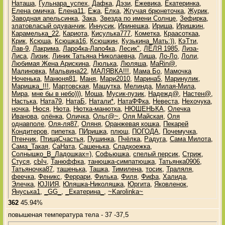
Наташа
,
Гульнара_успех
,
Дафка
,
Дэзи
,
Ежевика
,
Екатеринка
,
Елена омичка
,
Елена11
,
Ёжа
,
Ёлка
,
Жгучая брюнеточка
,
Журик
,
Заводная апельсинка
,
Зака
,
Звезда по имени Солнце
,
Зефирка
,
златовласый одуванчик
,
Иннусик
,
Иринешка
,
Ириша
,
Иришкин
,
Карамелька_22
,
Кариота
,
Кисулька777
,
Кометка
,
Краасоткаа
,
Крик
,
Ксюша
,
Ксюшка16
,
Ксюшкин
,
Кузькина_Мать:))
,
КэТти
,
Лав-9
,
Лакрима
,
Ларо4ка-Лапо4ка
,
Лесик"
,
ЛЁЛЯ 1985
,
Лиза-
Лиса
,
Лизик
,
Линик Татьяна Николаевна
,
Лиша
,
Ло-Ло
,
Лоли
,
Любимая Жена Арискина
,
Люлька
,
Люляша
,
МаRin@
,
Малиновка
,
Мальвина22
,
МАЛЯВКА!!!
,
Мама Бо
,
Мамочка
Ноченька
,
Манюня81
,
Маня
,
Мари2010
,
Марина5
,
Маринулик
,
Маришка_!!!
,
Мартовская
,
Машутка
,
Мелинда
,
Милая-Мила
,
Мира
,
мне бы в небо)))
,
Моша
,
Мусик-пузик
,
Надежд@
,
Настен@
,
Настька
,
Ната79
,
НатаБ
,
Натали*
,
НатаФФка
,
Невеста
,
Нехочука
,
ночка
,
Нюся
,
Нюта
,
Нютка-манютка
,
НЮШЕНЬКА
,
Олечка
Иванова
,
олёнка
,
Оличка
,
Ольг@~
,
Оля Майская
,
Оля
однавполе
,
Оля-ля87
,
Оляня
,
Оранжевая кошка
,
Пекарей
Кондитеров
,
пипетка
,
ПИришка
,
плюш
,
ПОГОДА
,
Почемучка
,
Птенчик
,
ПтицаСчастья
,
Пушинка
,
Пчёлка
,
Радуга
,
Сама Милота
,
Сама_Такая
,
СаНата
,
Сашенька
,
Сладкоежка
,
Солнышко_В_Ладошках=)
,
Софьюшка
,
спелый персик
,
Стриж
,
Стуся
,
сЫч
,
Танюффка
,
танюшка-симпатюшка
,
Татьянка0906
,
Татьяночка87
,
ташенька
,
Ташка
,
Тимилена
,
тосик
,
Траляля
,
феечка
,
Феникс
,
Феррари
,
Филька
,
Филя
,
Фифа
,
Халида
,
Элечка
,
ЮJIИЯ
,
Юляшка-Николяшка
,
Юргита
,
Яковленок
,
Януська1
,
_GG_
,
_Екатерина_
,
~Karolinka~
362
45.94%
повышеная температура тела - 37 -37,5