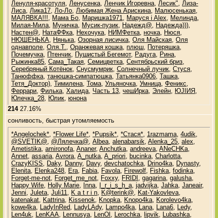
Ленуля-красотуля
,
Ленусенка
,
Ленчик Игоревна
,
Лесик"
,
Лиза-
Лиса
,
Лика17
,
Ло-Ло
,
Любимая Жена Арискина
,
Малюсенькая
,
МАЛЯВКА!!!
,
Мама Бо
,
Маришка1971
,
Маруся i Alex
,
Мелинда
,
Милая-Мила
,
Муничка
,
Мусик-пузик
,
Надежд@
,
Надежда)))
,
Настен@
,
НатаФФка
,
Нехочука
,
НИМФетка
,
ночка
,
Нюся
,
НЮШЕНЬКА
,
Нянька
,
Озорная лисичка
,
Оля Майская
,
Оля
однавполе
,
Оля.Т.
,
Оранжевая кошка
,
плюш
,
Потеряшка
,
Почемучка
,
Птенчик
,
Пушистый Бегемот
,
Радуга
,
Рина
,
Рыжинка85
,
Сама_Такая
,
Семицветка
,
Сентябрьский бриз
,
Серебряный Котёнок
,
Снусмумрик
,
Солнечный лучик
,
Стуся
,
Танюффка
,
танюшка-симпатюшка
,
Татьянка0906
,
Ташка
,
Тетя_Доктор)
,
Тимилена
,
Тома
,
Ульяночка
,
Умница
,
Феникс
,
Феррари
,
Филька
,
Халида
,
Часть 13
,
чешИрка
,
Элейн
,
ЮJIИЯ
,
Юлечка_28
,
Юлик
,
юнона
214
27.16%
сонливость, быстрая утомляемость
*Angelochek*
,
*Flower Life*
,
*Pupsik*
,
*Стася*
,
1razmama
,
4udik
,
@SVETIK@
,
@Лялечка@
,
Albea
,
alenabarsik
,
Alenka_25
,
alex
,
Ametistika
,
amironofa
,
Ananer
,
Anchutka
,
andreeva
,
ANeCHKa
,
Annet
,
assaria
,
Avrora
,
A_nutka
,
A_priori
,
bucinka
,
Charlotta
,
CrazyKISS
,
Daky
,
Danny
,
Davy
,
devchatochka
,
Drino4ka
,
Dynasty
,
Elenita
,
Elenka248
,
Era
,
Fabia
,
Favola
,
Firewolf
,
Fishka
,
fodinka
,
Forget-me-not
,
Forget_me_not
,
Foxxy
,
FRIDI
,
gagarina
,
galusha
,
Happy Wife
,
Holly Marie
,
Inna
,
I_r_i_s_h_a
,
jadvijka
,
Jahka
,
Janeair
,
Jenni
,
Juleta
,
Juli11
,
K a t r i n
,
K@terink@
,
Kat-Yakovleva
,
katenakat
,
Kattrina
,
Kissenok
,
Knopka
,
Knopo4ka
,
Korolevo4ka
,
kowe4ka
,
LadyInRed
,
LadyLAdy
,
Lampo4ka
,
Lana
,
Lana6
,
Ledy
,
Len4uk
,
LenKAA
,
Lennusya
,
LenOl
,
Lerochka
,
lipvik
,
Lubashka
,