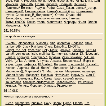
1405
,
Натти
,
Невеста
,
Неня
,
ночка
,
Нюсёна
,
Нютка-манютка
,
Оля
Майская
,
Оля-ля87
,
Оляня
,
пипетка
,
ПолинаК
,
Пушинка
,
Пушистый Бегемот
,
Радуга
,
Рафи
,
Сама_Такая
,
свежий_ветер
,
СветланкаМ
,
Севильсончик
,
Сентябрьский бриз
,
Солнечный
лучик
,
Солнышко_В_Ладошках=)
,
Стриж
,
Стуся
,
сЫч
,
Танюффка
,
Танюха
,
танюшка-симпатюшка
,
Таняша
,
Татьянка0906
,
Ташка
,
тосик
,
Фанаточка
,
Феррари
,
Филя
,
Элейн
,
Яковленок
,
_GG_
241
30.58%
растройство желудка
*Svetik*
,
alenabarsik
,
Alionchik
,
Ana
,
andreeva
,
Angelina
,
Arika
,
ashberry69
,
Black Rainbow
,
Chery
,
Drino4ka
,
ENOTik
,
Forget_me_not
,
from7sky
,
Holly Marie
,
jadvijka
,
julia3005
,
Ketti-M
,
Lana6
,
Lennusya
,
listik
,
malinka_81
,
murrrza
,
natalia_13
,
Nebovanil
,
Sapfira
,
shpakyla
,
SnegkA777
,
tapa4ka
,
VesnushkaAnn
,
Vikusia
,
Vojki
,
Yul`ka
,
Алёнка
,
Аннуhка
,
Аташка
,
Вероничка18
,
Верю в
Чудо
,
Ёлка
,
Зефирка
,
К@тюfк@
,
Кариота
,
Кристинк@
,
Ксюня13
,
Ксюша
,
Ларочка
,
Ленаf
,
Лесик"
,
Малиновка
,
Мальвина22
,
Мариночка))
,
Маришка1971
,
Мартовская
,
Матрёшко
,
махавира
,
Милая-Мила
,
Морковка
,
Настька
,
НатаФФка
,
Нормуль
,
Оля.Т.
,
Оляня
,
Почемучка
,
Рафи
,
Сама_Такая
,
свежий_ветер
,
Танюффка
,
танюшка-симпатюшка
,
Татьяночка87
,
Тушканчик
,
Умница
,
Феникс
,
Феррари
,
Халида
,
Яковленок
95
12.06%
колики, прострелы в промежности
Alesa
,
Ametistika
,
bucinka
,
Daky
,
Danny
,
Dgrad
,
Elenita
,
Era
,