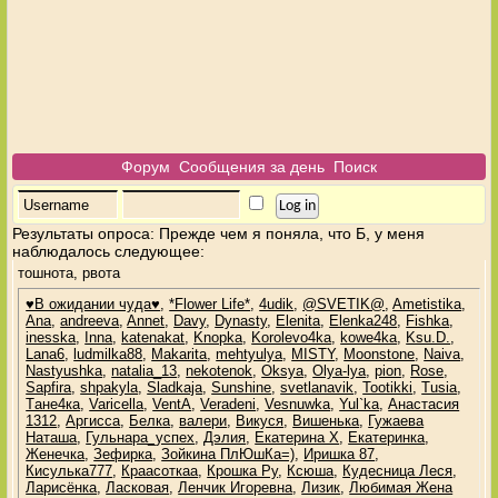
Форум
Сообщения за день
Поиск
Результаты опроса
: Прежде чем я поняла, что Б, у меня
наблюдалось следующее:
тошнота, рвота
♥В ожидании чуда♥
,
*Flower Life*
,
4udik
,
@SVETIK@
,
Ametistika
,
Ana
,
andreeva
,
Annet
,
Davy
,
Dynasty
,
Elenita
,
Elenka248
,
Fishka
,
inesska
,
Inna
,
katenakat
,
Knopka
,
Korolevo4ka
,
kowe4ka
,
Ksu.D.
,
Lana6
,
ludmilka88
,
Makarita
,
mehtyulya
,
MISTY
,
Moonstone
,
Naiva
,
Nastyushka
,
natalia_13
,
nekotenok
,
Oksya
,
Olya-lya
,
pion
,
Rose
,
Sapfira
,
shpakyla
,
Sladkaja
,
Sunshine
,
svetlanavik
,
Tootikki
,
Tusia
,
Tане4ка
,
Varicella
,
VentA
,
Veradeni
,
Vesnuwka
,
Yul`ka
,
Анастасия
1312
,
Аргисса
,
Белка
,
валери
,
Викуся
,
Вишенька
,
Гужаева
Наташа
,
Гульнара_успех
,
Дэлия
,
Екатерина Х
,
Екатеринка
,
Женечка
,
Зефирка
,
Зойкина ПлЮшКа=)
,
Иришка 87
,
Кисулька777
,
Краасоткаа
,
Крошка Ру
,
Ксюша
,
Кудесница Леся
,
Ларисёнка
,
Ласковая
,
Ленчик Игоревна
,
Лизик
,
Любимая Жена