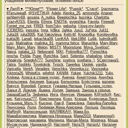
учащённое мочеиспускание, особенно ночью
♥ ЛилЯ ♥
,
***Юлия***
,
*Flower Life*
,
*Pupsik*
,
*Стася*
,
1razmama
,
8Татьянка8
,
@SVETIK@
,
Adele
,
Alenka_25
,
amironofa
,
Ananer
,
ashberry69
,
assaria
,
A_nutka
,
Beeelochka
,
bucinka
,
Charlotta
,
CrazyKISS
,
Elenita
,
Elmira
,
ENOTik
,
evgeshka
,
Favola
,
Firewolf
,
Forget_me_not
,
FRIDI
,
from7sky
,
galusha
,
I-love-my-family
,
ICEBERG
,
inesska
,
Inna
,
Iri$ka
,
Jahka
,
Juju1
,
Jul*eta
,
Juli11
,
Julia18
,
julia3005
,
Kat-Yakovleva
,
Ketti-M
,
Knopo4ka
,
Korolevo4ka
,
kukla36
,
Lana6
,
lekachka09
,
LenKAA
,
lilek1984
,
Lu4ik
,
ludmilka88
,
Lusi
,
Malinalina
,
malinka_81
,
mamma felice
,
Marushka
,
Mary-Mary
,
Mary_Mary_Mary
,
Melon
,
MISTY
,
Moonstone
,
Moya_Svetlost'
,
Naiva
,
natalia_13
,
Nebovanil
,
NIKI
,
Polino4ka777
,
Ponochka
,
procha
,
Psilda
,
Pupe
,
Rurichka
,
Savt
,
Selenita
,
shabalina
,
shain
,
shpakyla
,
SnegkA777
,
Sunshine
,
svetiva
,
svetlana :)
,
SСветланаS
,
Tatira
,
Tootikki
,
Tsvetoknk
,
Tysick
,
Tане4ка
,
Ugolek
,
vanilla
,
Varicella
,
VentA
,
Veradeni
,
Verochka
,
Veronika-zz
,
Vesnuwka
,
Viktoria26
,
WhiteKis
,
wilgfrid
,
XANIM
,
Yokee
,
Yulchik1211
,
Yulix
,
Алёнка
,
Алиса в стране чудес
,
Анечка
,
Аннетточка
,
Аннуhка
,
Апельсинка
,
Арсения
,
Баська
,
Бельчонка
,
Блёсточка
,
валери
,
Викуся
,
Воробей
,
Галюся
,
Гужаева Наташа
,
Гульнара_успех
,
Дарья Д
,
Дождик
,
Дымка
,
Дэлия
,
Заинька
,
Заноза в сердце
,
ЗаразаЕщёТа
,
Зефирка
,
Инга
,
Иннусик
,
Иришкин
,
К@тюfк@
,
Кис-
кис
,
Кисулька777
,
Кристиночка
,
Ксюх
,
Ксюша
,
Кудесница Леся
,
Кузькина_Мать:))
,
Кысена
,
Лав-9
,
Ларисёнка
,
Ларо4ка-Лапо4ка
,
Ленусенка
,
Лоли
,
Любимая Жена Арискина
,
Люлька
,
Люляша
,
МаRin@
,
Малюсенькая
,
МАЛЯВКА!!!
,
Мама Бо
,
МамаБегемотика
,
Мамочка Ноченька
,
Мари2010
,
Мариночка))
,
Мартовская
,
махавира
,
Мелинда
,
Милая-Мила
,
Морячка
,
Моша
,
Мусик-пузик
,
Надежда=0)
,
Настен@
,
Ната79
,
НаталU
,
Наталия