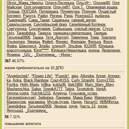
Оksis_Мама_Никиты
,
Олеся-Лесенька
,
Ольг@~
,
Ольчик80
,
Оля
Майская
,
Оля однавполе
,
Оля-ля87
,
Оля.Т.
,
Оранжевая кошка
,
Плюша
,
ПОГОДА
,
Потеряшка
,
Почемучка
,
Птенчик
,
Пушистый
Бегемот
,
Радуга
,
Рафи
,
Регина
,
Рина
,
Розочка13
,
рыбачка
,
Рыжинка85
,
Сама_Такая
,
Сашенька
,
свежий_ветер
,
Севильсончик
,
Сентябрьский бриз
,
Серебряный Котёнок
,
Снегурочка
,
Снусмумрик
,
Софьюшка
,
спелый персик
,
Стуся
,
сЫч
,
Танюффка
,
Танюха
,
танюшка-симпатюшка
,
Таняша
,
Татьянка0906
,
Ташка
,
Тетя_Доктор)
,
Тимилена
,
Тома
,
Траляля
,
Ульяночка
,
Умница
,
ФейкА
,
Феникс
,
Феррари
,
Филька
,
Филя
,
Фифа
,
Шмелюся
,
Элейн
,
эличк@
,
Эльфик
,
ЮJIИЯ
,
Юлишна-
красотулишна
,
Юля*****
,
Юляшка-Неваляшка
,
юнона
,
Яковленок
,
Ясмина
,
_GG_
,
_Екатерина_
,
~Инна~
367
46.57%
мазня приблизительно на 10 ДПО
*Angelochek*
,
*Flower Life*
,
*Pupsik*
,
alex
,
Allondra
,
Annet
,
Anngor-
ka
,
Arika
,
Black Rainbow
,
CrazyKISS
,
Curly Straight
,
Esmy2701
,
Fishka
,
Holly Marie
,
Iri$ka
,
kukla36
,
lilek1984
,
Mary_Mary_Mary
,
Masherochka
,
Salea
,
SnegkA777
,
Tatira
,
Tsvetoknk
,
VentA
,
Verona.yugra
,
Yulchik1211
,
Алинуш
,
Гульнара_успех
,
Евгения(джусик)
,
Зефирка
,
Лакрима
,
Мама Вики
,
Мариночка))
,
Маринулик
,
махавира
,
Мусик-пузик
,
Надик
,
НаталU
,
НИМФетка
,
Танюффка
,
Татьянка0906
,
Умница
,
хрум
,
Часть 13
,
энгри
,
Януська1
,
_Екатерина_
56
7.11%
повышение аппетита