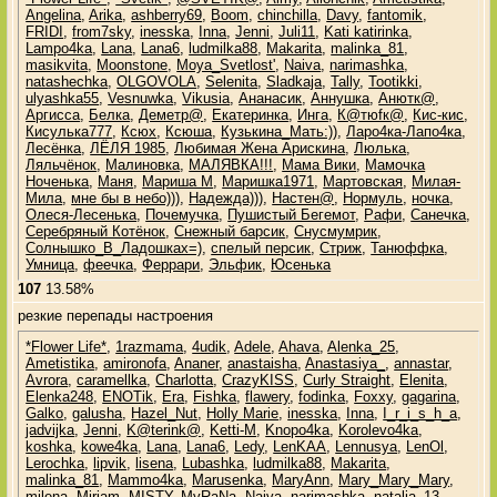
Angelina
,
Arika
,
ashberry69
,
Boom
,
chinchilla
,
Davy
,
fantomik
,
FRIDI
,
from7sky
,
inesska
,
Inna
,
Jenni
,
Juli11
,
Kati katirinka
,
Lampo4ka
,
Lana
,
Lana6
,
ludmilka88
,
Makarita
,
malinka_81
,
masikvita
,
Moonstone
,
Moya_Svetlost'
,
Naiva
,
narimashka
,
natashechka
,
OLGOVOLA
,
Selenita
,
Sladkaja
,
Tally
,
Tootikki
,
ulyashka55
,
Vesnuwka
,
Vikusia
,
Ананасик
,
Аннушка
,
Анютк@
,
Аргисса
,
Белка
,
Деметр@
,
Екатеринка
,
Инга
,
К@тюfк@
,
Кис-кис
,
Кисулька777
,
Ксюх
,
Ксюша
,
Кузькина_Мать:))
,
Ларо4ка-Лапо4ка
,
Лесёнка
,
ЛЁЛЯ 1985
,
Любимая Жена Арискина
,
Люлька
,
Ляльчёнок
,
Малиновка
,
МАЛЯВКА!!!
,
Мама Вики
,
Мамочка
Ноченька
,
Маня
,
Мариша М
,
Маришка1971
,
Мартовская
,
Милая-
Мила
,
мне бы в небо)))
,
Надежда)))
,
Настен@
,
Нормуль
,
ночка
,
Олеся-Лесенька
,
Почемучка
,
Пушистый Бегемот
,
Рафи
,
Санечка
,
Серебряный Котёнок
,
Снежный барсик
,
Снусмумрик
,
Солнышко_В_Ладошках=)
,
спелый персик
,
Стриж
,
Танюффка
,
Умница
,
феечка
,
Феррари
,
Эльфик
,
Юсенька
107
13.58%
резкие перепады настроения
*Flower Life*
,
1razmama
,
4udik
,
Adele
,
Ahava
,
Alenka_25
,
Ametistika
,
amironofa
,
Ananer
,
anastaisha
,
Anastasiya_
,
annastar
,
Avrora
,
caramellka
,
Charlotta
,
CrazyKISS
,
Curly Straight
,
Elenita
,
Elenka248
,
ENOTik
,
Era
,
Fishka
,
flawery
,
fodinka
,
Foxxy
,
gagarina
,
Galko
,
galusha
,
Hazel_Nut
,
Holly Marie
,
inesska
,
Inna
,
I_r_i_s_h_a
,
jadvijka
,
Jenni
,
K@terink@
,
Ketti-M
,
Knopo4ka
,
Korolevo4ka
,
koshka
,
kowe4ka
,
Lana
,
Lana6
,
Ledy
,
LenKAA
,
Lennusya
,
LenOl
,
Lerochka
,
lipvik
,
lisena
,
Lubashka
,
ludmilka88
,
Makarita
,
malinka_81
,
Mammo4ka
,
Marusenka
,
MaryAnn
,
Mary_Mary_Mary
,
milena
,
Miriam
,
MISTY
,
MyRaNa
,
Naiva
,
narimashka
,
natalia_13
,