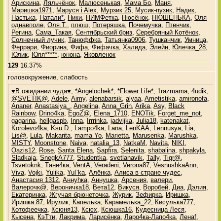
Арискина
,
Ляльчёнок
,
Малюсенькая
,
Мама Бо
,
Маня
,
Маришка1971
,
Маруся i Alex
,
Мурзик 25
,
Мусик-пузик
,
Надик
,
Настька
,
Натали*
,
Ники
,
НИМФетка
,
Нюсёнок
,
НЮШЕНЬКА
,
Оля
однавполе
,
Оля.Т.
,
плюш
,
Потеряшка
,
Почемучка
,
Птенчик
,
Регина
,
Сама_Такая
,
Сентябрьский бриз
,
Серебряный Котёнок
,
Солнечный лучик
,
Танюффка
,
Татьянка0906
,
Тушканчик
,
Умница
,
Феррари
,
Фиорина
,
Фифа
,
Фифачка
,
Халида
,
Элейн
,
Юлечка_28
,
Юлик
,
Юля*****
,
юнона
,
Яковленок
129
16.37%
головокружение, слабость
♥В ожидании чуда♥
,
*Angelochek*
,
*Flower Life*
,
1razmama
,
4udik
,
@SVETIK@
,
Adele
,
Aimy
,
alenabarsik
,
alyaa
,
Ametistika
,
amironofa
,
Ananer
,
Anastasiya_
,
Angelina
,
Anna_Grin
,
Arika
,
Asy
,
Black
Rainbow
,
Drino4ka
,
EgoZ@
,
Elena_1710
,
ENOTik
,
Forget_me_not
,
gagarina
,
hellgaspb
,
Inna
,
Irrrinka
,
jadvijka
,
Julia18
,
katenakat
,
Korolevo4ka
,
Ksu.D.
,
Lampo4ka
,
Lana
,
LenKAA
,
Lennusya
,
Lia
,
Lis@
,
Lula
,
Makarita
,
mama Yo
,
Marietta
,
Marusenka
,
Marushka
,
MISTY
,
Moonstone
,
Naiva
,
natalia_13
,
NatkaM
,
Navita
,
NIKI
,
Oazis12
,
Rose
,
Santa Elena
,
Sapfira
,
Selenita
,
shabalina
,
shpakyla
,
Sladkaja
,
SnegkA777
,
Studentka
,
svetlanavik
,
Tally
,
Tigr@
,
Tsvetoknk
,
Tане4ка
,
VentA
,
Veradeni
,
Verona87
,
VesnushkaAnn
,
Viva
,
Vojki
,
Yulika
,
Yul`ka
,
Алёнка
,
Алиса в стране чудес
,
Анастасия 1312
,
Аннуhка
,
Аннушка
,
Арсения
,
валери
,
Валерочк@
,
Вероничка18
,
Вета12
,
Викуся
,
Воробей
,
Диа
,
Дэлия
,
Екатеринка
,
Жгучая брюнеточка
,
Журик
,
Зефирка
,
Иришка
,
Иришка 87
,
Ирулик
,
Капелька
,
Карамелька_22
,
Кисулька777
,
Котофеечка
,
Ксюня13
,
Ксюх
,
Ксюшка16
,
Кудесница Леся
,
Кысена
,
КэТти
,
Лакрима
,
Ларисёнка
,
Ларо4ка-Лапо4ка
,
Ленаf
,