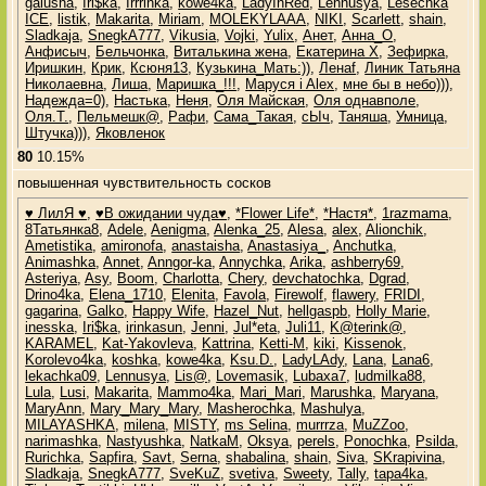
galusha
,
Iri$ka
,
Irrrinka
,
kowe4ka
,
LadyInRed
,
Lennusya
,
Lesechka
ICE
,
listik
,
Makarita
,
Miriam
,
MOLEKYLAAA
,
NIKI
,
Scarlett
,
shain
,
Sladkaja
,
SnegkA777
,
Vikusia
,
Vojki
,
Yulix
,
Анет
,
Анна_О
,
Анфисыч
,
Бельчонка
,
Виталькина жена
,
Екатерина Х
,
Зефирка
,
Иришкин
,
Крик
,
Ксюня13
,
Кузькина_Мать:))
,
Ленаf
,
Линик Татьяна
Николаевна
,
Лиша
,
Маришка_!!!
,
Маруся i Alex
,
мне бы в небо)))
,
Надежда=0)
,
Настька
,
Неня
,
Оля Майская
,
Оля однавполе
,
Оля.Т.
,
Пельмешк@
,
Рафи
,
Сама_Такая
,
сЫч
,
Таняша
,
Умница
,
Штучка)))
,
Яковленок
80
10.15%
повышенная чувствительность сосков
♥ ЛилЯ ♥
,
♥В ожидании чуда♥
,
*Flower Life*
,
*Настя*
,
1razmama
,
8Татьянка8
,
Adele
,
Aenigma
,
Alenka_25
,
Alesa
,
alex
,
Alionchik
,
Ametistika
,
amironofa
,
anastaisha
,
Anastasiya_
,
Anchutka
,
Animashka
,
Annet
,
Anngor-ka
,
Annychka
,
Arika
,
ashberry69
,
Asteriya
,
Asy
,
Boom
,
Charlotta
,
Chery
,
devchatochka
,
Dgrad
,
Drino4ka
,
Elena_1710
,
Elenita
,
Favola
,
Firewolf
,
flawery
,
FRIDI
,
gagarina
,
Galko
,
Happy Wife
,
Hazel_Nut
,
hellgaspb
,
Holly Marie
,
inesska
,
Iri$ka
,
irinkasun
,
Jenni
,
Jul*eta
,
Juli11
,
K@terink@
,
KARAMEL
,
Kat-Yakovleva
,
Kattrina
,
Ketti-M
,
kiki
,
Kissenok
,
Korolevo4ka
,
koshka
,
kowe4ka
,
Ksu.D.
,
LadyLAdy
,
Lana
,
Lana6
,
lekachka09
,
Lennusya
,
Lis@
,
Lovemasik
,
Lubaxa7
,
ludmilka88
,
Lula
,
Lusi
,
Makarita
,
Mammo4ka
,
Mari_Mari
,
Marushka
,
Maryana
,
MaryAnn
,
Mary_Mary_Mary
,
Masherochka
,
Mashulya
,
MILAYASHKA
,
milena
,
MISTY
,
ms Selina
,
murrrza
,
MuZZoo
,
narimashka
,
Nastyushka
,
NatkaM
,
Oksya
,
perels
,
Ponochka
,
Psilda
,
Rurichka
,
Sapfira
,
Savt
,
Serna
,
shabalina
,
shain
,
Siva
,
SKrapivina
,
Sladkaja
,
SnegkA777
,
SveKuZ
,
svetiva
,
Sweety
,
Tally
,
tapa4ka
,