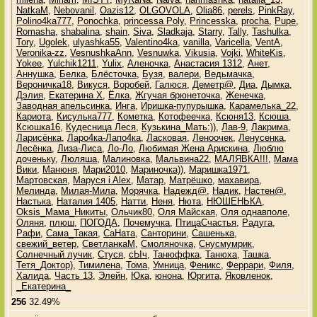
NatkaM
,
Nebovanil
,
Oazis12
,
OLGOVOLA
,
Olia86
,
perels
,
PinkRay
,
Polino4ka777
,
Ponochka
,
princessa Poly
,
Princesska
,
procha
,
Pupe
,
Romasha
,
shabalina
,
shain
,
Siva
,
Sladkaja
,
Starry
,
Tally
,
Tashulka
,
Tory
,
Ugolek
,
ulyashka55
,
Valentino4ka
,
vanilla
,
Varicella
,
VentA
,
Veronika-zz
,
VesnushkaAnn
,
Vesnuwka
,
Vikusia
,
Vojki
,
WhiteKis
,
Yokee
,
Yulchik1211
,
Yulix
,
Аленочка
,
Анастасия 1312
,
Анет
,
Аннушка
,
Белка
,
Блёсточка
,
Бузя
,
валери
,
Ведьмачка
,
Вероничка18
,
Викуся
,
Воробей
,
Галюся
,
Деметр@
,
Диа
,
Дымка
,
Дэлия
,
Екатерина Х
,
Ёлка
,
Жгучая брюнеточка
,
Женечка
,
Заводная апельсинка
,
Инга
,
Иришка-пупурышка
,
Карамелька_22
,
Кариота
,
Кисулька777
,
Кометка
,
Котофеечка
,
Ксюня13
,
Ксюша
,
Ксюшка16
,
Кудесница Леся
,
Кузькина_Мать:))
,
Лав-9
,
Лакрима
,
Ларисёнка
,
Ларо4ка-Лапо4ка
,
Ласковая
,
Леноочек
,
Ленусенка
,
Лесёнка
,
Лиза-Лиса
,
Ло-Ло
,
Любимая Жена Арискина
,
Люблю
доченьку
,
Люляша
,
Малиновка
,
Мальвина22
,
МАЛЯВКА!!!
,
Мама
Вики
,
Манюня
,
Мари2010
,
Мариночка))
,
Маришка1971
,
Мартовская
,
Маруся i Alex
,
Матар
,
Матрёшко
,
махавира
,
Мелинда
,
Милая-Мила
,
Морячка
,
Надежд@
,
Надик
,
Настен@
,
Настька
,
Наталия 1405
,
Натти
,
Неня
,
Нюта
,
НЮШЕНЬКА
,
Оksis_Мама_Никиты
,
Ольчик80
,
Оля Майская
,
Оля однавполе
,
Оляня
,
плюш
,
ПОГОДА
,
Почемучка
,
ПтицаСчастья
,
Радуга
,
Рафи
,
Сама_Такая
,
СаНата
,
Санторини
,
Сашенька
,
свежий_ветер
,
СветланкаМ
,
Смоляночка
,
Снусмумрик
,
Солнечный лучик
,
Стуся
,
сЫч
,
Танюффка
,
Танюха
,
Ташка
,
Тетя_Доктор)
,
Тимилена
,
Тома
,
Умница
,
Феникс
,
Феррари
,
Филя
,
Халида
,
Часть 13
,
Элейн
,
Юка
,
юнона
,
Юргита
,
Яковленок
,
_Екатерина_
256
32.49%