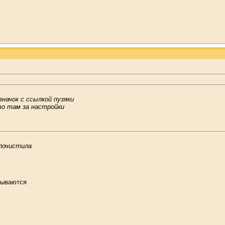
значок с ссылкой пузяки
о там за настройки
 почистила
рываются