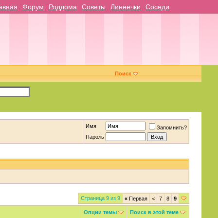
авная
Форум
Роддома
Советы
Линеечки
Соседи
Поиск
Имя
Запомнить?
Пароль
Страница 9 из 9
«
Первая
<
7
8
9
Опции темы
Поиск в этой теме