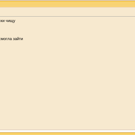
ски чищу
смогла зайти