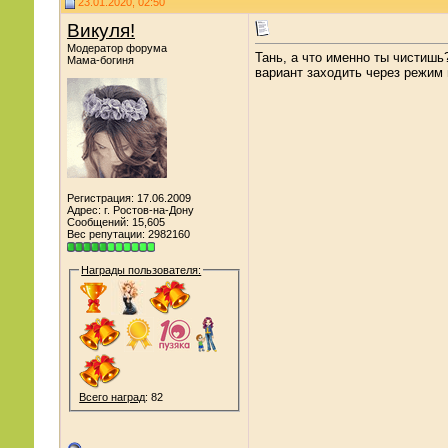
23.01.2020, 02:50
Викуля!
Модератор форума
Тань, а что именно ты чистишь
Мама-богиня
вариант заходить через режим 
Регистрация: 17.06.2009
Адрес: г. Ростов-на-Дону
Сообщений: 15,605
Вес репутации:
2982160
Награды пользователя:
Всего наград
: 82