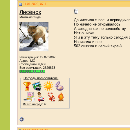
21.01.2020, 07:41
Лисёнок
Мама-легенда
Да чистила я все, и периодиче
Но ничего не открывалось
А сегодня как по волшебству
Нет ошибки
Я и в эту тему только сегодня 
Написала и все
502 ошибка и белый экран)
Регистрация: 19.07.2007
Адрес: МО
Сообщений: 6,666
Вес репутации:
2626873
Награды пользователя:
Всего наград
: 48