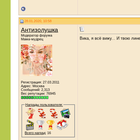
28.01.2020, 10:58
Антизолушка
Модератор форума
Вика, я всё вижу... И твою лин
Мама-мудрец
Регистрация: 27.03.2011
Адрес: Москва
Сообщений: 2,313
Вес репутации:
76945
Награды пользователя:
Всего наград
: 16