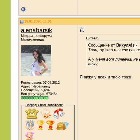
28.01.2020, 11:01
alenabarsik
Модератор форума
Цитата:
Мама-легенда
Сообщение от
Викуля!
Тань, ну это ты как раз и
А у меня вот линеечки не 
вижу.
Я вижу у всех и твою тоже
Регистрация: 07.09.2012
Адрес: Череповец
Сообщений: 5,694
Вес репутации:
673434
Награды пользователя: