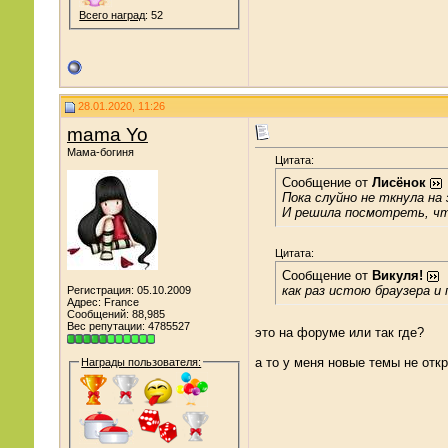
Всего наград
: 52
28.01.2020, 11:26
mama Yo
Мама-богиня
Цитата:
Сообщение от
Лисёнок
Пока слуйно не ткнула на 
И решила посмотреть, чт
Цитата:
Сообщение от
Викуля!
как раз истою браузера и
Регистрация: 05.10.2009
Адрес: France
Сообщений: 88,985
Вес репутации:
4785527
это на форуме или так где?
а то у меня новые темы не отк
Награды пользователя: