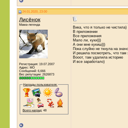
24.01.2020, 23:00
Лисёнок
Мама-легенда
Вика, что я только не чистила)
В приложении
Все приложения
Мало ли, куки)))
А они мне кукиш)))
Пока слуйно не ткнула на знач
И решила посмотреть, что там 
Вооот, там удалила историю
И все заработало)
Регистрация: 19.07.2007
Адрес: МО
Сообщений: 6,666
Вес репутации:
2626873
Награды пользователя:
Всего наград
: 48