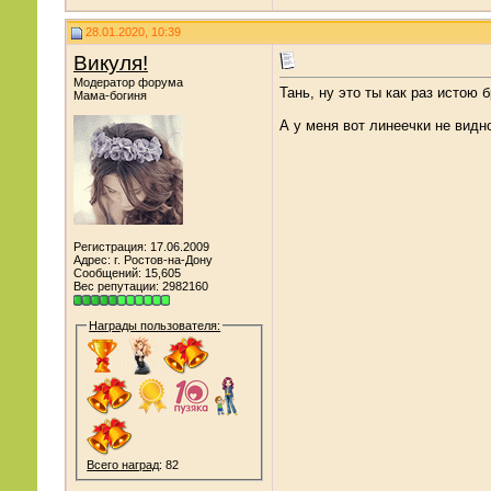
28.01.2020, 10:39
Викуля!
Модератор форума
Тань, ну это ты как раз истою б
Мама-богиня
А у меня вот линеечки не видно
Регистрация: 17.06.2009
Адрес: г. Ростов-на-Дону
Сообщений: 15,605
Вес репутации:
2982160
Награды пользователя:
Всего наград
: 82