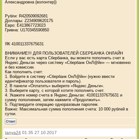
Александровна (волонтер))
Рубли: R420509092681
Доллары: Z234909620175
Евро: E413867723023
Гривна: U170345590850
ЯК 410011337675631
ВНИМАНИЕ!!! ДЛЯ ПОЛЬЗОВАТЕЛЕЙ СБЕРБАНКА ОНЛАЙН
Если у вас есть карта Сбербанка, вы можете пополнить счет в
Яндекс.Деньгах через систему «Сбербанк ОнЛ@йн» — мгновенно
и без комиссии.
Как пополнить счет:
1. Войдите в систему «Сбербанк ОнЛ@йн» (нужно ввести
идентификатор пользователя и пароль).
2. В панели «Оплатить» выберите «Яндекс.Деньги».
3. Выберите карту, с которой хотите пополнить счет.
4. Укажите номер счета в Яндекс.Деньгах: 410011337675631 и
сумму пополнения, затем нажмите «Продолжить».
5. Подтвердите операцию одноразовым паролем.
Важно: Максимальная сумма пополнения счета: 10 000 рублей в
сутки.
Ответ
tanya24
01:35 27.10.2017