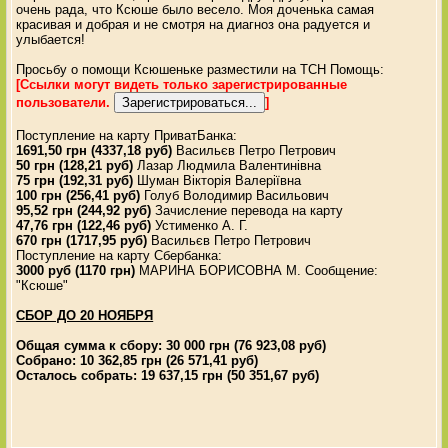
очень рада, что Ксюше было весело. Моя доченька самая
красивая и добрая и не смотря на диагноз она радуется и
улыбается!
Просьбу о помощи Ксюшеньке разместили на ТСН Помощь:
[Ссылки могут видеть только зарегистрированные
пользователи.
]
Поступление на карту ПриватБанка:
1691,50 грн (4337,18 руб)
Васильєв Петро Петрович
50 грн (128,21 руб)
Лазар Людмила Валентинівна
75 грн (192,31 руб)
Шуман Вікторія Валеріївна
100 грн (256,41 руб)
Голуб Володимир Васильович
95,52 грн (244,92 руб)
Зачисление перевода на карту
47,76 грн (122,46 руб)
Устименко А. Г.
670 грн (1717,95 руб)
Васильєв Петро Петрович
Поступление на карту Сбербанка:
3000 руб (1170 грн)
МАРИНА БОРИСОВНА М. Сообщение:
"Ксюше"
СБОР ДО 20 НОЯБРЯ
Общая сумма к сбору: 30 000 грн (76 923,08 руб)
Собрано: 10 362,85 грн (26 571,41 руб)
Осталось собрать: 19 637,15 грн (50 351,67 руб)