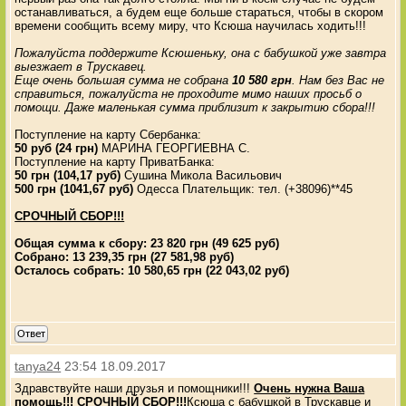
останавливаться, а будем еще больше стараться, чтобы в скором
времени сообщить всему миру, что Ксюша научилась ходить!!!
Пожалуйста поддержите Ксюшеньку, она с бабушкой уже завтра
выезжает в Трускавец.
Еще очень большая сумма не собрана
10 580 грн
. Нам без Вас не
справиться, пожалуйста не проходите мимо наших просьб о
помощи. Даже маленькая сумма приблизит к закрытию сбора!!!
Поступление на карту Сбербанка:
50 руб (24 грн)
МАРИНА ГЕОРГИЕВНА С.
Поступление на карту ПриватБанка:
50 грн (104,17 руб)
Сушина Микола Васильович
500 грн (1041,67 руб)
Одесса Плательщик: тел. (+38096)**45
СРОЧНЫЙ СБОР!!!
Общая сумма к сбору: 23 820 грн (49 625 руб)
Собрано: 13 239,35 грн (27 581,98 руб)
Осталось собрать: 10 580,65 грн (22 043,02 руб)
Ответ
tanya24
23:54 18.09.2017
Здравствуйте наши друзья и помощники!!!
Очень нужна Ваша
помощь!!! СРОЧНЫЙ СБОР!!!
Ксюша с бабушкой в Трускавце и