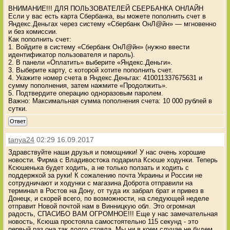
ВНИМАНИЕ!!! ДЛЯ ПОЛЬЗОВАТЕЛЕЙ СБЕРБАНКА ОНЛАЙН
Если у вас есть карта Сбербанка, вы можете пополнить счет в
Яндекс.Деньгах через систему «Сбербанк ОнЛ@йн» — мгновенно
и без комиссии.
Как пополнить счет:
1. Войдите в систему «Сбербанк ОнЛ@йн» (нужно ввести
идентификатор пользователя и пароль).
2. В панели «Оплатить» выберите «Яндекс.Деньги».
3. Выберите карту, с которой хотите пополнить счет.
4. Укажите номер счета в Яндекс.Деньгах: 410011337675631 и
сумму пополнения, затем нажмите «Продолжить».
5. Подтвердите операцию одноразовым паролем.
Важно: Максимальная сумма пополнения счета: 10 000 рублей в
сутки.
Ответ
tanya24
02:29 16.09.2017
Здравствуйте наши друзья и помощники! У нас очень хорошие
новости. Фирма с Владивостока подарила Ксюше ходунки. Теперь
Ксюшенька будет ходить, а не только ползать и ходить с
поддержкой за руки! К сожалению почта Украины и России не
сотрудничают и ходунки с магазина Доброта отправили на
терминал в Ростов на Дону, от туда их забрал брат и привез в
Донецк, и скорей всего, по возможности, на следующей неделе
отправит Новой почтой нам в Винницкую обл. Это огромная
радость, СПАСИБО ВАМ ОГРОМНОЕ!!! Еще у нас замечательная
новость, Ксюша простояла самостоятельно 115 секунд - это
первый раз она так долго стояла. Мы ни в коем случае не будем