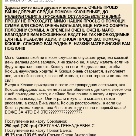
Здравствуйте наши друзья и помощники. ОЧЕНЬ ПРОШУ
ВАШИ ДОБРЫЕ СЕРДЦА ПОМОЧЬ КСЮШЕНЬКЕ,
ДО
РЕАБИЛИТАЦИИ В ТРУСКАВЦЕ ОСТАЛОСЬ ВСЕГО 6 ДНЕЙ
.
ПРОШУ НЕ ПРОХОДИТЕ МИМО НАШИХ ПРОСЬБ О ПОМОЩИ,
СУММА ДЛЯ СБОРА ОЧЕНЬ БОЛЬШАЯ, ЕЩЕ НУЖНО СОБРАТЬ
ПОЛОВИНУ СУММЫ, А ВРЕМЕНИ ОЧЕНЬ ОЧЕНЬ МАЛО.
БЛАГОДАРЯ ВАМ КСЮШЕНЬКА ЕЗДИТ НА ТАК НЕОБХОДИМЫЕ
ДЛЯ НЕЕ РЕАБИЛИТАЦИИ, И СНОВА ПРОШУ ВАС ПОМОЧЬ
КСЮШЕ. СПАСИБО ВАМ РОДНЫЕ, НИЗКИЙ МАТЕРИНСКИЙ ВАМ
ПОКЛОН!!!
Мы с Ксюшенькой ни в коем случае не опускаем руки, мы каждый
день делаем дома зарядку, я не жалею ее, я буду жалеть если не
буду стараться поднять Ксюшу на ноги. Я сделаю все, чтобы
Ксюша научилась ходить! А Ксюша очень старается, выполняет
все, что я ей говорю, я знаю ей тяжело, но она терпит и не жалеет
сил!
Вчера к Ксюше приходила в гости ее троюродная сестричка, как
Ксюша обрадовалась, ей не хватает общения с детками, летом она
к ней приходила часто, а сейчас Вика пошла в школу и приходит
только на выходных. Они играли в куклы, в магазин, потом
рисовали, а когда Вика ушла, Ксюша расстроилась, а если бы
Ксюша умела ходить, она бы в этом году пошла в первый класс!
БОЖЕ ЗА ЧТО ЕЙ ЭТО????????????????
Поступление на карту Сбербанка:
250 руб (120 грн)
СВЕТЛАНА ГЕННАДЬЕВНА С.
Поступление на карту ПриватБанка:
49,75 грн (103,65 руб)
Сосько Олена Анатоліївна