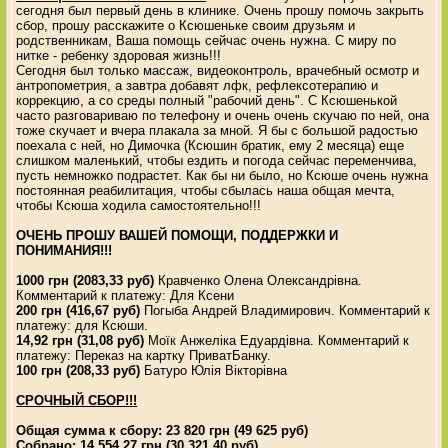
сегодня был первый день в клинике. Очень прошу помочь закрыть
сбор, прошу расскажите о Ксюшеньке своим друзьям и
родственникам, Ваша помощь сейчас очень нужна. С миру по
нитке - ребенку здоровая жизнь!!!
Сегодня был только массаж, видеоконтроль, врачебный осмотр и
антропометрия, а завтра добавят лфк, рефлексотерапию и
коррекцию, а со среды полный "рабочий день". С Ксюшенькой
часто разговариваю по телефону и очень очень скучаю по ней, она
тоже скучает и вчера плакала за мной. Я бы с большой радостью
поехала с ней, но Димочка (Ксюшин братик, ему 2 месяца) еще
слишком маленький, чтобы ездить и погода сейчас переменчива,
пусть немножко подрастет. Как бы ни было, но Ксюше очень нужна
постоянная реабилитация, чтобы сбылась наша общая мечта,
чтобы Ксюша ходила самостоятельно!!!
ОЧЕНЬ ПРОШУ ВАШЕЙ ПОМОЩИ, ПОДДЕРЖКИ И
ПОНИМАНИЯ!!!
1000 грн (2083,33 руб)
Кравченко Олена Олександрівна.
Комментарий к платежу: Для Ксени
200 грн (416,67 руб)
Погыба Андрей Владимирович. Комментарий к
платежу: для Ксюши.
14,92 грн (31,08 руб)
Моїк Анжеліка Едуардівна. Комментарий к
платежу: Переказ на картку ПриватБанку.
100 грн (208,33 руб)
Батуро Юлія Вікторівна
СРОЧНЫЙ СБОР!!!
Общая сумма к сбору: 23 820 грн (49 625 руб)
Собрано: 14 554,27 грн (30 321,40 руб)