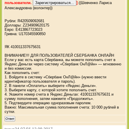
пользователи.
]
((Шевченко Лариса
Александровна (волонтер))
Рубли: R420509092681
Доллары: Z234909620175
Евро: E413867723023
Гривна: U170345590850
ЯК 410011337675631
ВНИМАНИЕ!!! ДЛЯ ПОЛЬЗОВАТЕЛЕЙ СБЕРБАНКА ОНЛАЙН
Если у вас есть карта Сбербанка, вы можете пополнить счет в
Яндекс.Деньгах через систему «Сбербанк ОнЛ@йн» — мгновенно
и без комиссии.
Как пополнить счет:
1. Войдите в систему «Сбербанк ОнЛ@йн» (нужно ввести
идентификатор пользователя и пароль).
2. В панели «Оплатить» выберите «Яндекс.Деньги».
3. Выберите карту, с которой хотите пополнить счет.
4. Укажите номер счета в Яндекс.Деньгах: 410011337675631 и
сумму пополнения, затем нажмите «Продолжить».
5. Подтвердите операцию одноразовым паролем.
Важно: Максимальная сумма пополнения счета: 10 000 рублей в
сутки.
Ответ
tanya24
07:56 12.09.2017