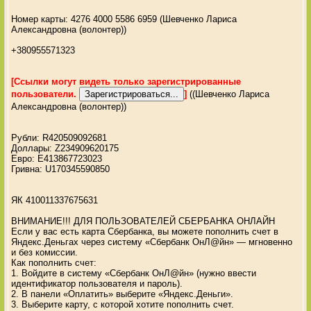
Номер карты: 4276 4000 5586 6959 (Шевченко Лариса
Александровна (волонтер))
+380955571323
[Ссылки могут видеть только зарегистрированные
пользователи.
]
((Шевченко Лариса
Александровна (волонтер))
Рубли: R420509092681
Доллары: Z234909620175
Евро: E413867723023
Гривна: U170345590850
ЯК 410011337675631
ВНИМАНИЕ!!! ДЛЯ ПОЛЬЗОВАТЕЛЕЙ СБЕРБАНКА ОНЛАЙН
Если у вас есть карта Сбербанка, вы можете пополнить счет в
Яндекс.Деньгах через систему «Сбербанк ОнЛ@йн» — мгновенно
и без комиссии.
Как пополнить счет:
1. Войдите в систему «Сбербанк ОнЛ@йн» (нужно ввести
идентификатор пользователя и пароль).
2. В панели «Оплатить» выберите «Яндекс.Деньги».
3. Выберите карту, с которой хотите пополнить счет.