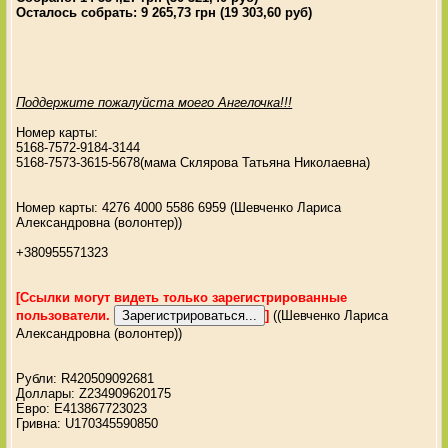
Осталось собрать: 9 265,73 грн (19 303,60 руб)
Поддержите пожалуйста моего Ангелочка!!!
Номер карты:
5168-7572-9184-3144
5168-7573-3615-5678(мама Склярова Татьяна Николаевна)
Номер карты: 4276 4000 5586 6959 (Шевченко Лариса
Александровна (волонтер))
+380955571323
[Ссылки могут видеть только зарегистрированные
пользователи.
]
((Шевченко Лариса
Александровна (волонтер))
Рубли: R420509092681
Доллары: Z234909620175
Евро: E413867723023
Гривна: U170345590850