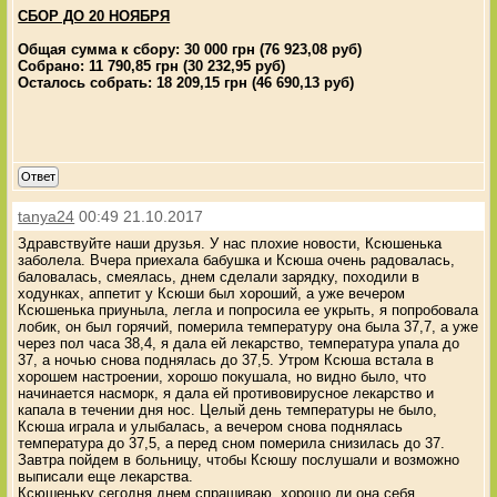
СБОР ДО 20 НОЯБРЯ
Общая сумма к сбору: 30 000 грн (76 923,08 руб)
Собрано: 11 790,85 грн (30 232,95 руб)
Осталось собрать: 18 209,15 грн (46 690,13 руб)
Ответ
tanya24
00:49 21.10.2017
Здравствуйте наши друзья. У нас плохие новости, Ксюшенька
заболела. Вчера приехала бабушка и Ксюша очень радовалась,
баловалась, смеялась, днем сделали зарядку, походили в
ходунках, аппетит у Ксюши был хороший, а уже вечером
Ксюшенька приуныла, легла и попросила ее укрыть, я попробовала
лобик, он был горячий, померила температуру она была 37,7, а уже
через пол часа 38,4, я дала ей лекарство, температура упала до
37, а ночью снова поднялась до 37,5. Утром Ксюша встала в
хорошем настроении, хорошо покушала, но видно было, что
начинается насморк, я дала ей противовирусное лекарство и
капала в течении дня нос. Целый день температуры не было,
Ксюша играла и улыбалась, а вечером снова поднялась
температура до 37,5, а перед сном померила снизилась до 37.
Завтра пойдем в больницу, чтобы Ксюшу послушали и возможно
выписали еще лекарства.
Ксюшеньку сегодня днем спрашиваю, хорошо ли она себя