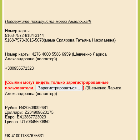
Поддержите пожалуйста моего Ангелочка!!!
Номер карты:
5168-7572-9184-3144
5168-7573-3615-5678(мама Склярова Татьяна Николаевна)
Номер карты: 4276 4000 5586 6959 (Шевченко Лариса
Александровна (волонтер))
+380955571323
[Ссылки могут видеть только зарегистрированные
пользователи.
]
((Шевченко Лариса
Александровна (волонтер))
Рубли: R420509092681
Доллары: Z234909620175
Евро: E413867723023
Гривна: U170345590850
ЯК 410011337675631