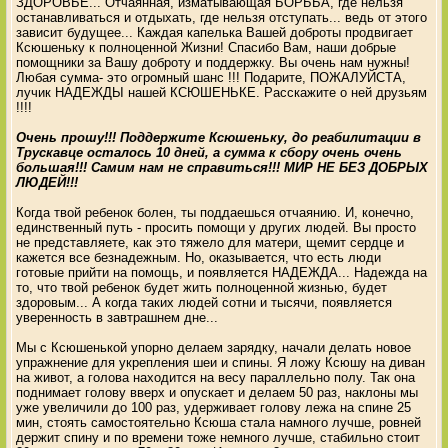
ЗДОРОВЬЕ... Отчаянная, изматывающая БОРЬБА, где нельзя
останавливаться и отдыхать, где нельзя отступать... ведь от этого
зависит будущее... Каждая капелька Вашей доброты продвигает
Ксюшеньку к полноценной Жизни! Спасибо Вам, наши добрые
помощники за Вашу доброту и поддержку. Вы очень нам нужны!
Любая сумма- это огромный шанс !!! Подарите, ПОЖАЛУЙСТА,
лучик НАДЕЖДЫ нашей КСЮШЕНЬКЕ. Расскажите о ней друзьям
!!!!
Очень прошу!!! Поддержите Ксюшеньку, до реабилитации в
Трускавце осталось 10 дней, а сумма к сбору очень очень
большая!!! Самим нам не справиться!!! МИР НЕ БЕЗ ДОБРЫХ
ЛЮДЕЙ!!!
Когда твой ребенок болен, ты поддаешься отчаянию. И, конечно,
единственный путь - просить помощи у других людей. Вы просто
не представляете, как это тяжело для матери, щемит сердце и
кажется все безнадежным. Но, оказывается, что есть люди
готовые прийти на помощь, и появляется НАДЕЖДА... Надежда на
то, что твой ребенок будет жить полноценной жизнью, будет
здоровым... А когда таких людей сотни и тысячи, появляется
уверенность в завтрашнем дне...
Мы с Ксюшенькой упорно делаем зарядку, начали делать новое
упражнение для укрепления шеи и спины. Я ложу Ксюшу на диван
на живот, а голова находится на весу параллельно полу. Так она
поднимает голову вверх и опускает и делаем 50 раз, наклоны мы
уже увеличили до 100 раз, удерживает голову лежа на спине 25
мин, стоять самостоятельно Ксюша стала намного лучше, ровней
держит спину и по времени тоже немного лучше, стабильно стоит