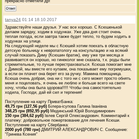
прекрасно отметили др!
Ответ
tanya24
01:14 18.10.2017
Здравствуйте наши друзья. У нас все хорошо. С Ксюшенькой
делаем зарядку, ходим в ходунках. Уже два дня стоит очень
теплая погода, если завтра также будет тепло, то будем ходить в
ходунках на улице.
На следующей неделе мы с Ксюшей хотим поехать в областную
детскую больницу к невропатологу на консультацию и на всякий
случай показать Диму (Ксюшин братик), ему уже три месяца и
развивается он хорошо, но гинеколог мне сказала, т.к. роды были
стремительные, то лучше перестраховаться. Ксюша помогает мне
с Димкой, мы вместе его купаем, она показывает ему погремушки,
а если он плачет она берет его за ручку. Мамина помощница.
Ксюша очень добрая, она ни с того ни с сего может просто обнять
меня и поцеловать, я очень ее люблю и больше всего на свете
хочу, чтобы она была здорова!!!!! Чтобы она самостоятельно
ходила, Господи, дай ей сил и терпения!
Поступление на карту ПриватБанка:
49,75 грн (127,56 руб)
Білера-ісупова Галина Іванівна
348,25 грн (892,95 руб)
Мединський Юрій Володимирович
150 грн (384,62 руб)
Івлев Сергій Олександрович. Комментарий к
платежу: добровольное пожертвование для лечения Ксюши.
Поступление на карту Сбербанка:
2000 руб (780 грн)
ДМИТРИЙ АЛЕКСАНДРОВИЧ С. Сообщение:
"Гринева Ксения"