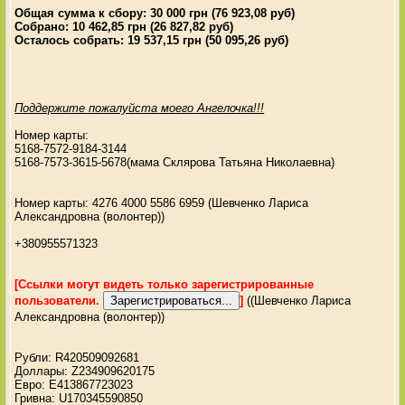
Общая сумма к сбору: 30 000 грн (76 923,08 руб)
Собрано: 10 462,85 грн (26 827,82 руб)
Осталось собрать: 19 537,15 грн (50 095,26 руб)
Поддержите пожалуйста моего Ангелочка!!!
Номер карты:
5168-7572-9184-3144
5168-7573-3615-5678(мама Склярова Татьяна Николаевна)
Номер карты: 4276 4000 5586 6959 (Шевченко Лариса
Александровна (волонтер))
+380955571323
[Ссылки могут видеть только зарегистрированные
пользователи.
]
((Шевченко Лариса
Александровна (волонтер))
Рубли: R420509092681
Доллары: Z234909620175
Евро: E413867723023
Гривна: U170345590850