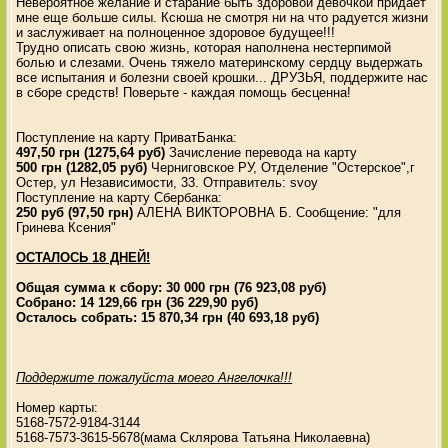
Невероятное желание и старание быть здоровой девочкой придаёт
мне еще больше силы. Ксюша не смотря ни на что радуется жизни
и заслуживает на полноценное здоровое будущее!!!
Трудно описать свою жизнь, которая наполнена нестерпимой
болью и слезами. Очень тяжело материнскому сердцу выдержать
все испытания и болезни своей крошки... ДРУЗЬЯ, поддержите нас
в сборе средств! Поверьте - каждая помощь бесценна!
Поступление на карту ПриватБанка:
497,50 грн (1275,64 руб)
Зачисление перевода на карту
500 грн (1282,05 руб)
Черниговское РУ, Отделение "Остерское",г
Остер, ул Независимости, 33. Отправитель: svoy
Поступление на карту Сбербанка:
250 руб (97,50 грн)
АЛЕНА ВИКТОРОВНА Б. Сообщение: "для
Гринева Ксения"
ОСТАЛОСЬ 18 ДНЕЙ!
Общая сумма к сбору: 30 000 грн (76 923,08 руб)
Собрано: 14 129,66 грн (36 229,90 руб)
Осталось собрать: 15 870,34 грн (40 693,18 руб)
Поддержите пожалуйста моего Ангелочка!!!
Номер карты:
5168-7572-9184-3144
5168-7573-3615-5678(мама Склярова Татьяна Николаевна)