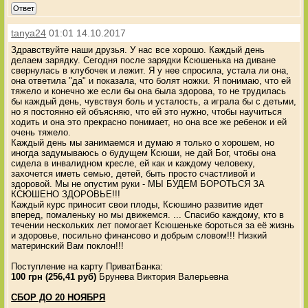
Ответ
tanya24
01:01 14.10.2017
Здравствуйте наши друзья. У нас все хорошо. Каждый день
делаем зарядку. Сегодня после зарядки Ксюшенька на диване
свернулась в клубочек и лежит. Я у нее спросила, устала ли она,
она ответила "да" и показала, что болят ножки. Я понимаю, что ей
тяжело и конечно же если бы она была здорова, то не трудилась
бы каждый день, чувствуя боль и усталость, а играла бы с детьми,
но я постоянно ей объясняю, что ей это нужно, чтобы научиться
ходить и она это прекрасно понимает, но она все же ребенок и ей
очень тяжело.
Каждый день мы занимаемся и думаю я только о хорошем, но
иногда задумываюсь о будущем Ксюши, не дай Бог, чтобы она
сидела в инвалидном кресле, ей как и каждому человеку,
захочется иметь семью, детей, быть просто счастливой и
здоровой. Мы не опустим руки - МЫ БУДЕМ БОРОТЬСЯ ЗА
КСЮШЕНО ЗДОРОВЬЕ!!!
Каждый курс приносит свои плоды, Ксюшино развитие идет
вперед, помаленьку но мы движемся. ... Спасибо каждому, кто в
течении нескольких лет помогает Ксюшеньке бороться за её жизнь
и здоровье, посильно финансово и добрым словом!!! Низкий
материнский Вам поклон!!!
Поступление на карту ПриватБанка:
100 грн (256,41 руб)
Брунева Виктория Валерьевна
СБОР ДО 20 НОЯБРЯ