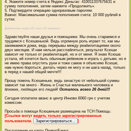
4. Укажите номер счета в Яндекс.Деньгах: 410011337675631 и
сумму пополнения, затем нажмите «Продолжить».
5. Подтвердите операцию одноразовым паролем.
Важно: Максимальная сумма пополнения счета: 10 000 рублей в
сутки.
Добавлено через 23 часа 33 минуты
Здравствуйте наши друзья и помощники. Мы очень стараемся и
трудимся с Ксюшенькой. Ведь огромную роль играет то, как мы
занимаемся дома, ведь перерывы между реабилитациями около
двух месяцев. И нам нельзя расслабляться, результат Ксюши
зависит не только от реабилитаций, но и от меня. Я знаю Ксюша
устала, ей хочется быть обычным ребенком и играть с детьми, но я
не имею права опустить руки и тоже самое я объясняю Ксюше,
нам нужно бороться, делать через не могу и ни шага назад, только
в перед к нашей общей мечте!!!
Прошу помочь Ксюшеньке, ведь зачастую от небольшой суммы
зависит так много - Жизнь и Счастье маленького человека и
близких, любящих его людей!
Осталось всего 26 дней!!!
Сегодня оплатили аванс в центр Инново 6060 грн с учетом
комиссии.
Просьба о помощи Ксюшеньке размещена на ТСН Помощь:
[Ссылки могут видеть только зарегистрированные
пользователи.
]
Поступление на карту ПриватБанка: