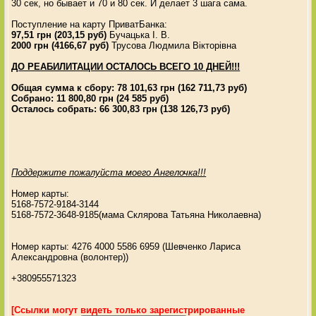
30 сек, но бывает и 70 и 80 сек. И делает 3 шага сама.
Поступление на карту ПриватБанка:
97,51 грн (203,15 руб)
Бучацька І. В.
2000 грн (4166,67 руб)
Трусова Людмила Вікторівна
ДО РЕАБИЛИТАЦИИ ОСТАЛОСЬ ВСЕГО 10 ДНЕЙ!!!
Общая сумма к сбору: 78 101,63 грн (162 711,73 руб)
Собрано: 11 800,80 грн (24 585 руб)
Осталось собрать: 66 300,83 грн (138 126,73 руб)
Поддержите пожалуйста моего Ангелочка!!!
Номер карты:
5168-7572-9184-3144
5168-7572-3648-9185(мама Склярова Татьяна Николаевна)
Номер карты: 4276 4000 5586 6959 (Шевченко Лариса
Александровна (волонтер))
+380955571323
[Ссылки могут видеть только зарегистрированные