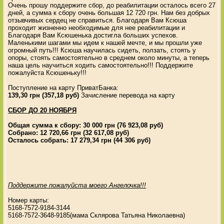
Очень прошу поддержите сбор, до реабилитации осталось всего 27
дней, а сумма к сбору очень большая 12 720 грн. Нам без добрых
отзывчивых сердец не справиться. Благодаря Вам Ксюша
проходит жизненно необходимые для нее реабилитации и
Благодаря Вам Ксюшенька достигла больших успехов.
Маленькими шагами мы идем к нашей мечте, и мы прошли уже
огромный путь!!! Ксюша научилась сидеть, ползать, стоять у
опоры, стоять самостоятельно в среднем около минуты, а теперь
наша цель научиться ходить самостоятельно!!! Поддержите
пожалуйста Ксюшеньку!!!
Поступление на карту ПриватБанка:
139,30 грн (357,18 руб)
Зачисление перевода на карту
СБОР ДО 20 НОЯБРЯ
Общая сумма к сбору: 30 000 грн (76 923,08 руб)
Собрано: 12 720,66 грн (32 617,08 руб)
Осталось собрать: 17 279,34 грн (44 306 руб)
Поддержите пожалуйста моего Ангелочка!!!
Номер карты:
5168-7572-9184-3144
5168-7572-3648-9185(мама Склярова Татьяна Николаевна)