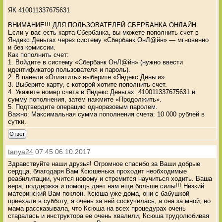
ЯК 410011337675631
ВНИМАНИЕ!!! ДЛЯ ПОЛЬЗОВАТЕЛЕЙ СБЕРБАНКА ОНЛАЙН
Если у вас есть карта Сбербанка, вы можете пополнить счет в
Яндекс.Деньгах через систему «Сбербанк ОнЛ@йн» — мгновенно
и без комиссии.
Как пополнить счет:
1. Войдите в систему «Сбербанк ОнЛ@йн» (нужно ввести
идентификатор пользователя и пароль).
2. В панели «Оплатить» выберите «Яндекс.Деньги».
3. Выберите карту, с которой хотите пополнить счет.
4. Укажите номер счета в Яндекс.Деньгах: 410011337675631 и
сумму пополнения, затем нажмите «Продолжить».
5. Подтвердите операцию одноразовым паролем.
Важно: Максимальная сумма пополнения счета: 10 000 рублей в
сутки.
Ответ
tanya24
07:45 06.10.2017
Здравствуйте наши друзья! Огромное спасибо за Ваши добрые
сердца, благодаря Вам Ксюшенька проходит необходимые
реабилитации, учится новому и стремится научиться ходить. Ваша
вера, поддержка и помощь дает нам еще больше силы!!! Низкий
материнский Вам поклон. Ксюша уже дома, они с бабушкой
приехали в субботу, я очень за ней соскучилась, а она за мной, но
мама рассказывала, что Ксюша на всех процедурах очень
старалась и инструктора ее очень хвалили, Ксюша трудолюбивая