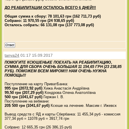
ДО РЕАБИЛИТАЦИИ ОСТАЛОСЬ ВСЕГО 6 ДНЕЙ!!!
Общая сумма к сбору: 78 101,63 грн (162 711,73 руб)
Собрано: 11 970,55 грн (24 938,65 руб)
Осталось собрать: 66 131,08 грн (137 773,08 руб)
Ответ
tanya24
01:17 15.09.2017
ПОМОГИТЕ КСЮШЕНЬКЕ ПОЕХАТЬ НА РЕАБИЛИТАЦИЮ,
СУММА ДЛЯ СБОРА ОЧЕНЬ БОЛЬШАЯ 11 154,65 ГРН (23 238,85
РУБ). ПОМОЖЕМ ВСЕМ МИРОМ!!! НАМ ОЧЕНЬ НУЖНА
ПОМОЩЬ!!!
Поступление на карту ПриватБанка:
995 грн (2072,92 руб)
Хижа Анастасія Андріївна
99,50 грн (207,29 руб)
Кондрова Олена Анатоліївна
500 грн (1041,67 руб)
Гержан І. В.
Поступление на вебмани:
20$ 500 грн (1041,67 руб)
Ксюше на лечение. Максим г. Ижевск
Вывод средств с ЯД и карты Сбербанка: 11 455,34 руб - комиссия
377,34 руб = 11078 руб = 3917,74 грн
Собрано: 12 665,35 грн (26 386,15 руб)