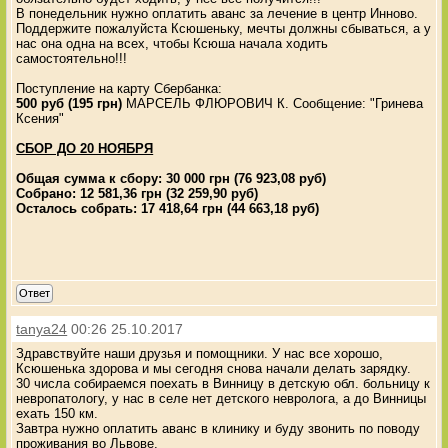
В понедельник нужно оплатить аванс за лечение в центр Инново.
Поддержите пожалуйста Ксюшеньку, мечты должны сбываться, а у
нас она одна на всех, чтобы Ксюша начала ходить
самостоятельно!!!
Поступление на карту Сбербанка:
500 руб (195 грн)
МАРСЕЛЬ ФЛЮРОВИЧ К. Сообщение: "Гринева
Ксения"
СБОР ДО 20 НОЯБРЯ
Общая сумма к сбору: 30 000 грн (76 923,08 руб)
Собрано: 12 581,36 грн (32 259,90 руб)
Осталось собрать: 17 418,64 грн (44 663,18 руб)
Ответ
tanya24
00:26 25.10.2017
Здравствуйте наши друзья и помощники. У нас все хорошо,
Ксюшенька здорова и мы сегодня снова начали делать зарядку.
30 числа собираемся поехать в Винницу в детскую обл. больницу к
невропатологу, у нас в селе нет детского невролога, а до Винницы
ехать 150 км.
Завтра нужно оплатить аванс в клинику и буду звонить по поводу
проживания во Львове.