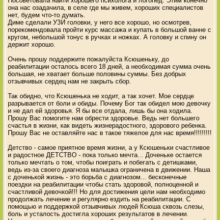
Посоветовала найти хорошего психолога и логопед. Этим конечно
она нас озадачила, в селе где мы живем, хороших специалистов
нет, будем что-то думать.
Диме сделали УЗИ головки, у него все хорошо, но осмотрев,
порекомендовала пройти курс массажа и купать в большой ванне с
кругом, небольшой тонус в ручках и ножках. А головку и спину он
держит хорошо.
Очень прошу поддержите пожалуйста Ксюшеньку, до
реабилитации осталось всего 18 дней, а необходимая сумма очень
большая, не хватает больше половины суммы. Без добрых
отзывчивых сердец нам не закрыть сбор.
Так обидно, что Ксюшенька не ходит, а так хочет. Мое сердце
разрывается от боли и обиды. Почему Бог так обидел мою девочку
и не дал ей здоровья. Я бы все отдала, лишь бы она ходила.
Прошу Вас помогите нам обрести здоровье. Ведь нет большего
счастья в жизни, как видеть жизнерадостного, здорового ребенка.
Прошу Вас не оставляйте нас в такое тяжелое для нас время!!!!!!!!!
Детство - самое приятное время жизни, а у Ксюшеньки счастливое
и радостное ДЕТСТВО - пока только мечта... Доченьке остается
только мечтать о том, чтобы поиграть и побегать с детишками,
ведь из-за своего диагноза малышка ограничена в движении. Наша
с доченькой жизнь - это борьба с диагнозом... бесконечные
поездки на реабилитации чтобы стать здоровой, полноценной и
счастливой девочкой!!! Но для достижения цели нам необходимо
продолжать лечение и регулярно ездить на реабилитации. С
помощью и поддержкой отзывчивых людей Ксюша сквозь слезы,
боль и усталость достигла хороших результатов в лечении.