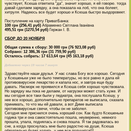
чувствует, Ксюша ответила "да", значит хорошо, я ей говорю. тогда
давай сделаем зарядку, а она показала на лоб, что она болеет,
хитруля. Надеюсь все будет хорошо и Ксюша быстро выздоровеет.
Поступление на карту ПриватБанка:
100 грн (256,41 руб)
Абраменко Світлана Іванівна
495,51 грн (1270,54 руб)
Гержан І. В.
СБОР ДО 20 НОЯБРЯ
Общая сумма к сбору: 30 000 грн (76 923,08 руб)
Собрано: 12 386,36 грн (31 759,90 руб)
Осталось собрать: 17 613,64 грн (45 163,18 руб)
Добавлено через 19 часов 7 минут
Здравствуйте наши друзья. У нас слава Богу все хорошо. Сегодня
у Ксюшеньки уже не было температуры, но все равно я дала ей
противовирусное лекарство и капала нос, и завтра еще буду
давать. Насморк не проявился и Ксюша себя хорошо чувствовала.
Но зарядку мы пока не делаем, от нагрузки может стать хуже. И
мы сегодня все таки были у педиатра, она послушала Ксюшу, у
нее все хорошо, дополнительно препаратов не выписала, сказала
принимать, то что мы ей давали, а вот Диме выписала
противовирусные свечи, чтобы он не заболел.
Сегодня мне приснился очень хороший сон. Как будто Ксюшеньке
годика три и она самостоятельно пошла, неуверенно, немного
прошла, упала, поднялась и снова пошла. Я так радовалась во
сне, а когда проснулась мне было радостно на душе, Ксюша
обязательно будет ходить, у нее все получится!!!