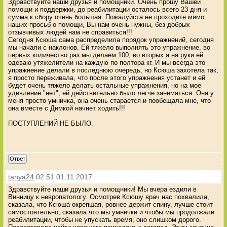
Здравствуйте наши друзья и помощники. Очень прошу Вашей
помощи и поддержки, до реабилитации осталось всего 23 дня и
сумма к сбору очень большая. Пожалуйста не проходите мимо
наших просьб о помощи, Вы нам очень нужны, без добрых
отзывчивых людей нам не справиться!!!
Сегодня Ксюша сама распределила порядок упражнений, сегодня
мы начали с наклонов. Ей тяжело выполнять это упражнение, во
первых количество раз мы делаем 100, во вторых я на руки ей
одеваю утяжелители на каждую по полтора кг. И мы всегда это
упражнение делали в последнюю очередь, но Ксюша захотела так,
я просто переживала, что после этого упражнения устанет и ей
будет очень тяжело делать остальные упражнения, но на мое
удивление "нет", ей действительно было легче заниматься. Она у
меня просто умничка, она очень старается и пообещала мне, что
она вместе с Димкой начнет ходить!!!
ПОСТУПЛЕНИЙ НЕ БЫЛО.
Ответ
tanya24
02:51 01.11.2017
Здравствуйте наши друзья и помощники! Мы вчера ездили в
Винницу к невропатологу. Осмотрев Ксюшу врач нас похвалила,
сказала, что Ксюша окрепшая, ровнее держит спину, лучше стоит
самостоятельно, сказала что мы умнички и чтобы мы продолжали
реабилитации, чтобы не упускать время, оно слишком дорого.