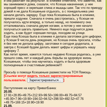
и она работает на результат. В клинике отметили, что заметно, как
мы занимаемся дома, сказали, что Ксюша накаченная, у нее
хороший пресс и окрепшая спина и мышцы шеи. Так что по приезду
домой я не дала Ксюшеньке отдыхать, а с понедельника уже
начали делать зарядку. Еще пока Ксюшенька была в клинике,
пришли ходунки. Сначала я очень расстроилась, у Ксюши не
получалось идти вперед, а только назад, но понемногу она
отталкивалась сначала двумя ногами, а потом у нее начало
получаться шагать правильно. Немного еще подучится дома
ходить, а как будет хорошая погода, походим на улице.
Еще пока Ксюша была в клинике я делала заготовки для цифорки,
у Ксюши 9 числа день рождения, но Ксюша очень просила, чтобы
я без нее не делала цифру, заготовки я сегодня доделала, а
завтра с Ксюшей будем делать макет цифры и украшать нашу
цифорку 7.
Как летит время, кажется только недавно Ксюша родилась, а уже
прошло семь лет и каждый день борьбы за здоровую жизнь
Ксюшеньки, чтобы она научилась ходить и была здоровым
полноценным и счастливым ребенком!!!
Просьбу о помощи Ксюшеньке разместили на ТСН Помощь:
[Ссылки могут видеть только зарегистрированные
пользователи.
]
Поступление на карту ПриватБанка:
20.09.
17.91+28.85+49.75+212.93+99.50+199.00+49.75+84.57
+45.00+7.96+19.90+194.02+94.52+298.50+492.52+47.76
+49.75+169.15+18.90+19.90
21.09.