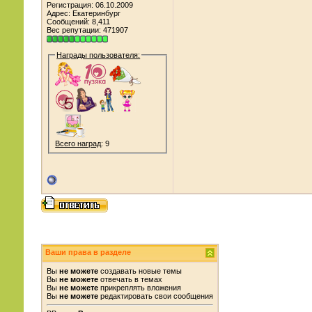
Регистрация: 06.10.2009
Адрес: Екатеринбург
Сообщений: 8,411
Вес репутации:
471907
Награды пользователя:
Всего наград
: 9
Ваши права в разделе
Вы
не можете
создавать новые темы
Вы
не можете
отвечать в темах
Вы
не можете
прикреплять вложения
Вы
не можете
редактировать свои сообщения