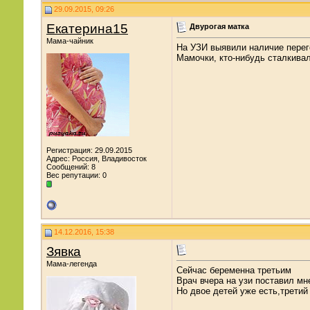
29.09.2015, 09:26
Екатерина15
Двурогая матка
Мама-чайник
На УЗИ выявили наличие перегор
Мамочки, кто-нибудь сталкива
Регистрация: 29.09.2015
Адрес: Россия, Владивосток
Сообщений: 8
Вес репутации:
0
14.12.2016, 15:38
Зявка
Мама-легенда
Сейчас беременна третьим
Врач вчера на узи поставил м
Но двое детей уже есть,третий