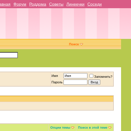
авная
Форум
Роддома
Советы
Линеечки
Соседи
Поиск
Имя
Запомнить?
Пароль
Опции темы
Поиск в этой теме