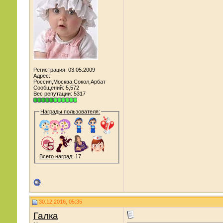
Регистрация: 03.05.2009
Адрес:
Россия,Москва,Сокол,Арбат
Сообщений: 5,572
Вес репутации:
5317
Награды пользователя:
Всего наград
: 17
30.12.2016, 05:35
Галка