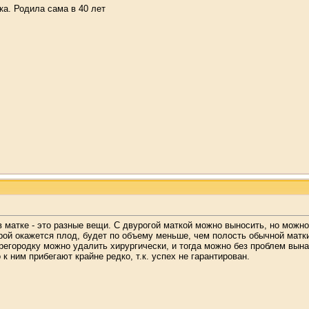
ка. Родила сама в 40 лет
в матке - это разные вещи. С двурогой маткой можно выносить, но можно
орой окажется плод, будет по объему меньше, чем полость обычной мат
ерегородку можно удалить хирургически, и тогда можно без проблем вын
к ним прибегают крайне редко, т.к. успех не гарантирован.