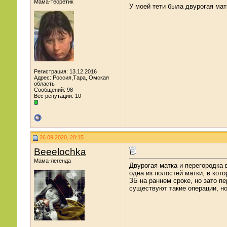
Мама-теоретик
У моей тети была двурогая мат
Регистрация: 13.12.2016
Адрес: Россия,Тара, Омская
область
Сообщений: 98
Вес репутации:
10
26.09.2020, 20:15
Beeelochka
Мама-легенда
Двурогая матка и перегородка 
одна из полостей матки, в кот
ЗБ на раннем сроке, но зато п
существуют такие операции, но 