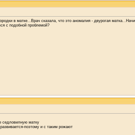
одки в матке...Врач сказала, что это аномалия - двурогая матка...Начи
лся с подобной проблемой?
не седловилную матку
 развивается-поэтому и с таким рожают