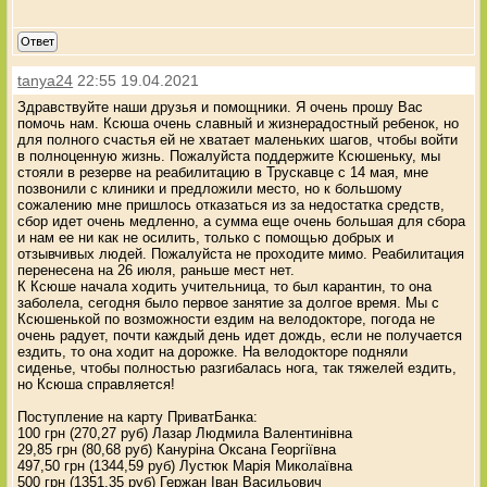
Ответ
tanya24
22:55 19.04.2021
Здравствуйте наши друзья и помощники. Я очень прошу Вас
помочь нам. Ксюша очень славный и жизнерадостный ребенок, но
для полного счастья ей не хватает маленьких шагов, чтобы войти
в полноценную жизнь. Пожалуйста поддержите Ксюшеньку, мы
стояли в резерве на реабилитацию в Трускавце с 14 мая, мне
позвонили с клиники и предложили место, но к большому
сожалению мне пришлось отказаться из за недостатка средств,
сбор идет очень медленно, а сумма еще очень большая для сбора
и нам ее ни как не осилить, только с помощью добрых и
отзывчивых людей. Пожалуйста не проходите мимо. Реабилитация
перенесена на 26 июля, раньше мест нет.
К Ксюше начала ходить учительница, то был карантин, то она
заболела, сегодня было первое занятие за долгое время. Мы с
Ксюшенькой по возможности ездим на велодокторе, погода не
очень радует, почти каждый день идет дождь, если не получается
ездить, то она ходит на дорожке. На велодокторе подняли
сиденье, чтобы полностью разгибалась нога, так тяжелей ездить,
но Ксюша справляется!
Поступление на карту ПриватБанка:
100 грн (270,27 руб) Лазар Людмила Валентинівна
29,85 грн (80,68 руб) Кануріна Оксана Георгіївна
497,50 грн (1344,59 руб) Лустюк Марія Миколаївна
500 грн (1351,35 руб) Гержан Іван Васильович