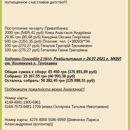
полноценное счастливое детство!!!
Поступление на карту ПриватБанка:
2000 грн (5405,41 руб) Хижа Анастасія Андріївна
29,85 грн (80,68 руб) Кануріна Оксана Георгіївна
500 грн (1351,35 руб) Платник: тел. (+38093)**34
100 грн (270,27 руб) Гепалов Григорій Трохимович
100 грн (270,27 руб) Гепалова Ганна Григорівна
Ходунки Crocodile 2 (б/у). Реабилитация с 26.07.2021 г. МКВЛ
им. Козявкина г. Трускавец
Общая сумма к сбору: 65 450 грн (176 891,89 руб)
Собрано: 15 167,55 грн (40 993,38 руб)
Осталось собрать: 50 282,45 грн (135 898,51 руб)
Поддержите пожалуйста моего Ангелочка!!!
Номер карты:
4149-4991-1900-6961
5168-7573-9481-1709 (мама Склярова Татьяна Николаевна)
Номер карты: 4276 4000 5586 6959 (Шевченко Лариса
Александровна (волонтер))