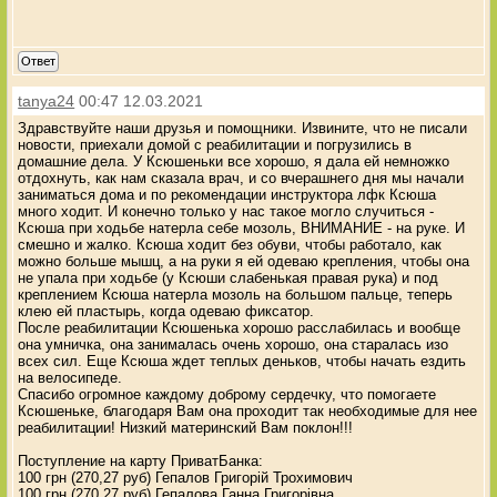
Ответ
tanya24
00:47 12.03.2021
Здравствуйте наши друзья и помощники. Извините, что не писали
новости, приехали домой с реабилитации и погрузились в
домашние дела. У Ксюшеньки все хорошо, я дала ей немножко
отдохнуть, как нам сказала врач, и со вчерашнего дня мы начали
заниматься дома и по рекомендации инструктора лфк Ксюша
много ходит. И конечно только у нас такое могло случиться -
Ксюша при ходьбе натерла себе мозоль, ВНИМАНИЕ - на руке. И
смешно и жалко. Ксюша ходит без обуви, чтобы работало, как
можно больше мышц, а на руки я ей одеваю крепления, чтобы она
не упала при ходьбе (у Ксюши слабенькая правая рука) и под
креплением Ксюша натерла мозоль на большом пальце, теперь
клею ей пластырь, когда одеваю фиксатор.
После реабилитации Ксюшенька хорошо расслабилась и вообще
она умничка, она занималась очень хорошо, она старалась изо
всех сил. Еще Ксюша ждет теплых деньков, чтобы начать ездить
на велосипеде.
Спасибо огромное каждому доброму сердечку, что помогаете
Ксюшеньке, благодаря Вам она проходит так необходимые для нее
реабилитации! Низкий материнский Вам поклон!!!
Поступление на карту ПриватБанка:
100 грн (270,27 руб) Гепалов Григорій Трохимович
100 грн (270,27 руб) Гепалова Ганна Григорівна