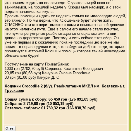
что начнем ездить на велосипеде. С учительницей пока не
занимаемся, на прошлой неделе у Ксюши был насморк, а с этой
недели начались каникулы.
Просить помощи и ждать ее надеясь только на милосердие людей,
это тяжело. Но мы верим, что Ксюшеньке будет легче жить.
СПАСИБО тем кто верит вместе с нами и помогает нашей девочке
на этом нелегком пути. Ещё в самом его начале стало понятно,
что нужны регулярные реабилитации со специалистами, а они
довольно дорогостоящие. Поэтому и есть сейчас этот сбор. Он
уже не первый и к сожалению пока не последний ,но все же мы
верим - в неравнодушие и то, что найдутся добрые люди, которые
проникнутся историей Ксюши и помощь которая так ей необходима
обязательно будет!
Поступление на карту ПриватБанка:
1000 грн (2702,70 руб) Садовець Костянтин Леонідович
29,85 грн (80,68 руб) Кануріна Оксана Георгіївна
30 грн (81,08 руб) Канурін Д. О.
Ходунки Crocodile 2 (б/у). Реабилитация МКВЛ им. Козявкина г.
Трускавец
Общая сумма к сбору: 65 450 грн (176 891,89 руб)
Собрано: 3 719,68 грн (10 053,19 руб)
Осталось собрать: 61 730,32 грн (166 838,70 руб)
Ответ