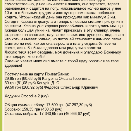
самостоятельно, у нее начинается паника, она теряется, теряет
равновесие и садится на попу. максимальное кол-во шагов у нее
10 и то с большим трудом и инструктор нам сказал побольше
ходить. Чтобы каждый день она проходила как минимум 2 км.
Сегодня Ксюша отдохнула и теперь с новыми силами приступит к
занятиям. Ксюша уже хорошо расслабилась и потянулись мышцы.
Ксюша большая умничка, любит приезжать в эту клинику, очень
старается на занятиях, слушается своих инструкторов, ведь знает
что хоть и бывает больно, но потом ей становится намного легче.
Смотрю на неё, как же она выросла и плачу-отдала бы все на
свете, лишь бы была здорова моя роднулька золотая.
Люблю тебя всем сердцем, моя доченька и благодарю Боженьку
что подарил мне тебя!
Сколько хватит моих сил вместе с тобой буду бороться за твое
здоровье!
Поступление на карту ПриватБанка:
29,85 грн (80,68 руб) Кануріна Оксана Георгіївна
30 грн (81,08 руб) Канурін Д. О.
99,50 грн (268,92 руб) Федотов Олександр Юрійович
Ходунки Crocodile 2 (б/у)
Общая сумма к сбору: 17 500 грн (47 297,30 руб)
Собрано: 159,35 грн (430,68 руб)
Осталось собрать: 17 340,65 грн (46 866,62 руб)