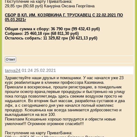
Поступление на карту ПриватБанка:
29,85 грн (80,68 руб) Кануріна Оксана Георгіївна
СБОР В КЛ. ИМ. КОЗЯВКИНА Г. ТРУСКАВЕЦ С 22.02.2021 ПО
05.03.2021г
Общая сумма к сбору: 36 790 грн (99 432,43 руб)
Собрано: 25 460,18 грн (68 811,30 руб)
Осталось собрать: 11 329,82 грн (30 621,13 руб)
Ответ
tanya24
01:24 25.02.2021
Здравствуйте наши друзья и помощники. У нас начался уже 23
курс реабилитации в клиники профессора Казявкина.
Приехали в воскресенье, прошли регистрацию, в понедельник
прошли осмотр врача,первые процедуры и быстренько на улицу
пока погода позволяет,ведь здесь свежим воздухом просто не
надышатся. Во вторник был массаж, разработка суставов и два
лфк, а с сегодняшнего дня уже начался полный комплекс
процедур. Ксюшенька как всегда занимается добросовестно и
выкладывается на все 100.
Пожелаем Ксюшеньке хорошо потрудится и обрести новые
умелочки!!! Огромное огромное спасибо!!!
Поступление на карту ПриватБанка: