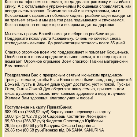
Ксюша на лфк немного плачет, когда делают растяжку и выгибают
спину. А с остальными упражнениями Ксюшенька справляется, как
всегда очень хорошо. Помимо занятий с инструкторами, мы с
Ксюшенькой стараемся побольше ходить. реабилитация находится
на третьем этаже и мы два три раза подымаемся и спускаемся.
Ксюша ездит на велодокторе и вечером ходит на дорожке.
Мы очень просим Вашей помощи в сборе на реабилитацию.
Поддержите пожалуйста Ксюшеньку. Очень не хочется снова
откладывать лечение. До реабилитации осталось всего 35 дней.
Спасибо огромное всем кто поддерживает и помогает Ксюшеньке.
Особенно кто с нами продолжительное время, кто неоднократно
помогает. Огромное огромное Всем спасибо! Низкий материнский
Вам поклон!
Поздравляем Вас с прекрасным святым июньским праздником
Троицы, желаем, чтобы Вы и Ваша семья были всегда под защитой
Божьей, пусть в Вашем доме будет достаток, уют и покой. Пускай
Отец, Сын и Святой Дух оберегают вашу семью, принося в дом
лишь душевное спокойствие, крепкое здоровье и веру в лучшее.
Желаем Вам здоровья, благополучия и любви!
Поступление на карту ПриватБанка:
983,06 грн (2656,92 руб) Зарахування переказу на картку
1000 грн (2702,70 руб) Садовець Костянтин Леонідович
99,50 грн (268,92 руб) Федотов Олександр Юрійович
29,85 грн (80,68 руб) Кануріна Оксана Георгіївна
29,85 грн (80,68 руб)Переказ від OKSANA KANURINA