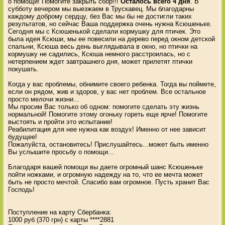
о помощи! Помогите закрыть сбор!!!
Осталось всего 4 дня
. В
субботу вечером мы выезжаем в Трускавец. Мы благодарны
каждому доброму сердцу, без Вас мы бы не достигли таких
результатов, но сейчас Ваша поддержка очень нужна Ксюшеньке.
Сегодня мы с Ксюшенькой сделали кормушку для птичек. Это
была идея Ксюши, мы ее повесили на дерево перед окном детской
спальни, Ксюша весь день выглядывала в окно, но птички на
кормушку не садились, Ксюша немного расстроилась, но с
нетерпением ждет завтрашнего дня, может прилетят птички
покушать.
Когда у вас проблемы, обнимите своего ребенка. Тогда вы поймете,
если он рядом, жив и здоров, у вас нет проблем. Все остальное
просто мелочи жизни...
Мы просим Вас только об одном: помогите сделать эту жизнь
нормальной! Помогите этому огоньку гореть еще ярче! Помогите
выстоять и пройти это испытание!
Реабилитация для нее нужна как воздух! Именно от нее зависит
будущее!
Пожалуйста, остановитесь! Прислушайтесь...может быть именно
Вы услышите просьбу о помощи...
Благодаря вашей помощи вы даете огромный шанс Ксюшеньке
пойти ножками, и огромную надежду на то, что ее мечта может
быть не просто мечтой. Спасибо вам огромное. Пусть хранит Вас
Господь!
Поступление на карту Сбербанка:
1000 руб (370 грн) с карты ****2881