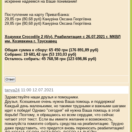
искренне надеемся на Ваше понимание!
Поступление на карту ПриватБанка:
29,85 грн (80,68 руб) Кануріна Оксана Георгіївна
29,85 грн (80,68 руб) Кануріна Оксана Георгіївна
Ходунки Crocodile 2 (б/у). Реабилитация с 26.07.2021 г. МКВЛ
им. Козявкина г. Трускавец
Общая сумма к сбору: 65 450 грн (176 891,89 руб)
Собрано: 19 681,42 грн (53 193,03 руб)
Осталось собрать: 45 768,58 грн (123 698,86 руб)
Ответ
tanya24
11:00 12.07.2021
Здравствуйте наши друзья и помощники.
Друзья, Ксюшеньке очень нужна Ваша помощь и поддержка!
Каждый день маленькими, но такими трудными и важными шагами
идет к победе! Однако "сегодня" ей нужна Ваша помощь в этой
борьбе! Поэтому, я обращаюсь ко всем сердцам, что сейчас
читают этот текст. Если вы имеете желание и возможность,
пожалуйста помогите собрать средства на реабилитацию. Трудно
даже представить, что придется вновь переносить реабилитацию!