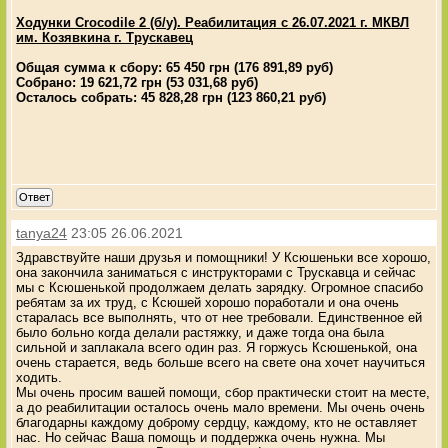
Ходунки Crocodile 2 (б/у). Реабилитация с 26.07.2021 г. МКВЛ
им. Козявкина г. Трускавец
Общая сумма к сбору: 65 450 грн (176 891,89 руб)
Собрано: 19 621,72 грн (53 031,68 руб)
Осталось собрать: 45 828,28 грн (123 860,21 руб)
Ответ
tanya24
23:05 26.06.2021
Здравствуйте наши друзья и помощники! У Ксюшеньки все хорошо,
она закончила заниматься с инструкторами с Трускавца и сейчас
мы с Ксюшенькой продолжаем делать зарядку. Огромное спасибо
ребятам за их труд, с Ксюшей хорошо поработали и она очень
старалась все выполнять, что от нее требовали. Единственное ей
было больно когда делали растяжку, и даже тогда она была
сильной и заплакала всего один раз. Я горжусь Ксюшенькой, она
очень старается, ведь больше всего на свете она хочет научиться
ходить.
Мы очень просим вашей помощи, сбор практически стоит на месте,
а до реабилитации осталось очень мало времени. Мы очень очень
благодарны каждому доброму сердцу, каждому, кто не оставляет
нас. Но сейчас Ваша помощь и поддержка очень нужна. Мы