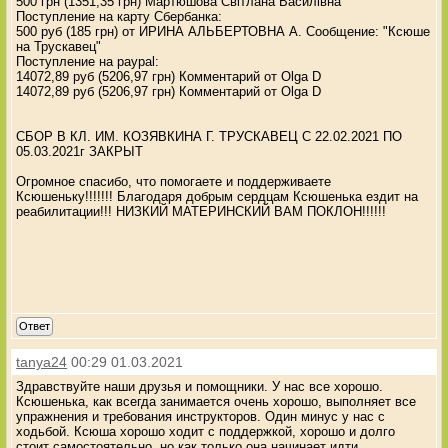
500 грн (1351,35 грн) Мартюшова Світлана Василівна
Поступление на карту Сбербанка:
500 руб (185 грн) от ИРИНА АЛЬБЕРТОВНА А. Сообщение: "Ксюше
на Трускавец"
Поступление на paypal:
14072,89 руб (5206,97 грн) Комментарий от Olga D
14072,89 руб (5206,97 грн) Комментарий от Olga D
СБОР В КЛ. ИМ. КОЗЯВКИНА Г. ТРУСКАВЕЦ С 22.02.2021 ПО
05.03.2021г ЗАКРЫТ
Огромное спасибо, что помогаете и поддерживаете
Ксюшеньку!!!!!!! Благодаря добрым сердцам Ксюшенька ездит на
реабилитации!!! НИЗКИЙ МАТЕРИНСКИЙ ВАМ ПОКЛОН!!!!!!
Ответ
tanya24
00:29 01.03.2021
Здравствуйте наши друзья и помощники. У нас все хорошо.
Ксюшенька, как всегда занимается очень хорошо, выполняет все
упражнения и требования инструкторов. Один минус у нас с
ходьбой. Ксюша хорошо ходит с поддержкой, хорошо и долго
стоит самостоятельно, но как только она начинает идти