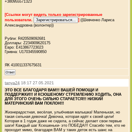
+380955571323
[Ссылки могут видеть только зарегистрированные
пользователи.
]
((Шевченко Лариса
Александровна (волонтер))
Рубли: R420509092681
Доллары: Z234909620175
Евро: E413867723023
Гривна: U170345590850
ЯК 410011337675631
Ответ
tanya24
18:17 27.05.2021
ЭТО ВСЕ БЛАГОДАРЯ ВАМ!!! ВАШЕЙ ПОМОЩИ И
ПОДДЕРЖКИ!!! И КСЮШЕНОМУ СТРЕМЛЕНИЮ ХОДИТЬ, ОНА
ДЛЯ ЭТОГО ОЧЕНЬ СИЛЬНО СТАРАЕТСЯ!!! НИЗКИЙ
МАТЕРИНСКИЙ ВАМ ПОКЛОН!!!
Жизнерадостная, весёлая, улыбчивая малышка! Маленькая, но
такая сильная девочка! Девочка, которая идёт к своей цели!
Которая в 1 годик даже не сидела, а сейчас делает свои первые
шаги! Каждый шаг Ксюшеньки- это ПОБЕДА!!! Спасибо тем, кто не
проходит мимо, благодаря ВАМ у таких деток есть шанс на