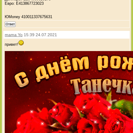
Евро: E413867723023
ЮМоney 410011337675631
Ответ
mama Yo
15:39 24.07.2021
привет!