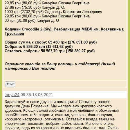
29,85 грн (80,68 руб) Кануріна Оксана Георгіївна
27,86 грн (75,30 руб) Канурін Д. О.
1000 грн (2702,70 руб) Садовець Костянтин Леонідович
29,85 грн (80,68 руб) Кануріна Оксана Георгіївна
30 грн (81,08 руб) Канурін Д. О
Ходунки Crocodile 2 (б/у). Реабилитация МКВЛ им. Козявкина г.
Трускавец
Общая сумма к сбору: 65 450 грн (176 891,89 руб)
Собрано: 6 886,30 грн (18 611,62 руб)
Осталось собрать: 58 563,70 грн (158 280,27 руб)
Огромное спасибо за Вашу помощь и поддержку! Низкий
материнский Вам поклон!
Ответ
tanya24
09:35 18.05.2021
Здравствуйте наши друзья и помощники! Сегодня у нашего
дедушки День Рождения! Мы желаем ему крепкого крепкого
здоровья, Ксюши самый любимый и мой любящий и обожаемый
папа!Желаем тебе радости, счастья, успехов, благополучия,
хорошего настроения, оптимизма. Оставайся всегда таким же
энергичным, веселым, добрым, заботливым. Мы очень очень
скучаем, ведь из за карантина не виделись больше года. Очень