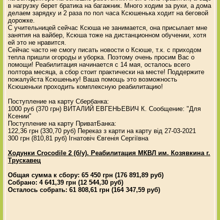
в нагрузку берет братика на багажник. Много ходим за руки, а дома
делаем зарядку и 2 раза по пол часа Ксюшенька ходит на беговой
дорожке.
С учительницей сейчас Ксюша не занимается, она присылает мне
занятия на вайбер, Ксюша тоже на дистанционном обучении, хотя
ей это не нравится.
Сейчас часто не смогу писать новости о Ксюше, т.к. с приходом
тепла пришли огороды и уборка. Поэтому очень просим Вас о
помощи! Реабилитация начинается с 14 мая, осталось всего
полтора месяца, а сбор стоит практически на месте! Поддержите
пожалуйста Ксюшеньку! Ваша помощь это возможность
Ксюшеньки проходить комплексную реабилитацию!
Поступление на карту Сбербанка:
1000 руб (370 грн) ВИТАЛИЙ ЕВГЕНЬЕВИЧ К. Сообщение: "Для
Ксении"
Поступление на карту ПриватБанка:
122,36 грн (330,70 руб) Переказ з карти на карту від 27-03-2021
300 грн (810,81 руб) Ігнатовіч Євгенія Сергіївна
Ходунки Crocodile 2 (б/у). Реабилитация МКВЛ им. Козявкина г.
Трускавец
Общая сумма к сбору: 65 450 грн (176 891,89 руб)
Собрано: 4 641,39 грн (12 544,30 руб)
Осталось собрать: 61 808,61 грн (164 347,59 руб)