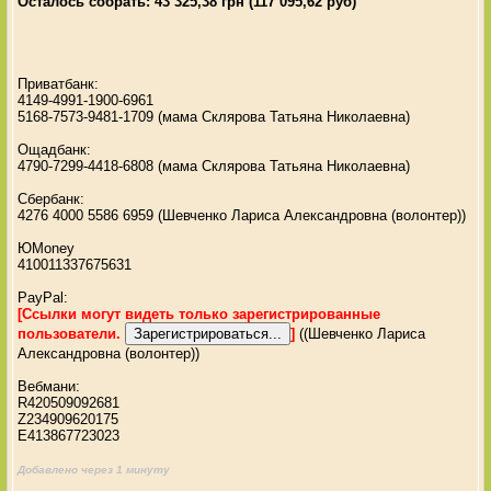
Осталось собрать: 43 325,38 грн (117 095,62 руб)
Приватбанк:
4149-4991-1900-6961
5168-7573-9481-1709 (мама Склярова Татьяна Николаевна)
Ощадбанк:
4790-7299-4418-6808 (мама Склярова Татьяна Николаевна)
Сбербанк:
4276 4000 5586 6959 (Шевченко Лариса Александровна (волонтер))
ЮМоney
410011337675631
PayPal:
[Ссылки могут видеть только зарегистрированные
пользователи.
]
((Шевченко Лариса
Александровна (волонтер))
Вебмани:
R420509092681
Z234909620175
E413867723023
Добавлено через 1 минуту