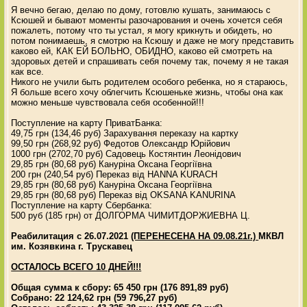
Я вечно бегаю, делаю по дому, готовлю кушать, занимаюсь с
Ксюшей и бывают моменты разочарования и очень хочется себя
пожалеть, потому что ты устал, я могу крикнуть и обидеть, но
потом понимаешь, я смотрю на Ксюшу и даже не могу представить
каково ей, КАК ЕЙ БОЛЬНО, ОБИДНО, каково ей смотреть на
здоровых детей и спрашивать себя почему так, почему я не такая
как все.
Никого не учили быть родителем особого ребенка, но я стараюсь,
Я больше всего хочу облегчить Ксюшеньке жизнь, чтобы она как
можно меньше чувствовала себя особенной!!!
Поступление на карту ПриватБанка:
49,75 грн (134,46 руб) Зарахування переказу на картку
99,50 грн (268,92 руб) Федотов Олександр Юрійович
1000 грн (2702,70 руб) Садовець Костянтин Леонідович
29,85 грн (80,68 руб) Кануріна Оксана Георгіївна
200 грн (240,54 руб) Переказ від HANNA KURACH
29,85 грн (80,68 руб) Кануріна Оксана Георгіївна
29,85 грн (80,68 руб) Переказ від OKSANA KANURINA
Поступление на карту Сбербанка:
500 руб (185 грн) от ДОЛГОРМА ЧИМИТДОРЖИЕВНА Ц.
Реабилитация с 26.07.2021
(ПЕРЕНЕСЕНА НА 09.08.21г.)
МКВЛ
им. Козявкина г. Трускавец
ОСТАЛОСЬ ВСЕГО 10 ДНЕЙ!!!
Общая сумма к сбору: 65 450 грн (176 891,89 руб)
Собрано: 22 124,62 грн (59 796,27 руб)