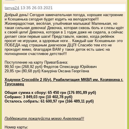
tanya24
13:35 26.03.2021
Добрый день! Сегодня замечательная погода, хорошее настроение
и Ксюшенька сегодня будет ездить на велодокторе!!!
Жизнерадостная, весёлая, улыбчивая малышка! Маленькая, но
такая сильная девочка! Девочка, которая сквозь боль и слезы идёт
к своей цели! Девочка, которая в 1 годик даже не сидела, а сейчас
делает свои первые шаги! Представьте, каково, когда ребёнок
просит не игрушки, а здоровые ноги... Каждый шаг Ксюшеньки- это
ПОБЕДА над страшным диагнозом ДЦП! Спасибо тем кто не
проходит мимо, благодаря ВАМ у таких деток есть шанс на
полноценное счастливое детство!!!
Поступление на карту ПриватБанка:
99,50 грн (268,92 руб) Федотов Олександр Юрійович
29,85 грн (80,68 руб) Кануріна Оксана Георгіївна
Ходунки Crocodile 2 (б/у). Реабилитация МКВЛ им. Козявкина г.
Трускавец
Общая сумма к сбору: 65 450 грн (176 891,89 руб)
Собрано: 3 849,03 грн (10 402,78 руб)
Осталось собрать: 61 600,97 грн (166 489,11 руб)
Поддержите пожалуйста моего Ангелочка!!!
Номер карты: