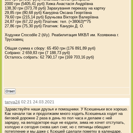
2000 грн (5405,41 руб) Хижа Анастасія Андріївна
138,30 грн (373,78 руб) Зарахування переказу на картку
29,85 грн (80,68 руб) Кануріна Оксана Георгіївна
79,60 грн (215,14 руб) Бруньова Вікторія Валеріївна
24,87 грн (67,22 руб) Платник: тел. (+38063)**75
27,86 грн (75,30 руб) Платник: Канурін Д. О.
Ходунки Crocodile 2 (б/у). Реабилитация МКВЛ им. Козявкина г.
Трускавец
Общая сумма к сбору: 65 450 грн (176 891,89 руб)
Собрано: 2 659,83 грн (7 188,73 руб)
Осталось собрать: 62 790,17 грн (169 703,16 руб)
Ответ
tanya24
02:21 24.03.2021
Здравствуйте наши друзья и помощники. У Ксюшеньки все хорошо.
Как начали так и продолжаем много ходить.Ксюшенька ходит на
беговой дорожке 2 раза в день по пол часа и делаем с ней
зарядку, на велодокторе еще не ездили, зима не хочет отступать,
холодно и сегодня снова шел снег, но с пятницы обещают
потепление и мы даже с Ксюшей сделали пометку в календаре,