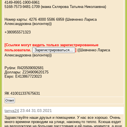
4149-4991-1900-6961
5168-7573-9481-1709 (мама Склярова Татьяна Николаевна)
Номер карты: 4276 4000 5586 6959 (Шевченко Лариса
Александровна (волонтер))
+380955571323
[Ссылки могут видеть только зарегистрированные
пользователи.
]
((Шевченко Лариса
Александровна (волонтер))
Рубли: R420509092681
Доллары: Z234909620175
Евро: E413867723023
ЯК 410011337675631
Ответ
tanya24
23:44 31.03.2021
Здравствуйте наши друзья и помощники. У нас все хорошо. Очень
много времени проводим на улице, наконец-то тепло. Ксюша ездит
на велодокторе на большие расстояния и ей очень нравится, а еще