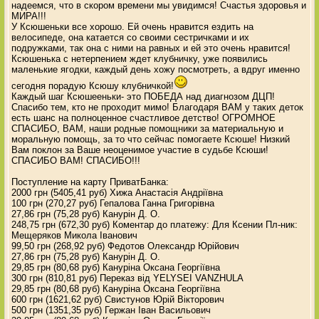
надеемся, что в скором времени мы увидимся! Счастья здоровья и
МИРА!!!
У Ксюшеньки все хорошо. Ей очень нравится ездить на
велосипеде, она катается со своими сестричками и их
подружками, так она с ними на равных и ей это очень нравится!
Ксюшенька с нетерпением ждет клубничку, уже появились
маленькие ягодки, каждый день хожу посмотреть, а вдруг именно
сегодня порадую Ксюшу клубничкой!
Каждый шаг Ксюшееньки- это ПОБЕДА над диагнозом ДЦП!
Спасибо тем, кто не проходит мимо! Благодаря ВАМ у таких деток
есть шанс на полноценное счастливое детство! ОГРОМНОЕ
СПАСИБО, ВАМ, наши родные помощники за материальную и
моральную помощь, за то что сейчас помогаете Ксюше! Низкий
Вам поклон за Ваше неоценимое участие в судьбе Ксюши!
СПАСИБО ВАМ! СПАСИБО!!!
Поступление на карту ПриватБанка:
2000 грн (5405,41 руб) Хижа Анастасія Андріївна
100 грн (270,27 руб) Гепалова Ганна Григорівна
27,86 грн (75,28 руб) Канурін Д. О.
248,75 грн (672,30 руб) Коментар до платежу: Для Ксении Пл-ник:
Мещеряков Микола Iванович
99,50 грн (268,92 руб) Федотов Олександр Юрійович
27,86 грн (75,28 руб) Канурін Д. О.
29,85 грн (80,68 руб) Кануріна Оксана Георгіївна
300 грн (810,81 руб) Переказ від YELYSEI VANZHULA
29,85 грн (80,68 руб) Кануріна Оксана Георгіївна
600 грн (1621,62 руб) Свистунов Юрій Вікторович
500 грн (1351,35 руб) Гержан Іван Васильович