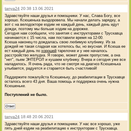
tanya24
20:38 13.06.2021
Здравствуйте наши друзья и помощники. У нас, Слава Богу, все
хорошо. Ксюшенька выздоровела. Мы начали делать зарядку, а
вот с на велодокторе ездим не каждый день, каждый день идут
дожди, поэтому мы больше ходим на дорожке.
Сегодня нам сообщили, что занятия с инструкторами с Трускавца
начинаются с 15 числа, нам поставили время на 12-00.
Ксюша наконец-то дождалась свою любимую клубнику. Из за
дождей не такая сладкая как хотелось бы, но вкусная. И Ксюша ее
ест каждый день по
хорошей
тарелочке и у нее началось
расстройство желудка. Я говорю, может денек пропустим, а она
"нет", пьем ЭНТЕРОЛ и кушаем клубнику. Вчера и сегодня уже все
наладилось. Я очень рада, что не смотря на диагноз Ксюшенька
улыбается, радуется и старается быть счастливой!
Поддержите пожалуйста Ксюшеньку, до реабилитации в Трускавце
осталось всего 43 дня. Ваша помощь и поддержка очень нужна
Ксюшеньке.
Поступлений не было.
Ответ
tanya24
18:48 20.06.2021
Здравствуйте наши друзья и помощники. У нас все хорошо, уже
пять дней ездим на реабилитацию к инструкторам с Трускавца.