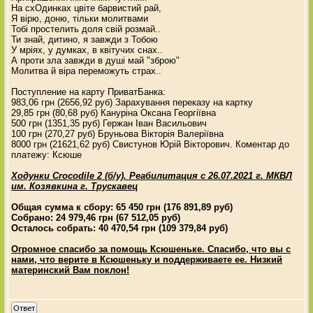
На схОдинках цвіте барвистий рай,
Я вірю, доню, тільки молитвами
Тобі простелить доля свій розмай..
Ти знай, дитино, я завжди з Тобою
У мріях, у думках, в квітучих снах..
А проти зла завжди в душі май "зброю"
Молитва й віра переможуть страх..
Поступление на карту ПриватБанка:
983,06 грн (2656,92 руб) Зарахування переказу на картку
29,85 грн (80,68 руб) Кануріна Оксана Георгіївна
500 грн (1351,35 руб) Гержан Іван Васильович
100 грн (270,27 руб) Бруньова Вікторія Валеріївна
8000 грн (21621,62 руб) Свистунов Юрій Вікторович. Коментар до
платежу: Ксюше
Ходунки Crocodile 2 (б/у). Реабилитация с 26.07.2021 г. МКВЛ
им. Козявкина г. Трускавец
Общая сумма к сбору: 65 450 грн (176 891,89 руб)
Собрано: 24 979,46 грн (67 512,05 руб)
Осталось собрать: 40 470,54 грн (109 379,84 руб)
Огромное спасибо за помощь Ксюшеньке. Спасибо, что вы с
нами, что верите в Ксюшеньку и поддерживаете ее. Низкий
материнский Вам поклон!
Ответ