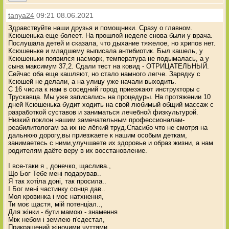
tanya24
09:21 08.06.2021
Здравствуйте наши друзья и помощники. Сразу о главном.
Ксюшенька еще болеет. На прошлой неделе снова были у врача.
Послушала детей и сказала, что дыхание тяжелое, но хрипов нет.
Ксюшеньке и младшему выписала антибиотик. Был кашель, у
Ксюшеньки появился насморк, температура не подымалась, а у
сына максимум 37,2. Сдали тест на ковид - ОТРИЦАТЕЛЬНЫЙ.
Сейчас оба еще кашляют, но стало намного легче. Зарядку с
Ксюшей не делали, а на улицу уже начали выходить.
С 16 числа к нам в соседний город приезжают инструкторы с
Трускавца. Мы уже записались на процедуры. На протяжении 10
дней Ксюшенька будит ходить на свой любимый общий массаж с
разработкой суставов и заниматься лечебной физкультурой.
Низкий поклон нашим замечательным профессионалам-
реабилитологам за их не лёгкий труд.Спасибо что не смотря на
дальнюю дорогу,вы приезжаете к нашим особым деткам,
занимаетесь с ними,улучшаете их здоровье и образ жизни, а нам
родителям даёте веру в их восстановление.
І все-таки я , донечко, щаслива.,
Що Бог Тебе мені подарував..
Я так хотіла доні, так просила..
І Бог мені частинку сонця дав..
Моя кровинка і моє натхнення,
Ти моє щастя, мій потенціал..,
Для жінки - бути мамою - знамення
Між небом і землею п'єдестал,
Прикрашений жіночими чуттями