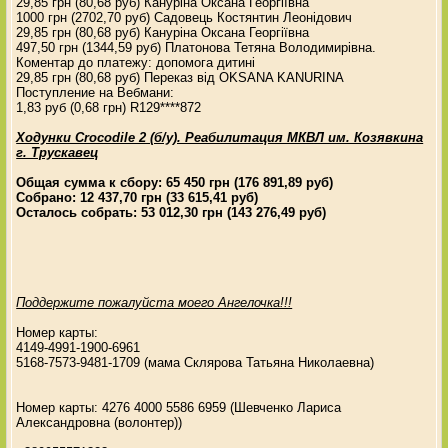
29,85 грн (80,68 руб) Кануріна Оксана Георгіївна
1000 грн (2702,70 руб) Садовець Костянтин Леонідович
29,85 грн (80,68 руб) Кануріна Оксана Георгіївна
497,50 грн (1344,59 руб) Платонова Тетяна Володимирівна.
Коментар до платежу: допомога дитинi
29,85 грн (80,68 руб) Переказ від OKSANA KANURINA
Поступление на Вебмани:
1,83 руб (0,68 грн) R129****872
Ходунки Crocodile 2 (б/у). Реабилитация МКВЛ им. Козявкина
г. Трускавец
Общая сумма к сбору: 65 450 грн (176 891,89 руб)
Собрано: 12 437,70 грн (33 615,41 руб)
Осталось собрать: 53 012,30 грн (143 276,49 руб)
Поддержите пожалуйста моего Ангелочка!!!
Номер карты:
4149-4991-1900-6961
5168-7573-9481-1709 (мама Склярова Татьяна Николаевна)
Номер карты: 4276 4000 5586 6959 (Шевченко Лариса
Александровна (волонтер))