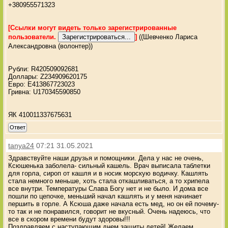
+380955571323
[Ссылки могут видеть только зарегистрированные
пользователи.
]
((Шевченко Лариса
Александровна (волонтер))
Рубли: R420509092681
Доллары: Z234909620175
Евро: E413867723023
Гривна: U170345590850
ЯК 410011337675631
Ответ
tanya24
07:21 31.05.2021
Здравствуйте наши друзья и помощники. Дела у нас не очень,
Ксюшенька заболела- сильный кашель. Врач выписала таблетки
для горла, сироп от кашля и в носик морскую водичку. Кашлять
стала немного меньше, хоть стала откашливаться, а то хрипела
все внутри. Температуры Слава Богу нет и не было. И дома все
пошли по цепочке, меньший начал кашлять и у меня начинает
першить в горле. А Ксюша даже начала есть мед, но он ей почему-
то так и не понравился, говорит не вкусный. Очень надеюсь, что
все в скором времени будут здоровы!!!
Поздравляем с наступающим днем защиты детей! Желаем