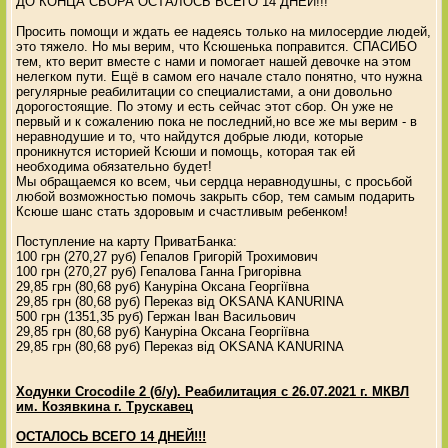
ДО КОНЦА СБОРА ОСТАЛОСЬ ВСЕГО 14 ДНЕЙ!!!
Просить помощи и ждать ее надеясь только на милосердие людей,
это тяжело. Но мы верим, что Ксюшенька поправится. СПАСИБО
тем, кто верит вместе с нами и помогает нашей девочке на этом
нелегком пути. Ещё в самом его начале стало понятно, что нужна
регулярные реабилитации со специалистами, а они довольно
дорогостоящие. По этому и есть сейчас этот сбор. Он уже не
первый и к сожалению пока не последний,но все же мы верим - в
неравнодушие и то, что найдутся добрые люди, которые
проникнутся историей Ксюши и помощь, которая так ей
необходима обязательно будет!
Мы обращаемся ко всем, чьи сердца неравнодушны, с просьбой
любой возможностью помочь закрыть сбор, тем самым подарить
Ксюше шанс стать здоровым и счастливым ребенком!
Поступление на карту ПриватБанка:
100 грн (270,27 руб) Гепалов Григорій Трохимович
100 грн (270,27 руб) Гепалова Ганна Григорівна
29,85 грн (80,68 руб) Кануріна Оксана Георгіївна
29,85 грн (80,68 руб) Переказ від OKSANA KANURINA
500 грн (1351,35 руб) Гержан Іван Васильович
29,85 грн (80,68 руб) Кануріна Оксана Георгіївна
29,85 грн (80,68 руб) Переказ від OKSANA KANURINA
Ходунки Crocodile 2 (б/у). Реабилитация с 26.07.2021 г. МКВЛ
им. Козявкина г. Трускавец
ОСТАЛОСЬ ВСЕГО 14 ДНЕЙ!!!