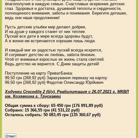
благополучия в каждую семью. Счастливых искренних детских
глаз. Здоровья и достатка, душевной теплоты и сердечности,
полноценного внимания, заботы и понимания. Берегите детишек,
ведь они наше продолжение!
Пусть детские улыбки мир делают добрее,
И на душе у каждого станет от них теплее.
Пускай все дети в мире всегда здоровы будут,
А в жизни им встречаются хорошие лишь люди.
И каждый миг их радостью пускай всегда искрится,
И согревает детство их любовь, забота близких.
Чтоб от вниманья взрослых их жизнь стала светлей.
Ведь детство не вернется. С Днем защиты детей!
Поступление на карту ПриватБанка:
99,50 грн (268,92 руб) Зарахування переказу на картку
99,50 грн (268,92 руб) Федотов Олександр Юрійович
Ходунки Crocodile 2 (б/у). Реабилитация с 26.07.2021 г. МКВЛ
им. Козявкина г. Трускавец
Общая сумма к сбору: 65 450 грн (176 891,89 руб)
Собрано: 15 366,55 грн (41 531,22 руб)
Осталось собрать: 50 083,45 грн (135 360,67 руб)
Ответ