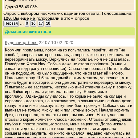
Другой
58
46.03%
Опрос с выбором нескольких вариантов ответа. Голосовавшие:
126
. Вы ещё не голосовали в этом опросе
...
Первая
8
16
17
18
Домашние животные
Кудесница Леся
22:07 10.02.2020
Кормили пропланом, потом на го попытались перейти, но го "не
зашёл", сперва заинтересовалась, а через какое то время начала
переворачивать миску. Вернулись на проплан, но я не сдавалась.
Приобрели Фреш Нау. Собака даже не стала пробовать (а мне и
запах, и вид гранул понравился). Снова ели проплан. Не то чтобы
он не подходил, но было ощущение, что не хватает ей чего-то.
Подарили акану. Я бежала домой с этим мешком, уверенная, что
псина будет в восторге, а она демонстративно перевернула миску.
Я пыталась ее заставить, несколько дней ставила акану и водичку,
она байкотировала и держала голодовку. Вернулись к
проплану...Однажды случилось, что корма не было на складе и
сорвалась доставка, наш закончился, в зоомагазине не было даже
гранул мини и мы рискнули.. купили брит премиум. Собака съела и
вылизал не только миску, но и пол, стены вокруг. Начали кормить
брит, она окрепла, стала активнее, выносливее. Наткнулась на
отзывы о корме холистик класса - зооменю. Отзывы от заводчиков,
клубов и просто любящих хозяев, меня зацепило. Долго искала
варианты доставки в наш город, посредников, агитировала
зоомагазины закупить, но никто не брался. недавно наткнулась на
заводчика маламутов, он заказывает для питомника этот корм и я