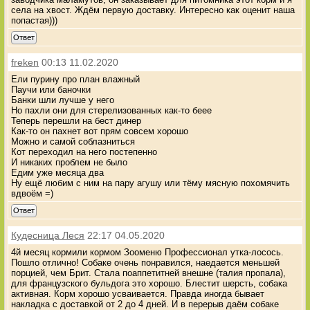
села на хвост. Ждём первую доставку. Интересно как оценит наша
попастая)))
Ответ
freken
00:13 11.02.2020
Ели пурину про план влажный
Паучи или баночки
Банки шли лучше у него
Но пахли они для стерелизованных как-то беее
Теперь перешли на бест динер
Как-то он пахнет вот прям совсем хорошо
Можно и самой соблазниться
Кот переходил на него постепенно
И никаких проблем не было
Едим уже месяца два
Ну ещё любим с ним на пару агушу или тёму мясную похомячить
вдвоём =)
Ответ
Кудесница Леся
22:17 04.05.2020
4й месяц кормили кормом Зооменю Профессионал утка-лосось.
Пошло отлично! Собаке очень понравился, наедается меньшей
порцией, чем Брит. Стала поаппетитней внешне (талия пропала),
для французского бульдога это хорошо. Блестит шерсть, собака
активная. Корм хорошо усваивается. Правда иногда бывает
накладка с доставкой от 2 до 4 дней. И в перерыв даём собаке