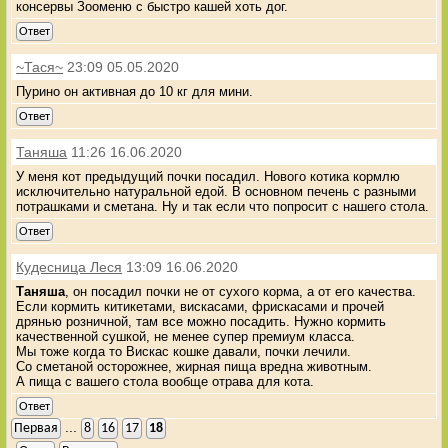
консервы Зооменю с быстро кашей хоть дог.
Ответ
~Тася~
23:09 05.05.2020
Пурино он активная до 10 кг для мини.
Ответ
Таняша
11:26 16.06.2020
У меня кот предыдущий почки посадил. Нового котика кормлю
исключительно натуральной едой. В основном печень с разными
потрашками и сметана. Ну и так если что попросит с нашего стола.
Ответ
Кудесница Леся
13:09 16.06.2020
Таняша
, он посадил почки не от сухого корма, а от его качества.
Если кормить китикетами, вискасами, фрискасами и прочей
дрянью розничной, там все можно посадить. Нужно кормить
качественной сушкой, не менее супер премиум класса.
Мы тоже когда то Вискас кошке давали, почки лечили.
Со сметаной осторожнее, жирная пища вредна животным.
А пища с вашего стола вообще отрава для кота.
Ответ
...
Первая
8
16
17
18