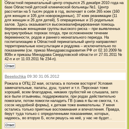
Областной перинатальный центр открылся 25 декабря 2010 года на
базе Областной детской клинической больницы №1. Центр
рассчитан на 5 тысяч родов в год, включает в себя 265 коек (160
для женщин и 105 для новорожденных), 37 коек реанимации (11
для женщин и 26 для детей), 5 операционных и 15 родильных
залов. Здесь оказывается высококвалифицированная помощь
беременным женщинам группы высокого риска – при выявленных
внутриутробных пороках плода, при осложненном течении
беременности, родов и раннего неонатального периода. На
госпитализацию в Областной перинатальный центр направляют
территориальные консультации и роддома – исключительно по
показаниям (см. приказ Минздравсоцразвития РФ от 02.10.2009 №
808н и приказы Минздрава Свердловской области от 27.01.2011 №
42-п и от 11.03.2011 № 234-п).
Ответ
Beeelochka
09:30 31.05.2012
Рожала в ОПЦ 22 мая, осталась в полном восторге! Условия
замечательные, палаты, душ, туалет и т.п. Персонал тоже
хороший, всем благодарна, никаких грубостей не слышала, зато
все были отзывчивы, поддерживали, при родах действительно
помогали, потом помогли наладить ГВ (сама я бы не смогла, т.к.
сосок неудобной формы), к деткам тоже внимательны. У меня
остались только приятные воспоминания и впечатления. Правда,
берут туда только с определенными показаниями, которых,
надеюсь, во вторую Б, если решусь на неё, у нас не будет...
Ответ