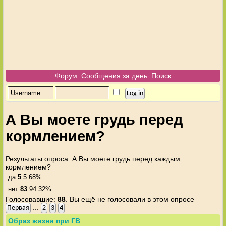
Форум
Сообщения за день
Поиск
А Вы моете грудь перед
кормлением?
Результаты опроса
: А Вы моете грудь перед каждым
кормлением?
да
5
5.68%
нет
83
94.32%
Голосовавшие:
88
. Вы ещё не голосовали в этом опросе
...
Первая
2
3
4
Образ жизни при ГВ