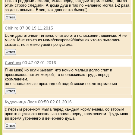
Пока в роддоме лежала, мыла перед каждым кормлением, там за
этим строго следили. А дома душ и так по желанию могла 1-2 раза
за день помыть! Блин, как давно это было(((
Ответ
Chihiro
07:00 19.11.2015
Если достаточная гигиена, считаю эти полоскания лишними. Я не
мыла. Мне кто-то из мама/свекровей/бабушек что-то пытались
сказать, но я мимо ушей пропустила.
Ответ
Лисёнок
00:47 02.01.2016
Я не мою) но если бывает, что ночью малыш долго спит и
просыпаюсь потом мокрой, то споласкиваю грудь перед
кормлением.
но я споласкиваю прохладной водой соски после кормления.
Ответ
Кудесница Леся
00:50 02.01.2016
с первым ребенком мыла перед каждым кормлением, со вторым
просто сцеживаю несколько капель перед кормлением. Грудь мою
во время утреннего и вечернего душа
Ответ