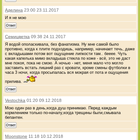
Аделина
23:00 23.11.2017
И я не мою
Ответ
Семицветка
09:38 24.11.2017
Я водой ополаскивала, без фанатизма. Ну мне самой было
противно, когда к плите подходишь, например, начинает течь, даже
с вкладышами потом вот ощущение липкости там.. бееее. Чуть
какая капелька мимо вкладыша стекла по коже - всё, это не даст
мне покоя, пока не смою. А ночью - нет, меня мало что могло
заставить встать лишний раз с кровати, кроме смены футболки в
часа 3 ночи, когда просыпалась вся мокрая от пота и ощущения
прилива.
Ответ
Vestochka
01:20 09.12.2018
Мою один раз в день,когда душ принимаю. Перед каждым
кормлением только по-началу,когда трещины были,смывала
бепантен.
Ответ
Moonstone
11:18 10.12.2018