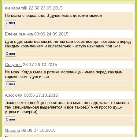
alenabarsik
22:50 23.09.2015
Не мыла специально. В душе мыла детским мылом
Ответ
Елена омичка
09:09 24.09.2015
Душ с детским мылом,но летом сам сосок всегда протирала перед
каждым кормлением и обязательно чистую накладку под бюз.
Ответ
Совунья
23:17 26.10.2015
Не мою. Когда была в ротике молочница - мыла перед каждым
кормлением. Душ и все.
Ответ
Арссюля
08:56 27.10.2015
Тоже не мою,вообще прочитала,что мыть не надо,какая то смазка
там специальноая выделяется и все такое).У мня просто душ-
утром и вечером)
Ответ
Gusena
09:09 27.10.2015