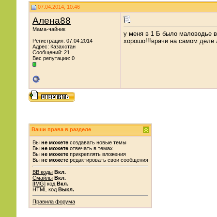
07.04.2014, 10:46
Алена88
Мама-чайник
у меня в 1 Б было маловодье в
хорошо!!!врачи на самом деле
Регистрация: 07.04.2014
Адрес: Казахстан
Сообщений: 21
Вес репутации:
0
Ваши права в разделе
Вы
не можете
создавать новые темы
Вы
не можете
отвечать в темах
Вы
не можете
прикреплять вложения
Вы
не можете
редактировать свои сообщения
BB коды
Вкл.
Смайлы
Вкл.
[IMG]
код
Вкл.
HTML код
Выкл.
Правила форума