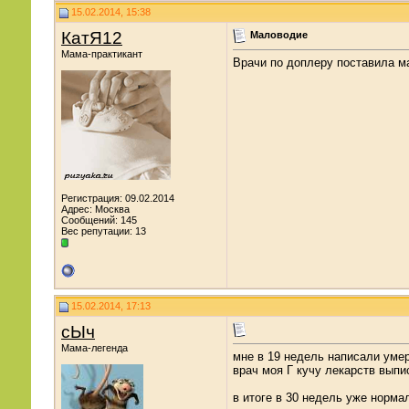
15.02.2014, 15:38
КатЯ12
Маловодие
Мама-практикант
Врачи по доплеру поставила ма
Регистрация: 09.02.2014
Адрес: Москва
Сообщений: 145
Вес репутации:
13
15.02.2014, 17:13
сЫч
Мама-легенда
мне в 19 недель написали уме
врач моя Г кучу лекарств выпи
в итоге в 30 недель уже норма