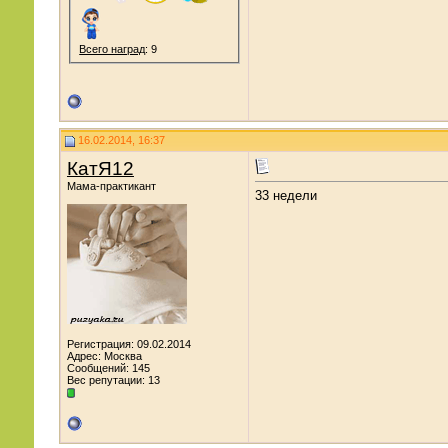
Всего наград
: 9
16.02.2014, 16:37
КатЯ12
Мама-практикант
33 недели
Регистрация: 09.02.2014
Адрес: Москва
Сообщений: 145
Вес репутации:
13