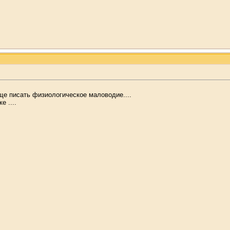
ще писать физиологическое маловодие....
 ....