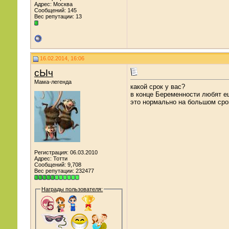
Адрес: Москва
Сообщений: 145
Вес репутации:
13
16.02.2014, 16:06
сЫч
Мама-легенда
какой срок у вас?
в конце Беременности любят е
это нормально на большом сроке
Регистрация: 06.03.2010
Адрес: Тотти
Сообщений: 9,708
Вес репутации:
232477
Награды пользователя: