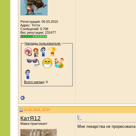
Регистрация: 06.03.2010
Адрес: Тотти
Сообщений: 9,708
Вес репутации:
232477
Награды пользователя:
Всего наград
: 9
15.02.2014, 23:31
КатЯ12
Мама-практикант
Мне лекарства не прорисовала