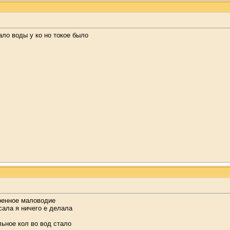
ло воды у ко но токое было
ренное маловодие
сала я ничего е делала
льное кол во вод стало