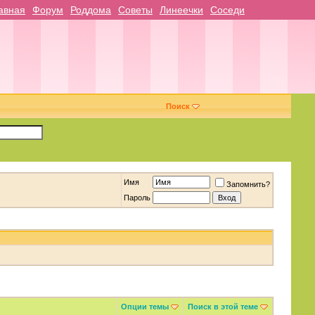
авная
Форум
Роддома
Советы
Линеечки
Соседи
Поиск
Имя
Запомнить?
Пароль
Опции темы
Поиск в этой теме