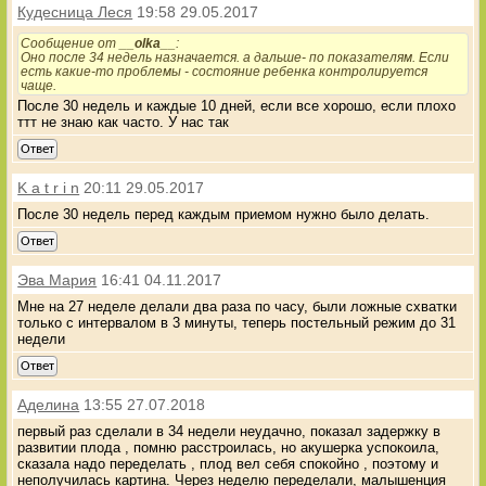
Кудесница Леся
19:58 29.05.2017
Сообщение от
__olka__
:
Оно после 34 недель назначается. а дальше- по показателям. Если
есть какие-то проблемы - состояние ребенка контролируется
чаще.
После 30 недель и каждые 10 дней, если все хорошо, если плохо
ттт не знаю как часто. У нас так
Ответ
K a t r i n
20:11 29.05.2017
После 30 недель перед каждым приемом нужно было делать.
Ответ
Эва Мария
16:41 04.11.2017
Мне на 27 неделе делали два раза по часу, были ложные схватки
только с интервалом в 3 минуты, теперь постельный режим до 31
недели
Ответ
Аделина
13:55 27.07.2018
первый раз сделали в 34 недели неудачно, показал задержку в
развитии плода , помню расстроилась, но акушерка успокоила,
сказала надо переделать , плод вел себя спокойно , поэтому и
неполучилась картина. Через неделю переделали, малышенция