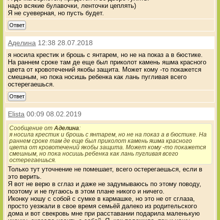
надо всякие булавочки, ленточки цеплять)
Я не суеверная, но пусть будет.
Ответ
Аделина
12:38 28.07.2018
я носила крестик и брошь с янтарем, но не на показ а в бюстике.
На раннем сроке там де еще был приколот камень яшма красного
цвета от кровотечений якобы защита. Может кому -то покажется
смешным, но пока носишь ребенка как лань пугливая всего
остерегаешься.
Ответ
Elista
00:09 08.02.2019
Сообщение от
Аделина
:
я носила крестик и брошь с янтарем, но не на показ а в бюстике. На
раннем сроке там де еще был приколот камень яшма красного
цвета от кровотечений якобы защита. Может кому -то покажется
смешным, но пока носишь ребенка как лань пугливая всего
остерегаешься.
Только тут уточнение не помешает, всего остерегаешься, если в
это верить.
Я вот не верю в сглаз и даже не задумываюсь по этому поводу,
поэтому и не пугаюсь в этом плане никого и ничего.
Иконку ношу с собой с сумке в кармашке, но это не от сглаза,
просто уезжали в свое время семьёй далеко из родительского
дома и вот свекровь мне при расставании подарила маленькую