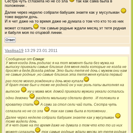
Сестра чуть сглазила но не со зла
так как сама была в
положении .
Далее через неделю собрали бабушек знаете как у мусульман
тоже видели дочь.
И я чет даже на то время даже не думала о том что кто то из них
может сглазить
ток самые родные ждали месяц эт тетя родная
и бабуля моя по отцовой линии.
Ответ
Vasilisa19
13:29 23.01.2011
Сообщение от
Сонце
:
У меня когда дочь родилас я на тот момент была без мужа.на
выписку приехали самые близкие для меня люди которые не когда не
бросят в беде,Всегда рядом. Это были тетя её дочь с мужем.они нам
не самые родные ,но самые близкие.эта тетя меня купала первый
раз после моего рождения и дочь мою купала
И брат тоже был и тоже не родной он у нас роль папы выполнял на
выпеске
.ну и мама моя. домой приехали мужики уехали остались
одни девочки
раздели малышку сделали фото . И положили в
кроватку спать
А сами за стол сели чай пить. Сестра чуть
сглазила но не со зла
так как сама была в положении .
Далее через неделю собрали бабушек знаете как у мусульман
тоже видели дочь.
И я чет даже на то время даже не думала о том что кто то из них
может сглазить
ток самые родные ждали месяц эт тетя родная