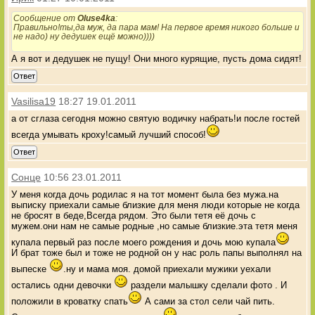
Сообщение от
Oluse4ka
:
Правильно!ты,да муж, да пара мам! На первое время никого больше и
не надо) ну дедушек ещё можно))))
А я вот и дедушек не пущу! Они много курящие, пусть дома сидят!
Ответ
Vasilisa19
18:27 19.01.2011
а от сглаза сегодня можно святую водичку набрать!и после гостей
всегда умывать кроху!самый лучший способ!
Ответ
Сонце
10:56 23.01.2011
У меня когда дочь родилас я на тот момент была без мужа.на
выписку приехали самые близкие для меня люди которые не когда
не бросят в беде,Всегда рядом. Это были тетя её дочь с
мужем.они нам не самые родные ,но самые близкие.эта тетя меня
купала первый раз после моего рождения и дочь мою купала
И брат тоже был и тоже не родной он у нас роль папы выполнял на
выпеске
.ну и мама моя. домой приехали мужики уехали
остались одни девочки
раздели малышку сделали фото . И
положили в кроватку спать
А сами за стол сели чай пить.