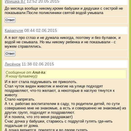
Иришка 87
12:52 20.05.2015
До месяца вообще никому,кроме бабушки и дедушки с сестрой не
показывали.После поликлиники святой водой умывала
Ответ
Карапуля
08:44 02.06.2015
А я вот про сглаз и не думала никогда, поэтому и без булавок, и
водой не смывала. Но мы никому ребенка и не показывали - с
мужем справлялись.
Ответ
Лисёнок
11:38 02.06.2015
Сообщение от
Anut-ka
:
Я ношу булавочку))
И я вот стала подумывать ее приколоть.
Стал чуток виден животик и многие на улице подходят
поздравляют, что-то желают, а некоторые в наглую тянутся к
животу.
Стало напрягать.
А т.к. работаю воспитателем в саду, то родители детей, по сути
совершенно мне не знакомые, а есть и совершенно не знакомые) из
других групп, подходят и поздравляют.
И я поняла, что это меня раздражает)
Счас дочка у бабушки, стараюсь с подругой гулять где-нить
подальше от дома.
А дочка вернется, придется и во дворе гулять.