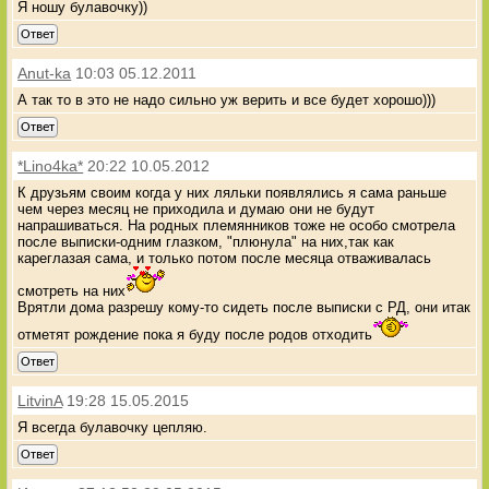
Я ношу булавочку))
Ответ
Anut-ka
10:03 05.12.2011
А так то в это не надо сильно уж верить и все будет хорошо)))
Ответ
*Lino4ka*
20:22 10.05.2012
К друзьям своим когда у них ляльки появлялись я сама раньше
чем через месяц не приходила и думаю они не будут
напрашиваться. На родных племянников тоже не особо смотрела
после выписки-одним глазком, "плюнула" на них,так как
кареглазая сама, и только потом после месяца отваживалась
смотреть на них
Врятли дома разрешу кому-то сидеть после выписки с РД, они итак
отметят рождение пока я буду после родов отходить
Ответ
LitvinA
19:28 15.05.2015
Я всегда булавочку цепляю.
Ответ