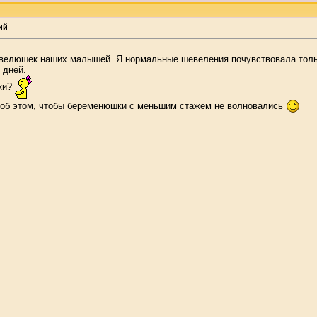
ий
елюшек наших малышей. Я нормальные шевеления почувствовала только
 дней.
шки?
 об этом, чтобы беременюшки с меньшим стажем не волновались