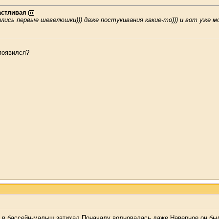
астливая
ились первые шевелюшки))) даже постукивания какие-то))) и вот уже
 появился?
ла в бассейн-малыш затихал.Поначалу волновалась даже.Наверное он был