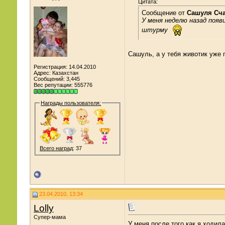
Цитата:
Сообщение от
Сашуля Сч
У меня неделю назад появ
штурму
Сашуль, а у тебя животик уже
Регистрация: 14.04.2010
Адрес: Казахстан
Сообщений: 3,445
Вес репутации:
555776
Награды пользователя:
Всего наград
: 37
23.04.2010, 13:34
Lolly
Супер-мама
У меня после того как я ходи