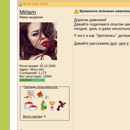
08.04.2010, 18:33
Miriam
Временное затихание шевелен
Мама-академик
Дорогие девчонки!
Давайте поделимся опытом шев
полдня, день и даже несколько
У кого и как "прятались" дети
Давайте расскажем друг другу
Регистрация: 05.10.2009
Адрес: Моск.обл.
Сообщений: 1,173
Вес репутации:
16584
Награды пользователя:
Всего наград
: 6