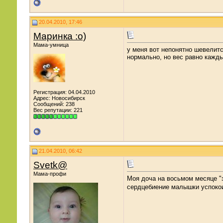
20.04.2010, 17:46
Маринка :о)
Мама-умница
у меня вот непонятно шевелится
нормально, но вес равно кажд
Регистрация: 04.04.2010
Адрес: Новосибирск
Сообщений: 238
Вес репутации:
221
21.04.2010, 06:42
Svetk@
Мама-профи
Моя доча на восьмом месяце "з
сердцебиение малышки успокои