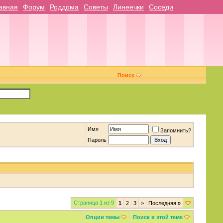
авная
Форум
Роддома
Советы
Линеечки
Соседи
Поиск
Имя
Запомнить?
Пароль
Страница 1 из 9
1
2
3
>
Последняя
»
Опции темы
Поиск в этой теме