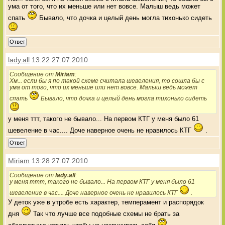
ума от того, что их меньше или нет вовсе. Малыш ведь может
спать
Бывало, что дочка и целый день могла тихонько сидеть
Ответ
lady.all
13:22 27.07.2010
Сообщение от
Miriam
:
Хм... если бы я по такой схеме считала шевеления, то сошла бы с
ума от того, что их меньше или нет вовсе. Малыш ведь может
спать
Бывало, что дочка и целый день могла тихонько сидеть
у меня ттт, такого не бывало... На первом КТГ у меня было 61
шевеление в час.... Доче наверное очень не нравилось КТГ
.
Ответ
Miriam
13:28 27.07.2010
Сообщение от
lady.all
:
у меня ттт, такого не бывало... На первом КТГ у меня было 61
шевеление в час.... Доче наверное очень не нравилось КТГ
.
У деток уже в утробе есть характер, темперамент и распорядок
дня
Так что лучше все подобные схемы не брать за