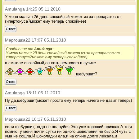
Amulanga
14:25 05.11.2010
У меня малыш 2й день спокойный.может из-за препаратов от
гипертонуса?может ему теперь спокойнее)
Ответ
Маргошка22
17:07 05.11.2010
Сообщение от
Amulanga
:
У меня малыш 2й день спокойный.может из-за препаратов от
гипертонуса?может ему теперь спокойнее)
в смысле спокойный,он хоть немножко в пузике
шебуршит?
Ответ
Amulanga
18:11 05.11.2010
Ну да,шебуршит)может просто ему теперь ничего не давит теперь)
Ответ
Маргошка22
18:17 05.11.2010
если шебуршит,тогда не волнуйся.Это уже хороший признак.А то,я
помню, у меня почти сутки ни одного шевеления не было.Я чуть с
ума не сошла.И шоколадки ела,и на спине долго лежала,и