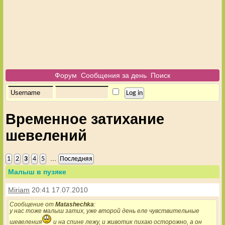
Форум
Сообщения за день
Поиск
Временное затихание
шевелений
...
1
2
3
4
5
Последняя
Малыш в пузяке
Miriam
20:41 17.07.2010
Сообщение от
Matashechka
:
у нас тоже малыш затих, уже второй день еле чувствительные
шевеления
и на спине лежу, и животик пихаю осторожно, а он