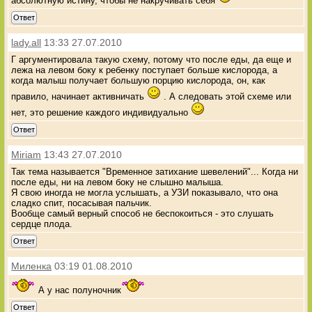
абсолютную истину, чтобы не накручивать себя
Ответ
lady.all
13:33 27.07.2010
Г аргументировала такую схему, потому что после еды, да еще и
лежа на левом боку к ребенку поступает больше кислорода, а
когда малыш получает большую порцию кислорода, он, как
правило, начинает активничать
. А следовать этой схеме или
нет, это решение каждого индивидуально
Ответ
Miriam
13:43 27.07.2010
Так тема называется "Временное затихание шевелений"... Когда ни
после еды, ни на левом боку не слышно малыша.
Я свою иногда не могла услышать, а УЗИ показывало, что она
сладко спит, посасывая пальчик.
Вообще самый верный способ не беспокоиться - это слушать
сердце плода.
Ответ
Миленка
03:19 01.08.2010
А у нас полуночник
Ответ