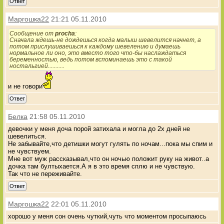
Ответ
Маргошка22
21:21 05.11.2010
Сообщение от
procha
:
Сначала ждешь-не дождешься когда малыш шевелится начнет, а
потом прислушиваешься к каждому шевелению и думаешь
нормальное ли оно, это вместо того что-бы наслаждаться
беременностью, ведь потом вспоминаешь это с такой
ностальгией...........
и не говори
Ответ
Белка
21:58 05.11.2010
девочки у меня доча порой затихала и могла до 2х дней не
шевелиться.
Не забывайте,что детишки могут гулять по ночам...пока мы спим и
не чувствуем.
Мне вот муж рассказывал,что он ночью положит руку на живот..а
дочка там бултыхается.А я в это время сплю и не чувствую.
Так что не переживайте.
Ответ
Маргошка22
22:01 05.11.2010
хорошо у меня сон очень чуткий,чуть что моментом просыпаюсь