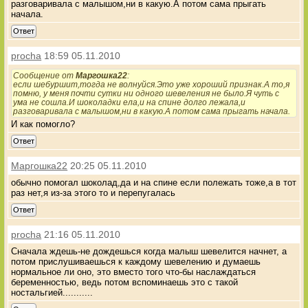
разговаривала с малышом,ни в какую.А потом сама прыгать
начала.
Ответ
procha
18:59 05.11.2010
Сообщение от
Маргошка22
:
если шебуршит,тогда не волнуйся.Это уже хороший признак.А то,я
помню, у меня почти сутки ни одного шевеления не было.Я чуть с
ума не сошла.И шоколадки ела,и на спине долго лежала,и
разговаривала с малышом,ни в какую.А потом сама прыгать начала.
И как помогло?
Ответ
Маргошка22
20:25 05.11.2010
обычно помогал шоколад,да и на спине если полежать тоже,а в тот
раз нет,я из-за этого то и перепугалась
Ответ
procha
21:16 05.11.2010
Сначала ждешь-не дождешься когда малыш шевелится начнет, а
потом прислушиваешься к каждому шевелению и думаешь
нормальное ли оно, это вместо того что-бы наслаждаться
беременностью, ведь потом вспоминаешь это с такой
ностальгией...........