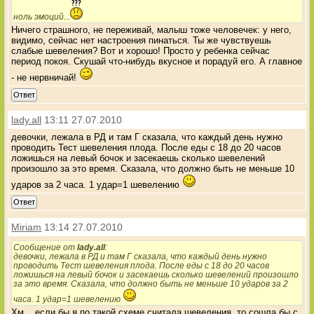
ноль эмоций...
Ничего страшного, не переживай, малыш тоже человечек: у него,
видимо, сейчас нет настроения пинаться. Ты же чувствуешь
слабые шевеления? Вот и хорошо! Просто у ребенка сейчас
период покоя. Скушай что-нибудь вкусное и порадуй его. А главное
- не нервничай!
Ответ
lady.all
13:11 27.07.2010
девочки, лежала в РД и там Г сказала, что каждый день нужно
проводить Тест шевеления плода. После еды с 18 до 20 часов
ложишься на левый бочок и засекаешь сколько шевелений
произошло за это время. Сказала, что должно быть не меньше 10
ударов за 2 часа. 1 удар=1 шевелению
Ответ
Miriam
13:14 27.07.2010
Сообщение от
lady.all
:
девочки, лежала в РД и там Г сказала, что каждый день нужно
проводить Тест шевеления плода. После еды с 18 до 20 часов
ложишься на левый бочок и засекаешь сколько шевелений произошло
за это время. Сказала, что должно быть не меньше 10 ударов за 2
часа. 1 удар=1 шевелению
Хм... если бы я по такой схеме считала шевеления, то сошла бы с