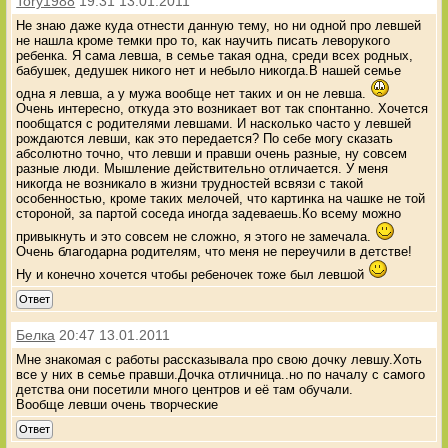
Tory1988
19:31 13.01.2011
Не знаю даже куда отнести данную тему, но ни одной про левшей
не нашла кроме темки про то, как научить писать леворукого
ребенка. Я сама левша, в семье такая одна, среди всех родных,
бабушек, дедушек никого нет и небыло никогда.В нашей семье
одна я левша, а у мужа вообще нет таких и он не левша.
Очень интересно, откуда это возникает вот так спонтанно. Хочется
пообщатся с родителями левшами. И насколько часто у левшей
рождаются левши, как это передается? По себе могу сказать
абсолютно точно, что левши и правши очень разные, ну совсем
разные люди. Мышление действительно отличается. У меня
никогда не возникало в жизни трудностей всвязи с такой
особенностью, кроме таких мелочей, что картинка на чашке не той
стороной, за партой соседа иногда задеваешь.Ко всему можно
привыкнуть и это совсем не сложно, я этого не замечала.
Очень благодарна родителям, что меня не переучили в детстве!
Ну и конечно хочется чтобы ребеночек тоже был левшой
Ответ
Белка
20:47 13.01.2011
Мне знакомая с работы рассказывала про свою дочку левшу.Хоть
все у них в семье правши.Дочка отличница..но по началу с самого
детства они посетили много центров и её там обучали.
Вообще левши очень творческие
Ответ