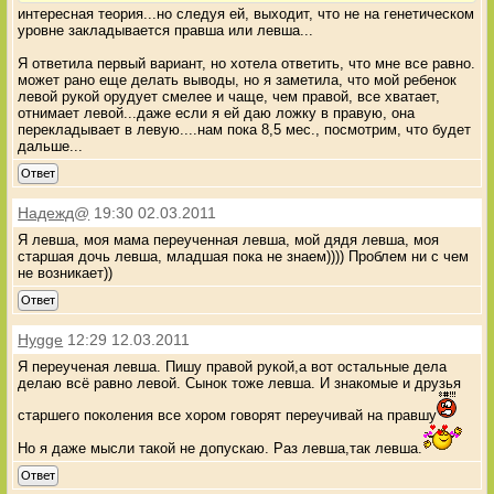
интересная теория...но следуя ей, выходит, что не на генетическом
уровне закладывается правша или левша...
Я ответила первый вариант, но хотела ответить, что мне все равно.
может рано еще делать выводы, но я заметила, что мой ребенок
левой рукой орудует смелее и чаще, чем правой, все хватает,
отнимает левой...даже если я ей даю ложку в правую, она
перекладывает в левую....нам пока 8,5 мес., посмотрим, что будет
дальше...
Ответ
Надежд@
19:30 02.03.2011
Я левша, моя мама переученная левша, мой дядя левша, моя
старшая дочь левша, младшая пока не знаем)))) Проблем ни с чем
не возникает))
Ответ
Hygge
12:29 12.03.2011
Я переученая левша. Пишу правой рукой,а вот остальные дела
делаю всё равно левой. Сынок тоже левша. И знакомые и друзья
старшего поколения все хором говорят переучивай на правшу
Но я даже мысли такой не допускаю. Раз левша,так левша.
Ответ