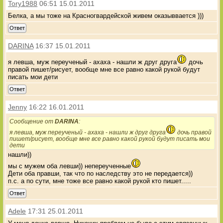
Tory1988
06:51 15.01.2011
Белка, а мы тоже на Красногвардейской живем оказыввается )))
Ответ
DARINA
16:37 15.01.2011
я левша, муж переученый - ахаха - нашли ж друг друга
дочь
правой пишет/рисует, вообще мне все равно какой рукой будут
писать мои дети
Ответ
Jenny
16:22 16.01.2011
Сообщение от
DARINA
:
я левша, муж переученый - ахаха - нашли ж друг друга
дочь правой
пишет/рисует, вообще мне все равно какой рукой будут писать мои
дети
нашли))
мы с мужем оба левши)) непереученные
Дети оба правши, так что по наследству это не передается))
п.с. а по сути, мне тоже все равно какой рукой кто пишет.....
Ответ
Adele
17:31 25.01.2011