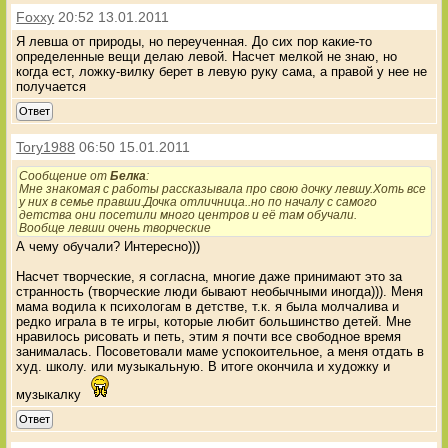
Foxxy
20:52 13.01.2011
Я левша от природы, но переученная. До сих пор какие-то
определенные вещи делаю левой. Насчет мелкой не знаю, но
когда ест, ложку-вилку берет в левую руку сама, а правой у нее не
получается
Ответ
Tory1988
06:50 15.01.2011
Сообщение от
Белка
:
Мне знакомая с работы рассказывала про свою дочку левшу.Хоть все
у них в семье правши.Дочка отличница..но по началу с самого
детства они посетили много центров и её там обучали.
Вообще левши очень творческие
А чему обучали? Интересно)))
Насчет творческие, я согласна, многие даже принимают это за
странность (творческие люди бывают необычными иногда))). Меня
мама водила к психологам в детстве, т.к. я была молчалива и
редко играла в те игры, которые любит большинство детей. Мне
нравилось рисовать и петь, этим я почти все свободное время
занималась. Посоветовали маме успокоительное, а меня отдать в
худ. школу. или музыкальную. В итоге окончила и художку и
музыкалку
Ответ