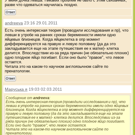
У меня дочка левша. Никаких проблем не было с этим связанных,
разве что одеваться научилась поздно.
Ответ
andreeva
23:16 29.01.2011
Есть очень интересная теория (проводили исследования и пр), что
левши в утробе на ранних сроках беременности имели одно
яйцевых близнецов. Когда яйцеклетка в опр момент
дифференцируется на правую и левую половину (да да это
закладывается еще на этапе путешествия ее к матке)- клетка
делится. Впоследствии из-за ряда причин (не обязательно плохих)
одно плодное яйцо погибает. Если оно было "правое", что левое
остается.
Читала это на каком-то научном англоязычном сайте по
пренатологии.
Ответ
Маруська я
19:03 02.03.2011
Сообщение от
andreeva
:
Есть очень интересная теория (проводили исследования и пр), что
левши в утробе на ранних сроках беременности имели одно яйцевых
близнецов. Когда яйцеклетка в опр момент дифференцируется на
правую и левую половину (да да это закладывается еще на этапе
путешествия ее к матке)- клетка делится. Впоследствии из-за
ряда причин (не обязательно плохих) одно плодное яйцо погибает.
Если оно было "правое", что левое остается.
Читала это на каком-то научном англоязычном сайте по
пренатологии.