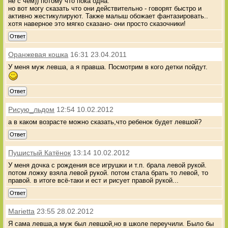
не с чем)) потому что пока одна.
но вот могу сказать что они действительно - говорят быстро и
активно жестикулируют. Также малыш обожает фантазировать..
хотя наверное это мягко сказано- они просто сказочники!
Ответ
Оранжевая кошка
16:31 23.04.2011
У меня муж левша, а я правша. Посмотрим в кого детки пойдут.
Ответ
Рисую_льдом
12:54 10.02.2012
а в каком возрасте можно сказать,что ребенок будет левшой?
Ответ
Пушистый Катёнок
13:14 10.02.2012
У меня дочка с рождения все игрушки и т.п. брала левой рукой.
потом ложку взяла левой рукой. потом стала брать то левой, то
правой. в итоге всё-таки и ест и рисует правой рукой...
Ответ
Marietta
23:55 28.02.2012
Я сама левша,а муж был левшой,но в школе переучили. Было бы