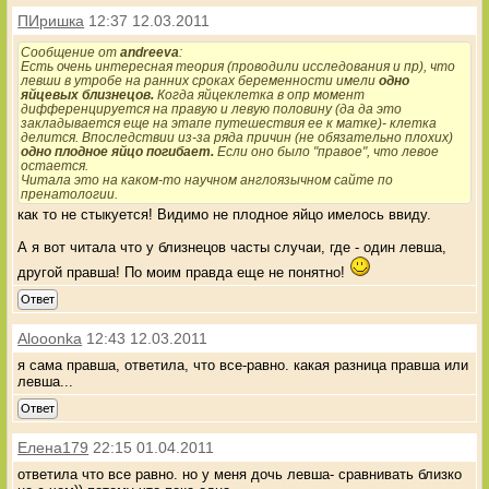
ПИришка
12:37 12.03.2011
Сообщение от
andreeva
:
Есть очень интересная теория (проводили исследования и пр), что
левши в утробе на ранних сроках беременности имели
одно
яйцевых близнецов.
Когда яйцеклетка в опр момент
дифференцируется на правую и левую половину (да да это
закладывается еще на этапе путешествия ее к матке)- клетка
делится. Впоследствии из-за ряда причин (не обязательно плохих)
одно плодное яйцо погибает.
Если оно было "правое", что левое
остается.
Читала это на каком-то научном англоязычном сайте по
пренатологии.
как то не стыкуется! Видимо не плодное яйцо имелось ввиду.
А я вот читала что у близнецов часты случаи, где - один левша,
другой правша! По моим правда еще не понятно!
Ответ
Alooonka
12:43 12.03.2011
я сама правша, ответила, что все-равно. какая разница правша или
левша...
Ответ
Елена179
22:15 01.04.2011
ответила что все равно. но у меня дочь левша- сравнивать близко