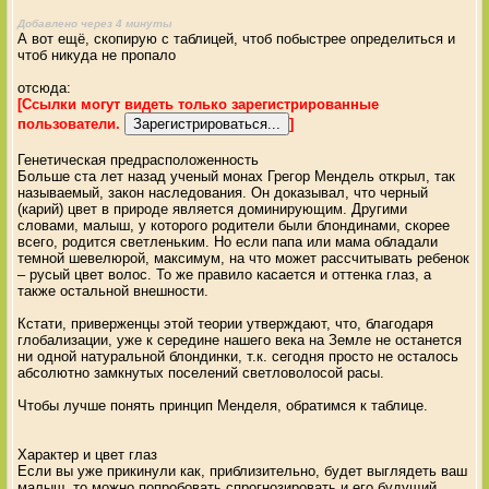
Добавлено через 4 минуты
А вот ещё, скопирую с таблицей, чтоб побыстрее определиться и
чтоб никуда не пропало
отсюда:
[Ссылки могут видеть только зарегистрированные
пользователи.
]
Генетическая предрасположенность
Больше ста лет назад ученый монах Грегор Мендель открыл, так
называемый, закон наследования. Он доказывал, что черный
(карий) цвет в природе является доминирующим. Другими
словами, малыш, у которого родители были блондинами, скорее
всего, родится светленьким. Но если папа или мама обладали
темной шевелюрой, максимум, на что может рассчитывать ребенок
– русый цвет волос. То же правило касается и оттенка глаз, а
также остальной внешности.
Кстати, приверженцы этой теории утверждают, что, благодаря
глобализации, уже к середине нашего века на Земле не останется
ни одной натуральной блондинки, т.к. сегодня просто не осталось
абсолютно замкнутых поселений светловолосой расы.
Чтобы лучше понять принцип Менделя, обратимся к таблице.
Характер и цвет глаз
Если вы уже прикинули как, приблизительно, будет выглядеть ваш
малыш, то можно попробовать спрогнозировать и его будущий