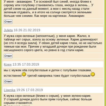
У меня - аквамарин. Т.е основной был синий, иногда ближе к
серому или голубому становились глаза, иногда в зелень... У
детей синие на данный момент, а мои с месяц назад стали
зеленым отдавать, и в итоге на солнце смотрятся зелеными
больше чем синими. Как море на картинках. Аквамарин
Ответ
Juleta
16:26 21.02.2019
У мужа серо-зеленые (непонятные), у меня карие. Жалко, в
таблице нет серых, взяла за основу зеленые. Карие доминируют
(но это я всегда знала). У обоих детей карие глаза, но не настолько
темные как мои. Причем у младшей дочери при рождении были
насыщенного серого цвета, но ровно в год стали карие.
Ответ
Ксюх
13:35 17.03.2019
мы с мужем оба голубоглазые и детки с голубыми глазками,
естественно
третий наверняка тоже будет голубоглазым
Ответ
Lisenka
19:26 17.03.2019
К мужа серо-зеленые (ближе к серым), у меня зелено-карие.
У старшей дочери долго были прям голубые, сейчас больше
серыми становятся.