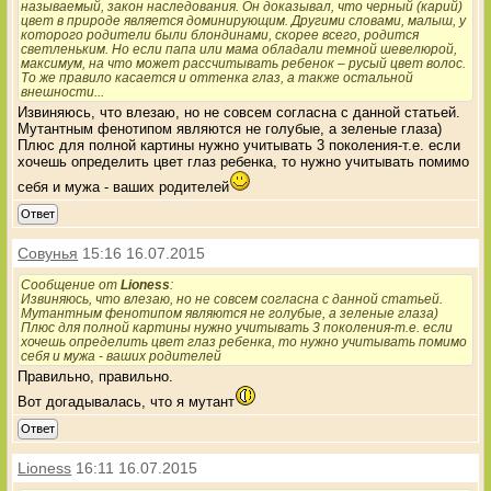
называемый, закон наследования. Он доказывал, что черный (карий)
цвет в природе является доминирующим. Другими словами, малыш, у
которого родители были блондинами, скорее всего, родится
светленьким. Но если папа или мама обладали темной шевелюрой,
максимум, на что может рассчитывать ребенок – русый цвет волос.
То же правило касается и оттенка глаз, а также остальной
внешности...
Извиняюсь, что влезаю, но не совсем согласна с данной статьей.
Мутантным фенотипом являются не голубые, а зеленые глаза)
Плюс для полной картины нужно учитывать 3 поколения-т.е. если
хочешь определить цвет глаз ребенка, то нужно учитывать помимо
себя и мужа - ваших родителей
Ответ
Совунья
15:16 16.07.2015
Сообщение от
Lioness
:
Извиняюсь, что влезаю, но не совсем согласна с данной статьей.
Мутантным фенотипом являются не голубые, а зеленые глаза)
Плюс для полной картины нужно учитывать 3 поколения-т.е. если
хочешь определить цвет глаз ребенка, то нужно учитывать помимо
себя и мужа - ваших родителей
Правильно, правильно.
Вот догадывалась, что я мутант
Ответ
Lioness
16:11 16.07.2015