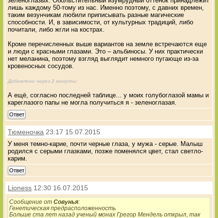
зеленоглазых. Обольстительный изумрудный оттенок принадлежит
лишь каждому 50-тому из нас. Именно поэтому, с давних времен,
таким везунчикам любили приписывать разные магические
способности. И, в зависимости, от культурных традиций, либо
почитали, либо жгли на кострах.
Кроме перечисленных выше вариантов на земле встречаются еще
и люди с красными глазами. Это – альбиносы. У них практически
нет меланина, поэтому взгляд выглядит немного пугающе из-за
кровеносных сосудов.
Добавлено через 2 минуты
А ещё, согласно последней таблице... у моих голубоглазой мамы и
кареглазого папы не могла получиться я - зеленоглазая.
Ответ
Тюменочка
23:17 15.07.2015
У меня темно-карие, почти черные глаза, у мужа - серые. Малыш
родился с серыми глазками, позже поменялся цвет, стал светло-
карим.
Ответ
Lioness
12:30 16.07.2015
Сообщение от
Совунья
:
Генетическая предрасположенность
Больше ста лет назад ученый монах Грегор Мендель открыл, так