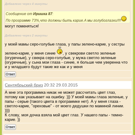
Добавлено через 4 минуты
Сообщение от
Иришка 87
:
По программе 73%,что должны быть карие.А мы голубоглазки!!!!
могут поменяться!
Добавлено через 2 минуты
у моей мамы серо-голубые глаза, у папы зелено-карие, у сестры
зелено-карие, у меня синие
, у свекрови светло зеленые
(огуречные), у свекра серо-голубые, у мужа светло зеленые
(огуречные), у сына мои глаза - синие, я больше чем уверенна что
и у младшего будут такие же как и у меня
Ответ
Сентябрьский бриз
20:32 29.03.2015
А мне эта программка никак не может рассчитать цвет глаз,
потому как указывает на ошибку. ))) У моей мамы глаза зеленые, у
папы - серые (такого цвета в программке нет). А у меня глаза -
светло-карие, "ореховые" - от моего дедушки по маминой линии.
))))
К слову, моя дочка взяла мой цвет глаз. У нашего папы - темно-
карие. ))
Ответ