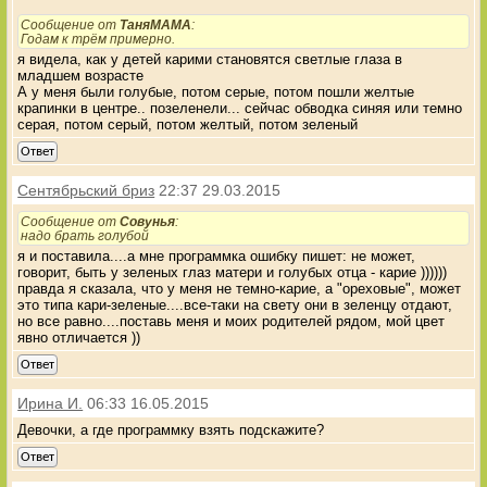
Сообщение от
ТаняМАМА
:
Годам к трём примерно.
я видела, как у детей карими становятся светлые глаза в
младшем возрасте
А у меня были голубые, потом серые, потом пошли желтые
крапинки в центре.. позеленели... сейчас обводка синяя или темно
серая, потом серый, потом желтый, потом зеленый
Ответ
Сентябрьский бриз
22:37 29.03.2015
Сообщение от
Совунья
:
надо брать голубой
я и поставила....а мне программка ошибку пишет: не может,
говорит, быть у зеленых глаз матери и голубых отца - карие ))))))
правда я сказала, что у меня не темно-карие, а "ореховые", может
это типа кари-зеленые....все-таки на свету они в зеленцу отдают,
но все равно....поставь меня и моих родителей рядом, мой цвет
явно отличается ))
Ответ
Ирина И.
06:33 16.05.2015
Девочки, а где программку взять подскажите?
Ответ