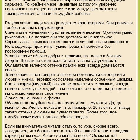
характер. По крайней мере, именитые астрологи уверенно
настаивают на существовании связи между цветом глаз и
темпераментом, а значит и судьбой ребенка.
Голубоглазые люди часто рождаются фантазерами. Они ранимы и
требовательны к окружающим.
Синеглазые женщины - чувствительные и нежные. Мужчины умеют
руководить, но делают они это достаточно ненавязчиво.
Серые глаза – признак интеллекта и отличной организованности.
Их владельцы практичны, умеют решать проблемы без
посторонней помощи.
Зеленоглазые обычно добры и терпимы, но только к близким
людям. Врагам не стоит рассчитывать на их уступчивость.
Обладатели зеленого оттенка практически всегда добиваются
своего.
Темно-карие глаза говорят о высокой потенциальной энергии и
любви к жизни. Нередко их хозяева наделены особенным шармом.
Светло-карий (медовый) взгляд встречается у скромных, иногда
немного замкнутых людей. Тем не менее его владельцы надежны,
им сложно навязать свое мнение.
Любопытные научные факты
Обладатели голубых глаз, на самом деле… мутанты. Да, да,
именно так. Ученые доказали, что, примерно, 10 тысяч лет назад
такого оттенка у людей не существовало. Более того, все
голубоглазые имеют одного общего предка.
Если вы внимательно читали статью, то уже, скорее всего,
догадались, что больше всего людей на нашей планете владеют
карим цветом глаз. А кого же меньше всего? Оказывается