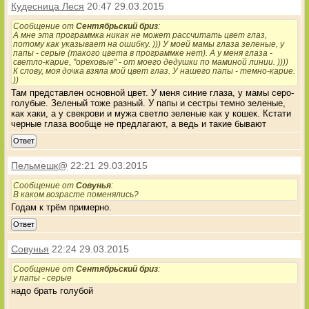
Кудесница Леся
20:47 29.03.2015
Сообщение от
Сентябрьский бриз
:
А мне эта программка никак не может рассчитать цвет глаз,
потому как указывает на ошибку. ))) У моей мамы глаза зеленые, у
папы - серые (такого цвета в программке нет). А у меня глаза -
светло-карие, "ореховые" - от моего дедушки по маминой линии. ))))
К слову, моя дочка взяла мой цвет глаз. У нашего папы - темно-карие.
))
Там представлен основной цвет. У меня синие глаза, у мамы серо-
голубые. Зеленый тоже разный. У папы и сестры темно зеленые,
как хаки, а у свекрови и мужа светло зеленые как у кошек. Кстати
черные глаза вообще не предлагают, а ведь и такие бывают
Ответ
Пельмешк@
22:21 29.03.2015
Сообщение от
Совунья
:
В каком возрасте поменялись?
Годам к трём примерно.
Ответ
Совунья
22:24 29.03.2015
Сообщение от
Сентябрьский бриз
:
у папы - серые
надо брать голубой