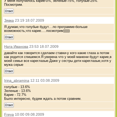
У меня получилось карие-0%, зелёные-75%, голубые-25%.
Посмотрим.
Ответ
Зявка
23:19 18.07.2009
Я думаю,что голубые будут....по программе-больше
возможность,что карие.....посмотрим))))))
Ответ
Ната Иванова
23:53 18.07.2009
давайте как говорится сделаем ставки-у кого какие глаза а потом
как родится спишемся.Я уверена что у моей манюни будут карие,в
моей семье все кареглазые.Даже у сестры дети кареглазые,хотя у
мужа серые
Ответ
Irina_abramina
12:11 03.08.2009
голубые - 13.6%
Зеленые - 13.6%
Карие - 72.7%
Было интересно, будем ждать а потом сравним.
Ответ
Freya
10:00 09.08.2009