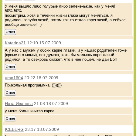
У меня вышло либо голубые либо зелененькие, как у меня!
50%-50%
посмотрим, хотя в течении жизни глаза могут меняться. я
родилась голубоглазой, потом как-то стала кареглазой, а сейчас
вообще зеленые! =)
Ответ
Katerina21
12:10 15.07.2009
А у нас с мужем у обоих карие глазки, и у наших родителей тоже
(кроме его мамы), вот думаю, хоть бы малышь кареглазый
родился, а то свекровь скажет, что в нее пошел, не дай Бог!
Ответ
uma1604
20:22 18.07.2009
Прикольная программка. ))))))))
Ответ
Ната Иванова
21:08 18.07.2009
у меня большинчтво карие
Ответ
ICEBERG
23:17 18.07.2009