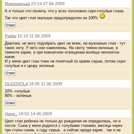
Маришенька
23:14 07.06.2009
А я только что поняла, что у всех поголовно серо-голубые глаза.
Так что цвет глаз малыша предопределен на 100%
Ответ
Psilda
15:19 11.06.2009
Девочки, не могу подобрать цвет ни моих, ни мужниных глаз - тут
таких нету. У него они хамелионы. На свету темно-зеленые, в
темноте карие, а при комнатном освящении вообще непонятно
какие.
И у меня цвет глаз тоже не понятный по краям серые, потом серо-
голубые и к ценру зеленые.
Ответ
OLGOVOLA
16:05 11.06.2009
10% -голубые
90% - зелёные
Ответ
Надя_
19:52 14.06.2009
Цвет глаз ребенка не только до рождения не определишь, но и
после. Сына у меня родился с голубыми глазами, месяца через
три стали синие, к году серые.. а сейчас вроде карие.. так и не