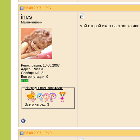
06.09.2007, 17:17
ines
Мама-чайник
мой второй икал настолько час
Регистрация: 13.08.2007
Адрес: Russia
Сообщений: 21
Вес репутации:
0
Награды пользователя:
Всего наград
: 3
06.09.2007, 17:29