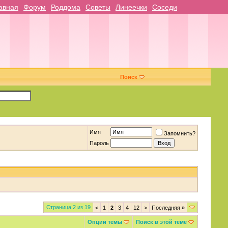
авная
Форум
Роддома
Советы
Линеечки
Соседи
Поиск
Имя
Запомнить?
Пароль
Страница 2 из 19
<
1
2
3
4
12
>
Последняя
»
Опции темы
Поиск в этой теме