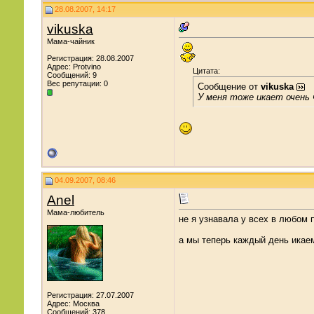
28.08.2007, 14:17
vikuska
Мама-чайник
Регистрация: 28.08.2007
Адрес: Protvino
Цитата:
Сообщений: 9
Вес репутации:
0
Сообщение от
vikuska
У меня тоже икает очень 
04.09.2007, 08:46
Anel
Мама-любитель
не я узнавала у всех в любом п
а мы теперь каждый день икае
Регистрация: 27.07.2007
Адрес: Москва
Сообщений: 378