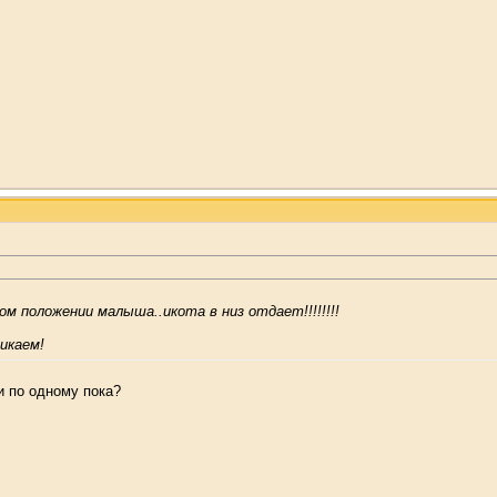
бом положении малыша..икота в низ отдает!!!!!!!!
икаем!
и по одному пока?