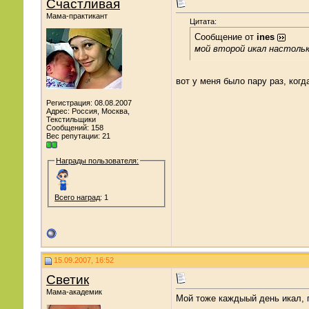
Счастливая
Мама-практикант
Цитата:
Сообщение от
ines
мой второй икал настоль
вот у меня было пару раз, когд
Регистрация: 08.08.2007
Адрес: Россия, Москва,
Текстильщики
Сообщений: 158
Вес репутации:
21
Награды пользователя:
Всего наград
: 1
15.09.2007, 16:52
Светик
Мама-академик
Мой тоже каждыый день икал, п