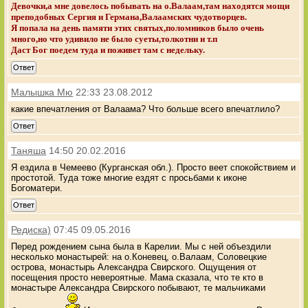
Девочки,а мне довелось побывать на о.Валаам,там находятся мощи
преподобных Сергия и Германа,Валаамских чудотворцев.
Я попала на день памяти этих святых,поломников было очень
много,но что удивило не было суеты,толкотни и т.п
Даст Бог поедем туда и поживет там с недельку.
Ответ
Малышка Мю
22:33 23.08.2012
какие впечатления от Валаама? Что больше всего впечатлило?
Ответ
Таняша
14:50 20.02.2016
Я ездила в Чемеево (Курганская обл.). Просто веет спокойствием и
простотой. Туда тоже многие ездят с просьбами к иконе
Богоматери.
Ответ
Редиска)
07:45 09.05.2016
Перед рождением сына была в Карелии. Мы с ней объездили
несколько монастырей: на о.Коневец, о.Валаам, Соловецкие
острова, монастырь Александра Свирского. Ощущения от
посещения просто невероятные. Мама сказала, что те кто в
монастыре Александра Свирского побывают, те мальчиками