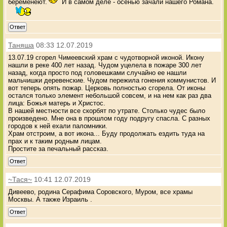
беременеют.
И в самом деле - осенью зачали нашего Романа.
Ответ
Таняша
08:33 12.07.2019
13.07.19 сгорел Чимеевский храм с чудотворной иконой. Икону
нашли в реке 400 лет назад. Чудом уцелела в пожаре 300 лет
назад, когда просто под головешками случайно ее нашли
мальчишки деревенские. Чудом пережила гонения коммунистов. И
вот теперь опять пожар. Церковь полностью сгорела. От иконы
остался только элемент небольшой совсем, и на нем как раз два
лица: Божья матерь и Христос.
В нашей местности все скорбят по утрате. Столько чудес было
произведено. Мне она в прошлом году подругу спасла. С разных
городов к ней ехали паломники.
Храм отстроим, а вот икона... Буду продолжать ездить туда на
прах и к таким родным лицам.
Простите за печальный рассказ.
Ответ
~Тася~
10:41 12.07.2019
Дивеево, родина Серафима Соровского, Муром, все храмы
Москвы. А также Израиль .
Ответ