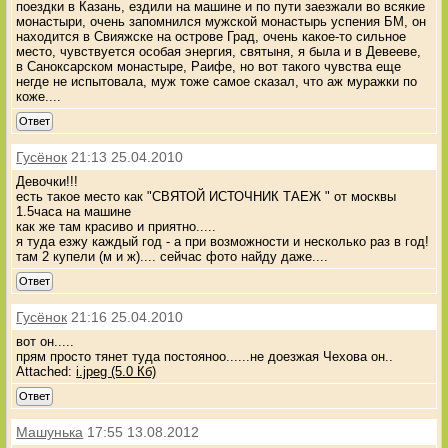
поездки в Казань, ездили на машине и по пути заезжали во всякие
монастыри, очень запомнился мужской монастырь успения БМ, он
находится в Свияжске на острове Град, очень какое-то сильное
место, чувствуется особая энергия, святыня, я была и в Девееве,
в Саноксарском монастыре, Раифе, но вот такого чувства еще
негде не испытовала, муж тоже самое сказал, что аж муражки по
коже....
Ответ
Гусёнок
21:13 25.04.2010
Девочки!!!
есть такое место как "СВЯТОЙ ИСТОЧНИК ТАЕЖ " от москвы
1.5часа на машине
как же там красиво и приятно.....
я туда езжу каждый год - а при возможности и несколько раз в год!
там 2 купели (м и ж).... сейчас фото найду даже....
Ответ
Гусёнок
21:16 25.04.2010
вот он.....
прям просто тянет туда постояноо......не доезжая Чехова он..
Attached:
i.jpeg (5.0 Кб)
Ответ
Машунька
17:55 13.08.2012