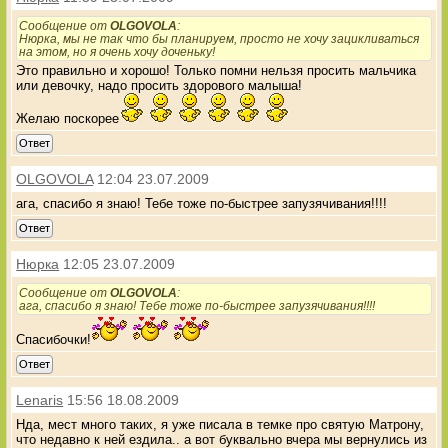
Сообщение от
OLGOVOLA
:
Нюрка, мы не так что бы планируем, просто не хочу зацикливаться
на этом, но я очень хочу доченьку!
Это правильно и хорошо! Только помни нельзя просить мальчика
или девочку, надо просить здорового малыша!
Желаю поскорее
Ответ
OLGOVOLA
12:04 23.07.2009
ага, спасибо я знаю! Тебе тоже по-быстрее запузячивания!!!!
Ответ
Нюрка
12:05 23.07.2009
Сообщение от
OLGOVOLA
:
ага, спасибо я знаю! Тебе тоже по-быстрее запузячивания!!!!
Спасибочки!
Ответ
Lenaris
15:56 18.08.2009
Нда, мест много таких, я уже писала в темке про святую Матрону,
что недавно к ней ездила.. а вот буквально вчера мы вернулись из