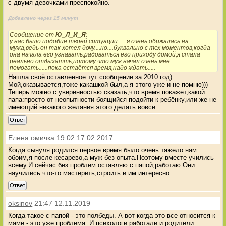
с двумя девочками преспокойно.
Добавлено через 15 минут
Сообщение от
Ю_Л_И_Я
:
у нас было подобие твоей ситуации......я очень обижалась на
мужа,ведь он так хотел дочу....но....буквально с тех моментов,когда
она начала его узнавать,радоваться его приходу домой,я стала
реально отдыхатть,потому что муж начал очень мне
помогать......пока остаётся время,надо ждать.....
Нашла своё оставленное тут сообщение за 2010 год)
Мой,оказывается,тоже какашкой был,а я этого уже и не помню)))
Теперь можно с уверенностью сказать,что время покажет,какой
папа:просто от неопытности боящийся подойти к ребёнку,или же не
имеющий никакого желания этого делать вовсе....
Ответ
Елена омичка
19:02 17.02.2017
Когда сынуля родился первое время было очень тяжело нам
обоим,я после кесарево,а муж без опыта.Поэтому вместе учились
всему.И сейчас без проблем оставляю с папой,работаю.Они
научились что-то мастерить,строить и им интересно.
Ответ
oksinov
21:47 12.11.2019
Когда такое с папой - это полбеды. А вот когда это все относится к
маме - это уже проблема. И психологи работали и родители