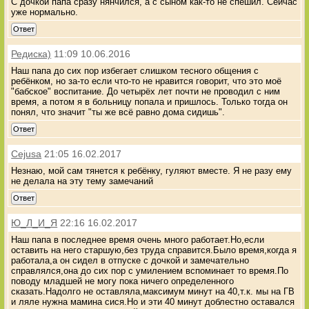
С дочкой папа сразу нянчился, а с сыном как-то не спешил. Сейчас
уже нормально.
Ответ
Редиска)
11:09 10.06.2016
Наш папа до сих пор избегает слишком тесного общения с
ребёнком, но за-то если что-то не нравится говорит, что это моё
"бабское" воспитание. До четырёх лет почти не проводил с ним
время, а потом я в больницу попала и пришлось. Только тогда он
понял, что значит "ты же всё равно дома сидишь".
Ответ
Cejusa
21:05 16.02.2017
Незнаю, мой сам тянется к ребёнку, гуляют вместе. Я не разу ему
не делала на эту тему замечаний
Ответ
Ю_Л_И_Я
22:16 16.02.2017
Наш папа в последнее время очень много работает.Но,если
оставить на него старшую,без труда справится.Было время,когда я
работала,а он сидел в отпуске с дочкой и замечательно
справлялся,она до сих пор с умилением вспоминает то время.По
поводу младшей не могу пока ничего определенного
сказать.Надолго не оставляла,максимум минут на 40,т.к. мы на ГВ
и ляле нужна мамина сися.Но и эти 40 минут доблестно оставался