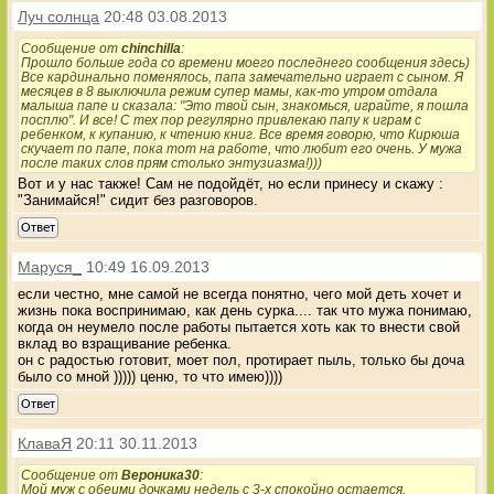
Луч солнца
20:48 03.08.2013
Сообщение от
chinchilla
:
Прошло больше года со времени моего последнего сообщения здесь)
Все кардинально поменялось, папа замечательно играет с сыном. Я
месяцев в 8 выключила режим супер мамы, как-то утром отдала
малыша папе и сказала: "Это твой сын, знакомься, играйте, я пошла
посплю". И все! С тех пор регулярно привлекаю папу к играм с
ребенком, к купанию, к чтению книг. Все время говорю, что Кирюша
скучает по папе, пока тот на работе, что любит его очень. У мужа
после таких слов прям столько энтузиазма!)))
Вот и у нас также! Сам не подойдёт, но если принесу и скажу :
"Занимайся!" сидит без разговоров.
Ответ
Маруся_
10:49 16.09.2013
если честно, мне самой не всегда понятно, чего мой деть хочет и
жизнь пока воспринимаю, как день сурка.... так что мужа понимаю,
когда он неумело после работы пытается хоть как то внести свой
вклад во взращивание ребенка.
он с радостью готовит, моет пол, протирает пыль, только бы доча
было со мной ))))) ценю, то что имею))))
Ответ
КлаваЯ
20:11 30.11.2013
Сообщение от
Вероника30
:
Мой муж с обеими дочками недель с 3-х спокойно остается.