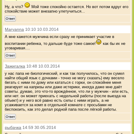
Ну, а что?
Мой тоже спокойно остается. Но вот потом вдруг его
спокойствие может внезапно улетучиться...
Ответ
Maryanna
10:10 10.03.2014
А мне кажется мужчина если сразу не принимает участие в
воспитании ребенка, то дальше буде тоже самое!
как бы их не
уговаривая....
Ответ
Зажигалка
10:48 10.03.2014
у нас папа не биологический, и как так получилось, что он сумел
найти общий язык с дочками - точно не могу сказать) ему весело
бегать с ними по дому или кататься с горки, он спокойнее меня
реагирует на капризы или даже истерики, иногда даже мне даёт
советы. думаю, это что-то врождённое, что ли у мужчин - или есть,
или нет. он может приехать с недельной работы (после выезда на
объект) и у него всё равно есть силы с ними играть, а не
усаживается за комп в отдельной комнате с просьбами не
беспокоить, как это делал родной папа после лёгкой работы.
Ответ
рыбачка
14:59 30.05.2014