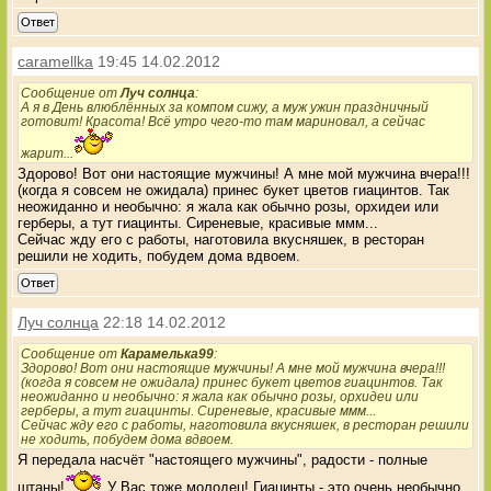
Ответ
caramellka
19:45 14.02.2012
Сообщение от
Луч солнца
:
А я в День влюблённых за компом сижу, а муж ужин праздничный
готовит! Красота! Всё утро чего-то там мариновал, а сейчас
жарит...
Здорово! Вот они настоящие мужчины! А мне мой мужчина вчера!!!
(когда я совсем не ожидала) принес букет цветов гиацинтов. Так
неожиданно и необычно: я жала как обычно розы, орхидеи или
герберы, а тут гиацинты. Сиреневые, красивые ммм...
Сейчас жду его с работы, наготовила вкусняшек, в ресторан
решили не ходить, побудем дома вдвоем.
Ответ
Луч солнца
22:18 14.02.2012
Сообщение от
Карамелька99
:
Здорово! Вот они настоящие мужчины! А мне мой мужчина вчера!!!
(когда я совсем не ожидала) принес букет цветов гиацинтов. Так
неожиданно и необычно: я жала как обычно розы, орхидеи или
герберы, а тут гиацинты. Сиреневые, красивые ммм...
Сейчас жду его с работы, наготовила вкусняшек, в ресторан решили
не ходить, побудем дома вдвоем.
Я передала насчёт "настоящего мужчины", радости - полные
штаны!
У Вас тоже молодец! Гиацинты - это очень необычно,