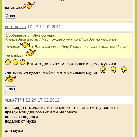
не избито!
Ответ
caramellka
12:23 17.02.2012
Сообщение от
Луч солнца
:
Я передала насчёт "настоящего мужчины", радости - полные
штаны!
У Вас тоже молодец! Гиацинты - это очень необычно,
не избито!
Вот что для счастья нужно настящему мужчине:
знать,что он нужен, любим и что он самый крутой
Ответ
умка7474
12:29 17.02.2012
мы всегда отмечаем этот праздник , я считаю что у нас и так
праздников для романтизмы маловато
вот наши подарки
подарок от мужа
для мужа