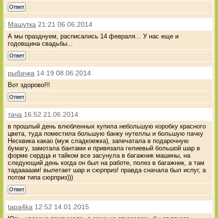
Ответ
Машутка
21:21 06.06.2014
А мы празднуем, расписались 14 февраля... У нас еще и
годовщина свадьбы...
Ответ
рыбачка
14:19 08.06.2014
Вот здорово!!!
Ответ
тача
16:52 21.06.2014
в прошлый день влюбленных купила небольшую коробку красного
цвета, туда поместила большую банку нутеллы и большую пачку
Несквика какао (муж сладкоежка), запечатала в подарочную
бумагу, замотала бантами и привязала гелиевый большой шар в
форме сердца и тайком все засунула в багажник машины, на
следующий день когда он был на работе, полез в багажник, а там
тадааааам! вылетает шар и сюрприз! правда сначала был испуг, а
потом типа сюрприз)))
Ответ
tapa4ka
12:52 14.01.2015