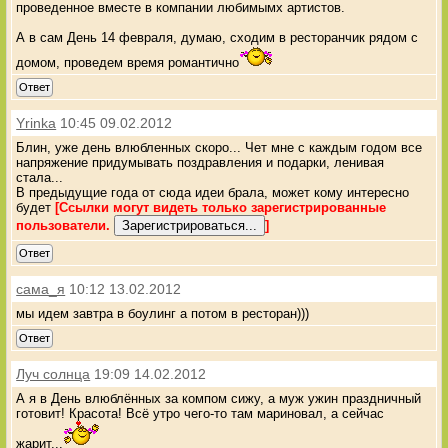
проведенное вместе в компании любимымх артистов.
А в сам День 14 февраля, думаю, сходим в ресторанчик рядом с
домом, проведем время романтично
Ответ
Yrinka
10:45 09.02.2012
Блин, уже день влюбленных скоро... Чет мне с каждым годом все
напряжение придумывать поздравления и подарки, ленивая
стала...
В предыдущие года от сюда идеи брала, может кому интересно
будет
[Ссылки могут видеть только зарегистрированные
пользователи.
]
Ответ
сама_я
10:12 13.02.2012
мы идем завтра в боулинг а потом в ресторан)))
Ответ
Луч солнца
19:09 14.02.2012
А я в День влюблённых за компом сижу, а муж ужин праздничный
готовит! Красота! Всё утро чего-то там мариновал, а сейчас
жарит...