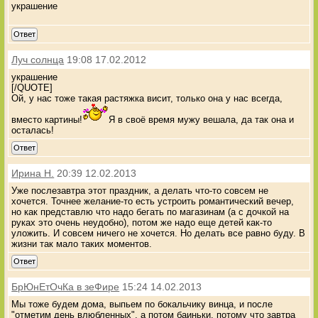
украшение
Ответ
Луч солнца
19:08 17.02.2012
украшение
[/QUOTE]
Ой, у нас тоже такая растяжка висит, только она у нас всегда,
вместо картины!
Я в своё время мужу вешала, да так она и
осталась!
Ответ
Ирина Н.
20:39 12.02.2013
Уже послезавтра этот праздник, а делать что-то совсем не
хочется. Точнее желание-то есть устроить романтический вечер,
но как представлю что надо бегать по магазинам (а с дочкой на
руках это очень неудобно), потом же надо еще детей как-то
уложить. И совсем ничего не хочется. Но делать все равно буду. В
жизни так мало таких моментов.
Ответ
БрЮнЕтОчКа в зеФире
15:24 14.02.2013
Мы тоже будем дома, выпьем по бокальчику винца, и после
"отметим день влюбленных", а потом баиньки, потому что завтра