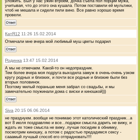
уложить. Был у нас ужин втроем, дочка съела пол порции мужа,
учитывая, что до этого она кушала. Потом поставили ей мультики,
чтоб не мешала и сидели пили вино. Все равно хорошо время
провели.
Ответ
КатЯ12
11:26 15.02.2014
Отмечали мне вчера мой любимый муш цветы подарил
Ответ
Родинка
13:47 15.02.2014
А мы не отмечаем. Какой-то он недопраздник.
Тем более вчера моя подруга выходила замуж в очень-очень узком
кругу родных и близких, и почти все родные и близкие были без
вторых половинок.
Поэтому милый пораньше меня забрал со свадьбы, и мы
замечательно поужинали дома с виски и киношкой)))
Ответ
Siva
20:15 06.06.2014
не празднуем..вообще не понимаю этот католический праздник...а
вот 8 июля поздравляю и все...подарки смысла дарить не вижу, и
ждать их тоже смысла не вижу..лучше посидим в обнимку,
посмотрим киношку, а потом с радостью предадимся сексу -
сааамый лучшый способ его отпрадновать!!!!