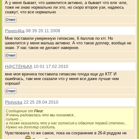
А у меня бывает, что шевелится активно, а бывает что еле -еле,
тоже не знаю нормально ли это, но скоро второе узи, надеюсь
скажут, что все нормально
Ответ
Pipeto4ka
08:39 20.11.2008
Мне поставили умеренную гипоксию, 6 баллов по ктг. Но
шевелится у меня малыш активно. А что такое доплер, вообще не
знаю. У нас такое не делают наверное.
Ответ
Н@CТЕНЬКА
10:01 17.02.2010
мне моя врачиха поставила гипаксию плода еще до КТГ И
ошиблась, там мне сказали что у меня все даже лучше чем
хорошо!
Ответ
Plotvicka
22:25 28.04.2010
Сообщение от
Fleur
:
Я очень радовалась что мы пинаемся...
сильно ....
а позже оказалось что у нас гипоксия и обвитие первой степени...
Нужно на допплер сходить.
Чувствовала то же самое, пока на сохранение в 26-й роддом не