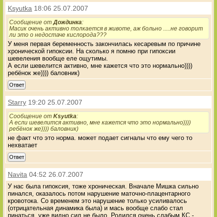
Ksyutka
18:06 25.07.2007
Сообщение от
Дождинка
:
Масик очень активно толкается в животе, аж больно .....не говорит
ли это о недостаче кислорода???
У меня первая беременность закончилась кесаревым по причине
хронической гипоксии. На сколько я помню при гипоксии
шевеления вообще еле ощутимы.
А если шевелится активно, мне кажется что это нормально))))
ребёнок же)))) баловник)
Ответ
Starry
19:20 25.07.2007
Сообщение от
Ksyutka
:
А если шевелится активно, мне кажется что это нормально))))
ребёнок же)))) баловник)
не факт что это норма. может подает сигналы что ему чего то
нехватает
Ответ
Navita
04:52 26.07.2007
У нас была гипоксия, тоже хроническая. Вначале Мишка сильно
пинался, оказалось потом нарушение маточно-плацентарного
кровотока. Со временем это нарушение только усиливалось
(отрицательная динамика была) и мась вообще слабо стал
пинаться, уже видно сил не было. Родился очень слабым КС -