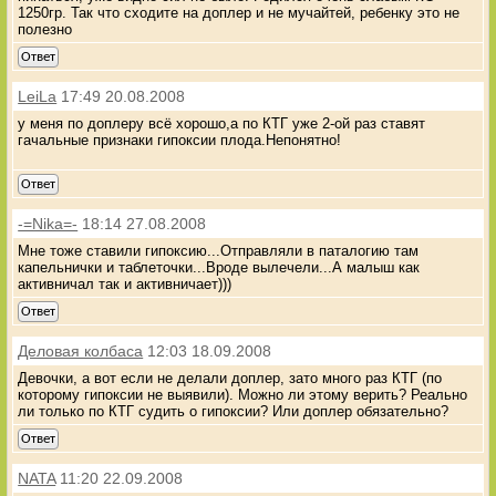
1250гр. Так что сходите на доплер и не мучайтей, ребенку это не
полезно
Ответ
LeiLa
17:49 20.08.2008
у меня по доплеру всё хорошо,а по КТГ уже 2-ой раз ставят
гачальные признаки гипоксии плода.Непонятно!
Ответ
-=Nika=-
18:14 27.08.2008
Мне тоже ставили гипоксию...Отправляли в паталогию там
капельнички и таблеточки...Вроде вылечели...А малыш как
активничал так и активничает)))
Ответ
Деловая колбаса
12:03 18.09.2008
Девочки, а вот если не делали доплер, зато много раз КТГ (по
которому гипоксии не выявили). Можно ли этому верить? Реально
ли только по КТГ судить о гипоксии? Или доплер обязательно?
Ответ
NATA
11:20 22.09.2008