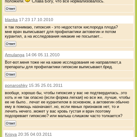
положили.
Слава Богу, что все нормализовалось.
Ответ
blanka
17:23 17.10.2010
я так понимаю, гипоксия - это недостаток кислорода плода?
мне врач выписывает для профилактики актовегин и потом
курантил, а на исследования никакие не посылает...
Ответ
Amulanga
14:06 05.11.2010
Вот-вот.меня тоже ни на какие исследования не направляют,а
препараты для профилактики гипоксии выписывают.бред.
Ответ
ponaroshky
15:35 25.01.2011
вообще, хорошо бы, чтобы гипоксия у вас не подтвердилась..это
хоть и не так опасно (если форма легкая) но все же, лучше, чтобы
ее не было.. лечат ее курантилом в основном, а актовегин обычно
ему в помощь назначают..но, если явных признаков нет, то и
лечить нечего..может у вас кровь густая и врач поэтому
подозревает гипоксию? или малыш слишком часто толкается?
Ответ
Krisya
20:35 04.03.2011