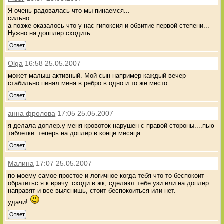
Я очень радовалась что мы пинаемся...
сильно ....
а позже оказалось что у нас гипоксия и обвитие первой степени...
Нужно на допплер сходить.
Ответ
Olga
16:58 25.05.2007
может малыш активный. Мой сын например каждый вечер
стабильно пинал меня в ребро в одно и то же место.
Ответ
анна фролова
17:05 25.05.2007
я делала доплер.у меня кровоток нарушен с правой стороны....пью
таблетки. теперь на доплер в конце месяца..
Ответ
Малина
17:07 25.05.2007
по моему самое простое и логичное когда тебя что то беспокоит -
обратитьс я к врачу. сходи в жк, сделают тебе узи или на доплер
направят и все выяснишь, стоит беспокоиться или нет.
удачи!
Ответ