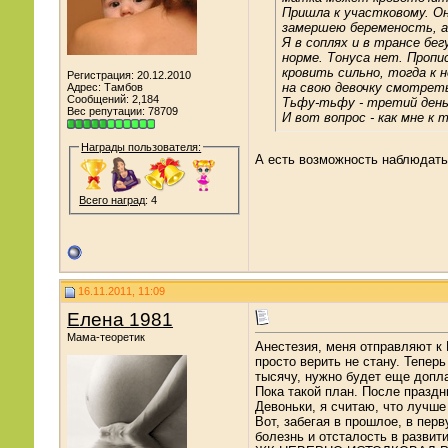
Пришла к участковому. Он
замершею беременость, а
Я в соплях и в трансе бег
норме. Тонуса нет. Пропи
кровить сильно, тогда к не
Регистрация: 20.12.2010
на свою девочку смотрет
Адрес: Тамбов
Сообщений: 2,184
Тьфу-тьфу - третий день 
Вес репутации:
78709
И вот вопрос - как мне к
Награды пользователя:
А есть возможность наблюдать
Всего наград
: 4
16.11.2011, 11:09
Елена 1981
Мама-теоретик
Анестезия, меня отправляют к 
просто верить не стану. Теперь
тысячу, нужно будет еще допла
Пока такой план. После праздн
Девоньки, я считаю, что лучше
Вот, забегая в прошлое, в пер
болезнь и отсталость в развит