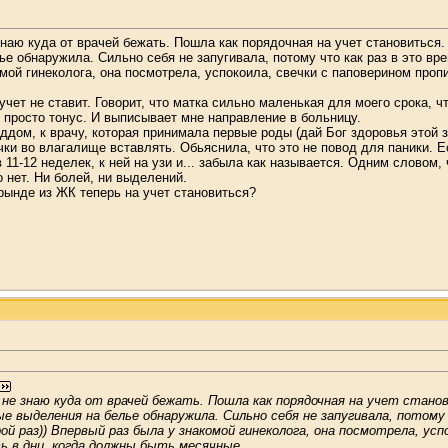
знаю куда от врачей бежать. Пошла как порядочная на учет становиться
е обнаружила. Сильно себя не запугивала, потому что как раз в это вр
омой гинеколога, она посмотрела, успокоила, свечки с паповерином пропи
учет не ставит. Говорит, что матка сильно маленькая для моего срока,
 просто тонус. И выписывает мне направление в больницу.
роддом, к врачу, которая принимала первые роды (дай Бог здоровья этой
чки во влагалище вставлять. Обьяснила, что это не повод для паники. Ес
в 11-12 неделек, к ней на узи и... забыла как называется. Одним словом
о нет. Ни болей, ни выделений.
урынде из ЖК теперь на учет становиться?
е не знаю куда от врачей бежать. Пошла как порядочная на учет стан
е выделения на белье обнаружила. Сильно себя не запугивала, потому
й раз)) Впервый раз была у знакомой гинеколога, она посмотрела, успо
 в дни, когда должны быть месячные.