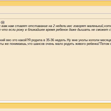
з
 вам.нам ставят отставание на 2 недели.вес говорят маленький,хотя 
л что если рожу в ближайшее время ребенок даже дышать не сможет с
ий вес-это какой?Я родила в 35-36 недель.Ну мне уколы кололи месяца 
 ты же понимаешь,что шансов очень мало родить живого ребенка"Потом 