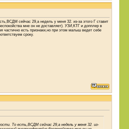
сть,ВСДМ сейчас 29,а недель у меня 32. из-за этого Г ставит
еспокойства мне он не доставляет). УЗИ,КТГ и допплер в
я частично есть признаки,но при этом малыш ведет себе
оответствуем сроку.
сти. То есть,ВСДМ сейчас 29,а недель у меня 32. из-
онический пиелонефрит(но беспокойства мне он не