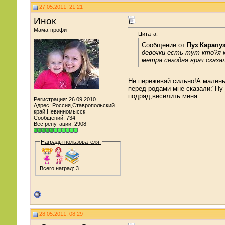
27.05.2011, 21:21
Инок
Мама-профи
Цитата:
Сообщение от
Пуз Карапу
девочки есть тут кто?я к
метра.сегодня врач сказа
Не переживай сильно!А маленьк
перед родами мне сказали:"Ну
подряд,веселить меня.
Регистрация: 26.09.2010
Адрес: Россия,Ставропольский
край,Невинномысск
Сообщений: 734
Вес репутации:
2908
Награды пользователя:
Всего наград
: 3
28.05.2011, 08:29