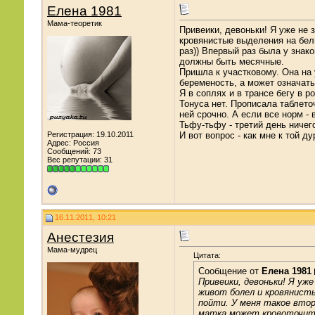
Елена 1981
Мама-теоретик
Привеики, девоньки! Я уже не 
кровянистые выделения на бель
раз)) Впервый раз была у знак
должны быть месячные.
Пришла к участковому. Она на 
беременость, а может означать
Я в соплях и в трансе бегу в 
Тонуса нет. Прописала таблето
ней срочно. А если все норм - 
Тьфу-тьфу - третий день ничег
Регистрация: 19.10.2011
И вот вопрос - как мне к той д
Адрес: Россия
Сообщений: 73
Вес репутации:
31
16.11.2011, 10:21
Анестезия
Мама-мудрец
Цитата:
Сообщение от
Елена 1981
Привеики, девоньки! Я уж
живот болел и кровянисты
пойти. У меня такое второ
матка может кровоточить