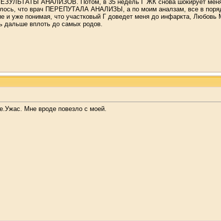
ЬТАТЫ АНАЛИЗОВ. Потом, в 35 недель Г ЖК снова шокирует меня - м
залось, что врач ПЕРЕПУТАЛА АНАЛИЗЫ, а по моим аналзам, все в поря
е и уже понимая, что участковый Г доведет меня до инфаркта, Любовь 
сь дальше вплоть до самых родов.
ое.Ужас. Мне вроде повезло с моей.