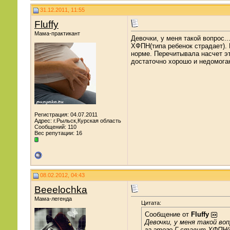
31.12.2011, 11:55
Fluffy
Мама-практикант
Девочки, у меня такой вопрос.
ХФПН(типа ребенок страдает). 
норме. Перечитывала насчет э
достаточно хорошо и недомогани
Регистрация: 04.07.2011
Адрес: г.Рыльск,Курская область
Сообщений: 110
Вес репутации:
16
08.02.2012, 04:43
Beeelochka
Мама-легенда
Цитата:
Сообщение от
Fluffy
Девочки, у меня такой во
за этого Г ставит ХФПН(т