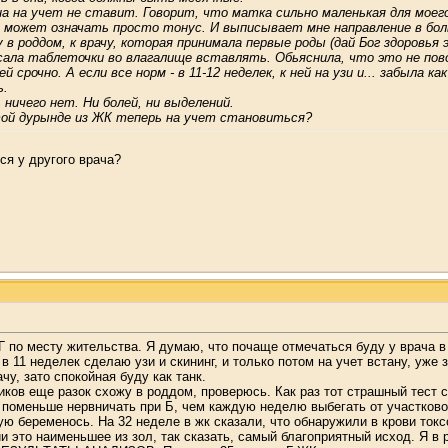
а на учет не ставит. Говорит, что матка сильно маленькая для моег
 может означать просто тонус. И выписывает мне направление в бол
у в роддом, к врачу, которая принимала первые роды (дай Бог здоровья
сала таблеточки во влагалище вставлять. Обьяснила, что это не пово
й срочно. А если все норм - в 11-12 неделек, к ней на узи и... забыла 
ь.
ничего нет. Ни болей, ни выделений.
 той дурынде из ЖК теперь на учет становиться?
ся у другого врача?
Г по месту жительства. Я думаю, что почаще отмечаться буду у врача в
 в 11 неделек сделаю узи и скининг, и только потом на учет встану, уже
чу, зато спокойная буду как танк.
иков еще разок схожу в роддом, проверюсь. Как раз тот страшный тест с
 поменьше нервничать при Б, чем каждую неделю выбегать от участковог
вую беременось. На 32 неделе в жк сказали, что обнаружили в крови ток
ии это наименьшее из зол, так сказать, самый благоприятный исход. Я в