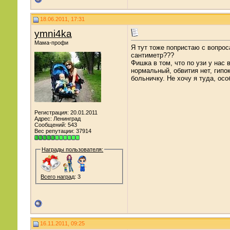
18.06.2011, 17:31
ymni4ka
Мама-профи
Я тут тоже попристаю с вопрос
сантиметр???
Фишка в том, что по узи у нас
нормальный, обвития нет, гипо
больничку. Не хочу я туда, ос
Регистрация: 20.01.2011
Адрес: Ленинград
Сообщений: 543
Вес репутации:
37914
Награды пользователя:
Всего наград
: 3
16.11.2011, 09:25