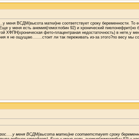
....у меня ВСДМ(высота матки)не соответствует сроку беременности. То е
Еще у меня есть анемия(гемоглобин 92) и хронический пиелонефрит(но б
той ХФПН(хроническая фето-плацентраная недостаточность) в нете,у мен
я я не ощущаю........стоит ли так переживать из-за этого?по весу мы с
прос.....у меня ВСДМ(высота матки)не соответствует сроку беременно
ипа ребенок страдает). Еще у меня есть анемия(гемоглобин 92) и хр