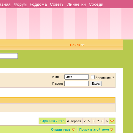
авная
Форум
Роддома
Советы
Линеечки
Соседи
Поиск
Имя
Запомнить?
Пароль
Страница 7 из 8
«
Первая
<
5
6
7
8
>
Опции темы
Поиск в этой теме