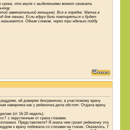
о срока, что вкупе с выделениями может означать
ьницу.
 этой замечательной женщине). Все в порядке. Матка в
д для паники. Если вдруг боли повторяться и будет
как называется. Одним словом, через три ндельки пойду
 роддоме, ей доверяю безгранично, а участковому врачу
 зная наверняка как у ребеночка дела обстоят. Отдала врачу
делаю (от 16-20 недель).
о Г с округленным от сраха глазами.
соплазмоз. Представляете? Я знала чем грозит ребеночку эта
 роддом к врачу побежала со слезами на глазах. Оказалось, Г