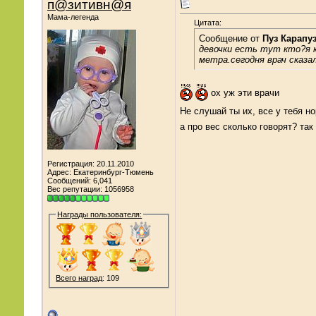
п@зитивн@я
Мама-легенда
Цитата:
Сообщение от
Пуз Карапу
девочки есть тут кто?я к
метра.сегодня врач сказа
ох уж эти врачи
Не слушай ты их, все у тебя н
а про вес сколько говорят? та
Регистрация: 20.11.2010
Адрес: Екатеринбург-Тюмень
Сообщений: 6,041
Вес репутации:
1056958
Награды пользователя:
Всего наград
: 109