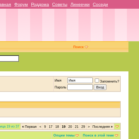
авная
Форум
Роддома
Советы
Линеечки
Соседи
Поиск
Имя
Запомнить?
Пароль
ица 19 из 37
«
Первая
<
9
17
18
19
20
21
29
>
Последняя
»
Опции темы
Поиск в этой теме