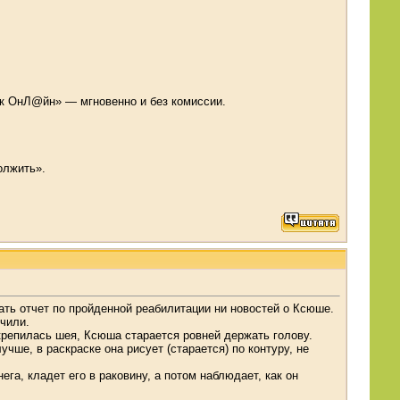
нк ОнЛ@йн» — мгновенно и без комиссии.
олжить».
ать отчет по пройденной реабилитации ни новостей о Ксюше.
чили.
крепилась шея, Ксюша старается ровней держать голову.
ше, в раскраске она рисует (старается) по контуру, не
га, кладет его в раковину, а потом наблюдает, как он