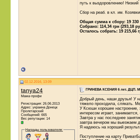
путь к выздоровлению! Низкий 
Сбор на реаб. в кл. им. Козявки
Общая сумма к сбору: 19 330 г
Собрано: 114,34 грн (293,18 ру
Осталось собрать: 19 215,66 г
02.12.2016, 13:09
tanya24
ГРИНЕВА КСЕНИЯ 6 лет. ДЦП. М
Мама-профи
Добрый день, наши друзья! У н
тяжело проходила, слякать. Ме
Регистрация: 26.06.2013
Адрес: украина Донецк
У Ксюши хорошее настроение, з
Пролетарский
интересом играет, занимается,
Сообщений: 665
Завтра у нас последнее заняти
Вес репутации:
14
завтра вечером мы выезжаем 
Я надеюсь на хороший результа
Награды пользователя:
Поступление на карту ПриватБ