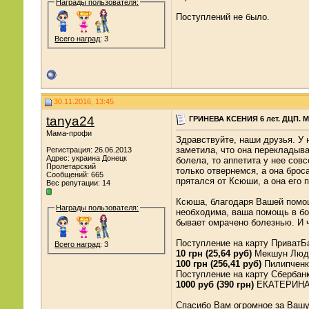
Награды пользователя:
Поступлений не было.
Всего наград
: 3
30.11.2016, 13:45
tanya24
ГРИНЕВА КСЕНИЯ 6 лет. ДЦП. М
Мама-профи
Здравствуйте, наши друзья. У 
заметила, что она перекладыва
Регистрация: 26.06.2013
Адрес: украина Донецк
болела, то аппетита у нее сов
Пролетарский
только отвернемся, а она брос
Сообщений: 665
прятался от Ксюши, а она его 
Вес репутации:
14
Ксюша, благодаря Вашей помощ
Награды пользователя:
необходима, ваша помощь в бо
бывает омрачено болезнью. И ч
Поступление на карту ПриватБ
Всего наград
: 3
10 грн (25,64 руб)
Мекшун Люд
100 грн (256,41 руб)
Пилипченк
Поступление на карту Сбербанк
1000 руб (390 грн)
ЕКАТЕРИНА 
Спасибо Вам огромное за Вашу