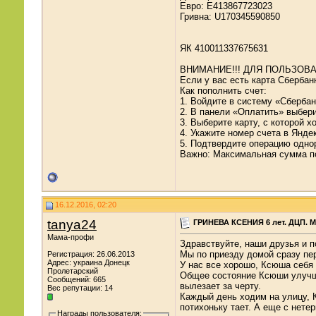
Евро: E413867723023
Гривна: U170345590850
ЯК 410011337675631
ВНИМАНИЕ!!! ДЛЯ ПОЛЬЗОВ
Если у вас есть карта Сберба
Как пополнить счет:
1. Войдите в систему «Сберба
2. В панели «Оплатить» выбер
3. Выберите карту, с которой х
4. Укажите номер счета в Янде
5. Подтвердите операцию одно
Важно: Максимальная сумма поп
16.12.2016, 02:20
tanya24
ГРИНЕВА КСЕНИЯ 6 лет. ДЦП. М
Мама-профи
Здравствуйте, наши друзья и п
Мы по приезду домой сразу пе
Регистрация: 26.06.2013
Адрес: украина Донецк
У нас все хорошо, Ксюша себя 
Пролетарский
Общее состояние Ксюши улучшил
Сообщений: 665
вылезает за черту.
Вес репутации:
14
Каждый день ходим на улицу, К
потихоньку тает. А еще с нете
Награды пользователя: