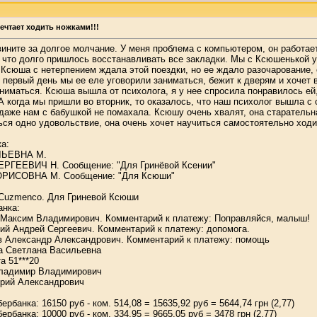
ечтает ходить ножками!!!
ините за долгое молчание. У меня проблема с компьютером, он работае
 что долго пришлось восстанавливать все закладки. Мы с Ксюшенькой у
. Ксюша с нетерпением ждала этой поездки, но ее ждало разочарование, 
 первый день мы ее еле уговорили заниматься, бежит к дверям и хочет в
ниматься. Ксюша вышла от психолога, я у нее спросила понравилось ей, 
 когда мы пришли во вторник, то оказалось, что наш психолог вышла с 
 даже нам с бабушкой не помахала. Ксюшу очень хвалят, она старательн
ься одно удовольствие, она очень хочет научиться самостоятельно ходит
а:
ЬЕВНА М.
ГЕЕВИЧ Н. Сообщение: "Для Гринёвой Ксении"
ИСОВНА М. Сообщение: "Для Ксюши"
Cuzmenco. Для Гриневой Ксюши
анка:
Максим Владимирович. Комментарий к платежу: Поправляйся, малыш!
ий Андрей Сергеевич. Комментарий к платежу: допомога.
 Александр Александрович. Комментарий к платежу: помощь
 Светлана Васильевна
а 51***20
ладимир Владимирович
рий Александрович
рбанка: 16150 руб - ком. 514,08 = 15635,92 руб = 5644,74 грн (2,77)
рбанка: 10000 руб - ком. 334,95 = 9665,05 руб = 3478 грн (2,77)