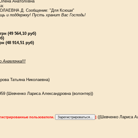
Олена Анатоліївна
а:
ЛАЕВНА Д. Сообщение: "Для Ксюши"
щь и поддержку! Пусть хранит Вас Господь!
рн (49 564,10 руб)
уб)
рн (48 914,51 руб)
 Ангелочка!!!
ярова Татьяна Николаевна)
959 (Шевченко Лариса Александровна (волонтер))
((Шевченко Лариса Ал
егистрированные пользователи.
]