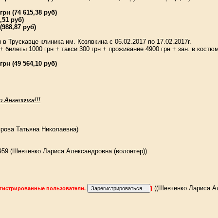
рн (74 615,38 руб)
,51 руб)
(988,87 руб)
в Трускавце клиника им. Козявкина с 06.02.2017 по 17.02.2017г.
 билеты 1000 грн + такси 300 грн + проживание 4900 грн + зан. в костюм
рн (49 564,10 руб)
 Ангелочка!!!
ярова Татьяна Николаевна)
959 (Шевченко Лариса Александровна (волонтер))
((Шевченко Лариса Ал
егистрированные пользователи.
]