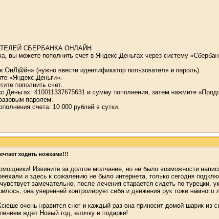
АТЕЛЕЙ СБЕРБАНКА ОНЛАЙН
нка, вы можете пополнить счет в Яндекс.Деньгах через систему «Сберба
нк ОнЛ@йн» (нужно ввести идентификатор пользователя и пароль).
ите «Яндекс.Деньги».
отите пополнить счет.
кс.Деньгах: 410011337675631 и сумму пополнения, затем нажмите «Прод
разовым паролем.
олнения счета: 10 000 рублей в сутки.
ечтает ходить ножками!!!
омощники! Извините за долгое молчание, но не было возможности напис
реехали и здесь к сожалению не было интернета, только сегодня подклю
чувствует замечательно, после лечения старается сидеть по турецки, у
ось, она уверенней контролирует себя и движения рук тоже намного луч
сюше очень нравится снег и каждый раз она приносит домой шарик из сне
рпением ждет Новый год, елочку и подарки!