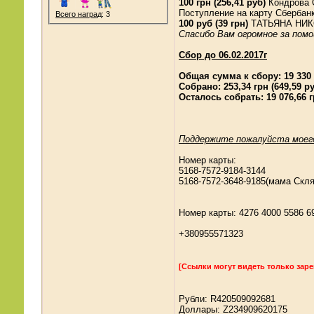
100 грн (256,41 руб)
Кондрова 
Поступление на карту Сбербанк
Всего наград
: 3
100 руб (39 грн)
ТАТЬЯНА НИКО
Спасибо Вам огромное за помо
Сбор до 06.02.2017г
Общая сумма к сбору: 19 330 г
Собрано: 253,34 грн (649,59 р
Осталось собрать: 19 076,66 г
Поддержите пожалуйста моего
Номер карты:
5168-7572-9184-3144
5168-7572-3648-9185(мама Скл
Номер карты: 4276 4000 5586 6
+380955571323
[Ссылки могут видеть только зар
Рубли: R420509092681
Доллары: Z234909620175