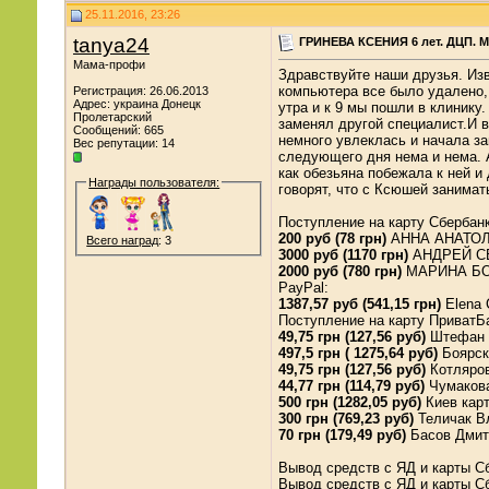
25.11.2016, 23:26
tanya24
ГРИНЕВА КСЕНИЯ 6 лет. ДЦП. М
Мама-профи
Здравствуйте наши друзья. Изв
компьютера все было удалено,
Регистрация: 26.06.2013
Адрес: украина Донецк
утра и к 9 мы пошли в клинику
Пролетарский
заменял другой специалист.И в
Сообщений: 665
немного увлеклась и начала за
Вес репутации:
14
следующего дня нема и нема. А
как обезьяна побежала к ней и
Награды пользователя:
говорят, что с Ксюшей занимат
Поступление на карту Сбербанк
200 руб (78 грн)
АННА АНАТОЛ
Всего наград
: 3
3000 руб (1170 грн)
АНДРЕЙ СЕР
2000 руб (780 грн)
МАРИНА БОР
PayPal:
1387,57 руб (541,15 грн)
Elena 
Поступление на карту ПриватБ
49,75 грн (127,56 руб)
Штефан 
497,5 грн ( 1275,64 руб)
Боярск
49,75 грн (127,56 руб)
Котляров
44,77 грн (114,79 руб)
Чумакова
500 грн (1282,05 руб)
Киев карт
300 грн (769,23 руб)
Теличак В
70 грн (179,49 руб)
Басов Дмит
Вывод средств с ЯД и карты Сбе
Вывод средств с ЯД и карты Сбе