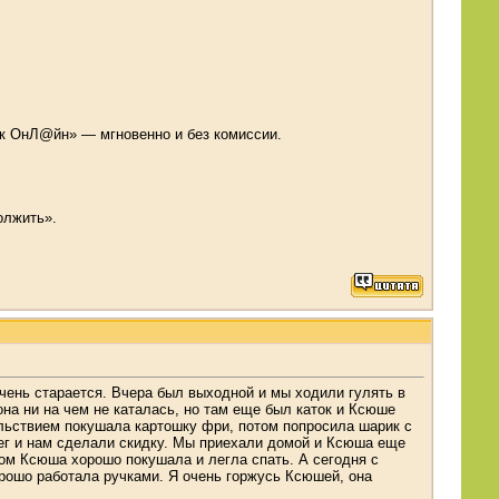
нк ОнЛ@йн» — мгновенно и без комиссии.
олжить».
чень старается. Вчера был выходной и мы ходили гулять в
она ни на чем не каталась, но там еще был каток и Ксюше
ольствием покушала картошку фри, потом попросила шарик с
енег и нам сделали скидку. Мы приехали домой и Ксюша еще
ом Ксюша хорошо покушала и легла спать. А сегодня с
орошо работала ручками. Я очень горжусь Ксюшей, она