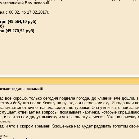
материнский Вам поклон!!!
на с 06.02. по 17.02.2017г.
рн (49 564,10 руб)
б)
рн (49 270,92 руб)
ечтает ходить ножками!!!
ас все хорошо, только сегодня подвела погода, до клиники еле дошли, 
стами бабушка несла Ксюшу на руках, а я несла коляску. Иногда шли п
анимается отлично, начала сидеть по турецки. Она умничка, с ней зани
 слушает, отвечает на вопросы, показывает картинки, которые спрашиваю
е, и завтра нам дадут выписку и чек за оплату лечения. Уже по приезду
домой.
т, и что в скором времени Ксюшенька нас будет радовать топотом свои
анка: