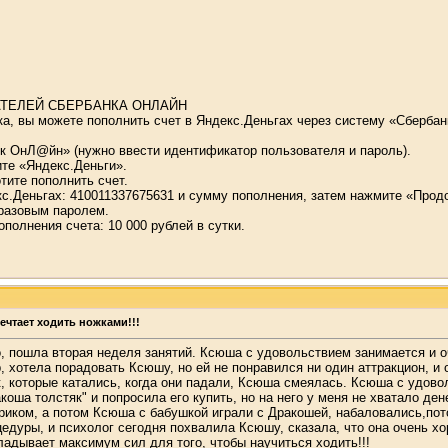
АТЕЛЕЙ СБЕРБАНКА ОНЛАЙН
нка, вы можете пополнить счет в Яндекс.Деньгах через систему «Сберба
нк ОнЛ@йн» (нужно ввести идентификатор пользователя и пароль).
ите «Яндекс.Деньги».
отите пополнить счет.
кс.Деньгах: 410011337675631 и сумму пополнения, затем нажмите «Прод
разовым паролем.
олнения счета: 10 000 рублей в сутки.
ечтает ходить ножками!!!
, пошла вторая неделя занятий. Ксюша с удовольствием занимается и о
, хотела порадовать Ксюшу, но ей не понравился ни один аттракцион, и 
к, которые катались, когда они падали, Ксюша смеялась. Ксюша с удов
коша толстяк" и попросила его купить, но на него у меня не хватало д
риком, а потом Ксюша с бабушкой играли с Дракошей, набаловались,пот
едуры, и психолог сегодня похвалила Ксюшу, сказала, что она очень х
ладывает максимум сил для того, чтобы научиться ходить!!!