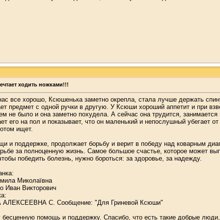
ечтает ходить ножками!!!
нас все хорошо, Ксюшенька заметно окрепла, стала лучше держать спину
ет предмет с одной ручки в другую. У Ксюши хороший аппетит и при взве
сем не было и она заметно похудела. А сейчас она трудится, занимаетс
ает его на пол и показывает, что он маленький и непослушный убегает о
потом ищет.
и и поддержке, продолжает борьбу и верит в победу над коварным диаг
рьбе за полноценную жизнь. Самое большое счастье, которое может выпа
тобы победить болезнь, нужно бороться: за здоровье, за надежду.
анка:
мила Миколаївна
о Иван Викторович
а:
АЛЕКСЕЕВНА С. Сообщение: "Для Гриневой Ксюши"
 бесценную помощь и поддержку. Спасибо, что есть такие добрые люди,