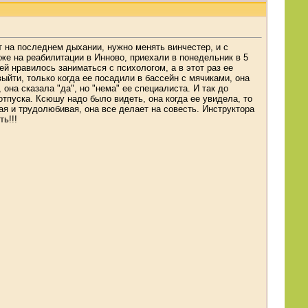
т на последнем дыхании, нужно менять винчестер, и с
же на реабилитации в Инново, приехали в понедельник в 5
ей нравилось заниматься с психологом, а в этот раз ее
ыйти, только когда ее посадили в бассейн с мячиками, она
она сказала "да", но "нема" ее специалиста. И так до
отпуска. Ксюшу надо было видеть, она когда ее увидела, то
ая и трудолюбивая, она все делает на совесть. Инструктора
ь!!!