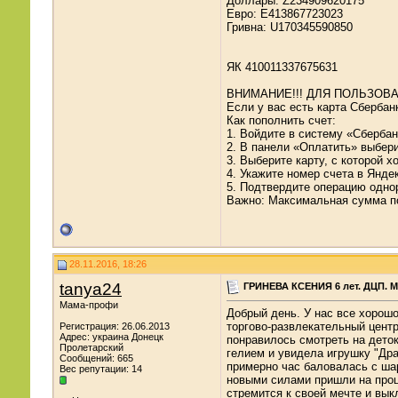
Доллары: Z234909620175
Евро: E413867723023
Гривна: U170345590850
ЯК 410011337675631
ВНИМАНИЕ!!! ДЛЯ ПОЛЬЗОВ
Если у вас есть карта Сберба
Как пополнить счет:
1. Войдите в систему «Сберба
2. В панели «Оплатить» выбер
3. Выберите карту, с которой х
4. Укажите номер счета в Янде
5. Подтвердите операцию одно
Важно: Максимальная сумма поп
28.11.2016, 18:26
tanya24
ГРИНЕВА КСЕНИЯ 6 лет. ДЦП. М
Мама-профи
Добрый день. У нас все хорошо
торгово-развлекательный центр
Регистрация: 26.06.2013
Адрес: украина Донецк
понравилось смотреть на дето
Пролетарский
гелием и увидела игрушку "Дра
Сообщений: 665
примерно час баловалась с ша
Вес репутации:
14
новыми силами пришли на проц
стремится к своей мечте и вык