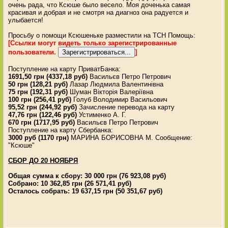
очень рада, что Ксюше было весело. Моя доченька самая
красивая и добрая и не смотря на диагноз она радуется и
улыбается!
Просьбу о помощи Ксюшеньке разместили на ТСН Помощь:
[Ссылки могут видеть только зарегистрированные
пользователи.
]
Поступление на карту ПриватБанка:
1691,50 грн (4337,18 руб)
Васильєв Петро Петрович
50 грн (128,21 руб)
Лазар Людмила Валентинівна
75 грн (192,31 руб)
Шуман Вікторія Валеріївна
100 грн (256,41 руб)
Голуб Володимир Васильович
95,52 грн (244,92 руб)
Зачисление перевода на карту
47,76 грн (122,46 руб)
Устименко А. Г.
670 грн (1717,95 руб)
Васильєв Петро Петрович
Поступление на карту Сбербанка:
3000 руб (1170 грн)
МАРИНА БОРИСОВНА М. Сообщение:
"Ксюше"
СБОР ДО 20 НОЯБРЯ
Общая сумма к сбору: 30 000 грн (76 923,08 руб)
Собрано: 10 362,85 грн (26 571,41 руб)
Осталось собрать: 19 637,15 грн (50 351,67 руб)