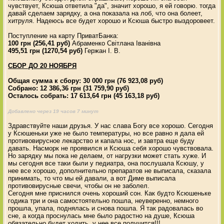
чувствует, Ксюша ответила "да", значит хорошо, я ей говорю. тогда
давай сделаем зарядку, а она показала на лоб, что она болеет,
хитруля. Надеюсь все будет хорошо и Ксюша быстро выздоровеет.
Поступление на карту ПриватБанка:
100 грн (256,41 руб)
Абраменко Світлана Іванівна
495,51 грн (1270,54 руб)
Гержан І. В.
СБОР ДО 20 НОЯБРЯ
Общая сумма к сбору: 30 000 грн (76 923,08 руб)
Собрано: 12 386,36 грн (31 759,90 руб)
Осталось собрать: 17 613,64 грн (45 163,18 руб)
Добавлено через 19 часов 7 минут
Здравствуйте наши друзья. У нас слава Богу все хорошо. Сегодня
у Ксюшеньки уже не было температуры, но все равно я дала ей
противовирусное лекарство и капала нос, и завтра еще буду
давать. Насморк не проявился и Ксюша себя хорошо чувствовала.
Но зарядку мы пока не делаем, от нагрузки может стать хуже. И
мы сегодня все таки были у педиатра, она послушала Ксюшу, у
нее все хорошо, дополнительно препаратов не выписала, сказала
принимать, то что мы ей давали, а вот Диме выписала
противовирусные свечи, чтобы он не заболел.
Сегодня мне приснился очень хороший сон. Как будто Ксюшеньке
годика три и она самостоятельно пошла, неуверенно, немного
прошла, упала, поднялась и снова пошла. Я так радовалась во
сне, а когда проснулась мне было радостно на душе, Ксюша
обязательно будет ходить, у нее все получится!!!