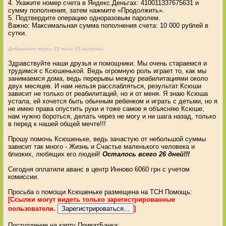
4. Укажите номер счета в Яндекс.Деньгах: 410011337675631 и
сумму пополнения, затем нажмите «Продолжить».
5. Подтвердите операцию одноразовым паролем.
Важно: Максимальная сумма пополнения счета: 10 000 рублей в
сутки.
Добавлено через 23 часа 33 минуты
Здравствуйте наши друзья и помощники. Мы очень стараемся и
трудимся с Ксюшенькой. Ведь огромную роль играет то, как мы
занимаемся дома, ведь перерывы между реабилитациями около
двух месяцев. И нам нельзя расслабляться, результат Ксюши
зависит не только от реабилитаций, но и от меня. Я знаю Ксюша
устала, ей хочется быть обычным ребенком и играть с детьми, но я
не имею права опустить руки и тоже самое я объясняю Ксюше,
нам нужно бороться, делать через не могу и ни шага назад, только
в перед к нашей общей мечте!!!
Прошу помочь Ксюшеньке, ведь зачастую от небольшой суммы
зависит так много - Жизнь и Счастье маленького человека и
близких, любящих его людей!
Осталось всего 26 дней!!!
Сегодня оплатили аванс в центр Инново 6060 грн с учетом
комиссии.
Просьба о помощи Ксюшеньке размещена на ТСН Помощь:
[Ссылки могут видеть только зарегистрированные
пользователи.
]
Поступление на карту ПриватБанка: