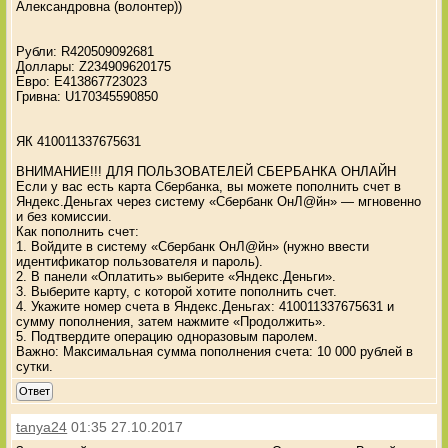
Александровна (волонтер))
Рубли: R420509092681
Доллары: Z234909620175
Евро: E413867723023
Гривна: U170345590850
ЯК 410011337675631
ВНИМАНИЕ!!! ДЛЯ ПОЛЬЗОВАТЕЛЕЙ СБЕРБАНКА ОНЛАЙН
Если у вас есть карта Сбербанка, вы можете пополнить счет в
Яндекс.Деньгах через систему «Сбербанк ОнЛ@йн» — мгновенно
и без комиссии.
Как пополнить счет:
1. Войдите в систему «Сбербанк ОнЛ@йн» (нужно ввести
идентификатор пользователя и пароль).
2. В панели «Оплатить» выберите «Яндекс.Деньги».
3. Выберите карту, с которой хотите пополнить счет.
4. Укажите номер счета в Яндекс.Деньгах: 410011337675631 и
сумму пополнения, затем нажмите «Продолжить».
5. Подтвердите операцию одноразовым паролем.
Важно: Максимальная сумма пополнения счета: 10 000 рублей в
сутки.
Ответ
tanya24
01:35 27.10.2017