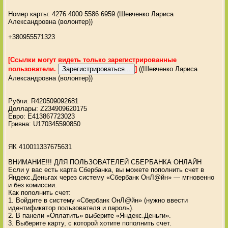
Номер карты: 4276 4000 5586 6959 (Шевченко Лариса
Александровна (волонтер))
+380955571323
[Ссылки могут видеть только зарегистрированные
пользователи.
]
((Шевченко Лариса
Александровна (волонтер))
Рубли: R420509092681
Доллары: Z234909620175
Евро: E413867723023
Гривна: U170345590850
ЯК 410011337675631
ВНИМАНИЕ!!! ДЛЯ ПОЛЬЗОВАТЕЛЕЙ СБЕРБАНКА ОНЛАЙН
Если у вас есть карта Сбербанка, вы можете пополнить счет в
Яндекс.Деньгах через систему «Сбербанк ОнЛ@йн» — мгновенно
и без комиссии.
Как пополнить счет:
1. Войдите в систему «Сбербанк ОнЛ@йн» (нужно ввести
идентификатор пользователя и пароль).
2. В панели «Оплатить» выберите «Яндекс.Деньги».
3. Выберите карту, с которой хотите пополнить счет.