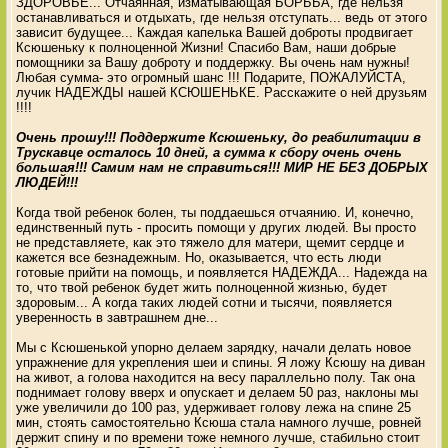
ЗДОРОВЬЕ... Отчаянная, изматывающая БОРЬБА, где нельзя
останавливаться и отдыхать, где нельзя отступать... ведь от этого
зависит будущее... Каждая капелька Вашей доброты продвигает
Ксюшеньку к полноценной Жизни! Спасибо Вам, наши добрые
помощники за Вашу доброту и поддержку. Вы очень нам нужны!
Любая сумма- это огромный шанс !!! Подарите, ПОЖАЛУЙСТА,
лучик НАДЕЖДЫ нашей КСЮШЕНЬКЕ. Расскажите о ней друзьям
!!!!
Очень прошу!!! Поддержите Ксюшеньку, до реабилитации в
Трускавце осталось 10 дней, а сумма к сбору очень очень
большая!!! Самим нам не справиться!!! МИР НЕ БЕЗ ДОБРЫХ
ЛЮДЕЙ!!!
Когда твой ребенок болен, ты поддаешься отчаянию. И, конечно,
единственный путь - просить помощи у других людей. Вы просто
не представляете, как это тяжело для матери, щемит сердце и
кажется все безнадежным. Но, оказывается, что есть люди
готовые прийти на помощь, и появляется НАДЕЖДА... Надежда на
то, что твой ребенок будет жить полноценной жизнью, будет
здоровым... А когда таких людей сотни и тысячи, появляется
уверенность в завтрашнем дне...
Мы с Ксюшенькой упорно делаем зарядку, начали делать новое
упражнение для укрепления шеи и спины. Я ложу Ксюшу на диван
на живот, а голова находится на весу параллельно полу. Так она
поднимает голову вверх и опускает и делаем 50 раз, наклоны мы
уже увеличили до 100 раз, удерживает голову лежа на спине 25
мин, стоять самостоятельно Ксюша стала намного лучше, ровней
держит спину и по времени тоже немного лучше, стабильно стоит