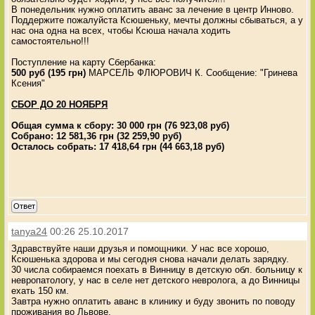
В понедельник нужно оплатить аванс за лечение в центр Инново.
Поддержите пожалуйста Ксюшеньку, мечты должны сбываться, а у
нас она одна на всех, чтобы Ксюша начала ходить
самостоятельно!!!
Поступление на карту Сбербанка:
500 руб (195 грн)
МАРСЕЛЬ ФЛЮРОВИЧ К. Сообщение: "Гринева
Ксения"
СБОР ДО 20 НОЯБРЯ
Общая сумма к сбору: 30 000 грн (76 923,08 руб)
Собрано: 12 581,36 грн (32 259,90 руб)
Осталось собрать: 17 418,64 грн (44 663,18 руб)
Ответ
tanya24
00:26 25.10.2017
Здравствуйте наши друзья и помощники. У нас все хорошо,
Ксюшенька здорова и мы сегодня снова начали делать зарядку.
30 числа собираемся поехать в Винницу в детскую обл. больницу к
невропатологу, у нас в селе нет детского невролога, а до Винницы
ехать 150 км.
Завтра нужно оплатить аванс в клинику и буду звонить по поводу
проживания во Львове.