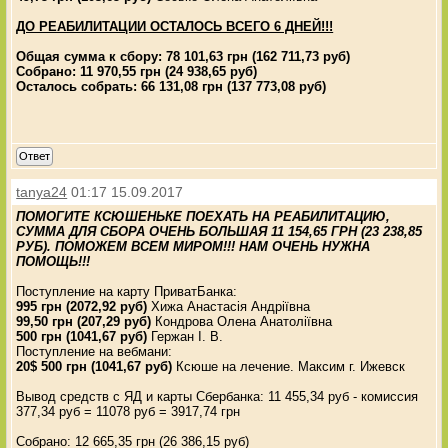
ДО РЕАБИЛИТАЦИИ ОСТАЛОСЬ ВСЕГО 6 ДНЕЙ!!!
Общая сумма к сбору: 78 101,63 грн (162 711,73 руб)
Собрано: 11 970,55 грн (24 938,65 руб)
Осталось собрать: 66 131,08 грн (137 773,08 руб)
Ответ
tanya24
01:17 15.09.2017
ПОМОГИТЕ КСЮШЕНЬКЕ ПОЕХАТЬ НА РЕАБИЛИТАЦИЮ,
СУММА ДЛЯ СБОРА ОЧЕНЬ БОЛЬШАЯ 11 154,65 ГРН (23 238,85
РУБ). ПОМОЖЕМ ВСЕМ МИРОМ!!! НАМ ОЧЕНЬ НУЖНА
ПОМОЩЬ!!!
Поступление на карту ПриватБанка:
995 грн (2072,92 руб)
Хижа Анастасія Андріївна
99,50 грн (207,29 руб)
Кондрова Олена Анатоліївна
500 грн (1041,67 руб)
Гержан І. В.
Поступление на вебмани:
20$ 500 грн (1041,67 руб)
Ксюше на лечение. Максим г. Ижевск
Вывод средств с ЯД и карты Сбербанка: 11 455,34 руб - комиссия
377,34 руб = 11078 руб = 3917,74 грн
Собрано: 12 665,35 грн (26 386,15 руб)