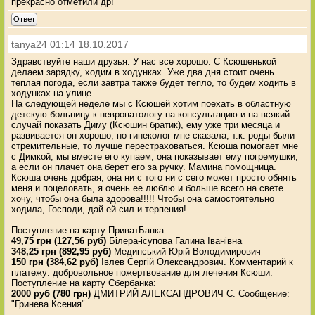
прекрасно отметили др!
Ответ
tanya24
01:14 18.10.2017
Здравствуйте наши друзья. У нас все хорошо. С Ксюшенькой
делаем зарядку, ходим в ходунках. Уже два дня стоит очень
теплая погода, если завтра также будет тепло, то будем ходить в
ходунках на улице.
На следующей неделе мы с Ксюшей хотим поехать в областную
детскую больницу к невропатологу на консультацию и на всякий
случай показать Диму (Ксюшин братик), ему уже три месяца и
развивается он хорошо, но гинеколог мне сказала, т.к. роды были
стремительные, то лучше перестраховаться. Ксюша помогает мне
с Димкой, мы вместе его купаем, она показывает ему погремушки,
а если он плачет она берет его за ручку. Мамина помощница.
Ксюша очень добрая, она ни с того ни с сего может просто обнять
меня и поцеловать, я очень ее люблю и больше всего на свете
хочу, чтобы она была здорова!!!!! Чтобы она самостоятельно
ходила, Господи, дай ей сил и терпения!
Поступление на карту ПриватБанка:
49,75 грн (127,56 руб)
Білера-ісупова Галина Іванівна
348,25 грн (892,95 руб)
Мединський Юрій Володимирович
150 грн (384,62 руб)
Івлев Сергій Олександрович. Комментарий к
платежу: добровольное пожертвование для лечения Ксюши.
Поступление на карту Сбербанка:
2000 руб (780 грн)
ДМИТРИЙ АЛЕКСАНДРОВИЧ С. Сообщение:
"Гринева Ксения"