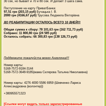
30 сек, но бывает и 70 и 80 сек. И делает 3 шага сама.
Поступление на карту ПриватБанка:
97,51 грн (203,15 руб)
Бучацька І. В.
2000 грн (4166,67 руб)
Трусова Людмила Вікторівна
ДО РЕАБИЛИТАЦИИ ОСТАЛОСЬ ВСЕГО 10 ДНЕЙ!!!
Общая сумма к сбору: 78 101,63 грн (162 711,73 руб)
Собрано: 11 800,80 грн (24 585 руб)
Осталось собрать: 66 300,83 грн (138 126,73 руб)
Поддержите пожалуйста моего Ангелочка!!!
Номер карты:
5168-7572-9184-3144
5168-7572-3648-9185(мама Склярова Татьяна Николаевна)
Номер карты: 4276 4000 5586 6959 (Шевченко Лариса
Александровна (волонтер))
+380955571323
[Ссылки могут видеть только зарегистрированные