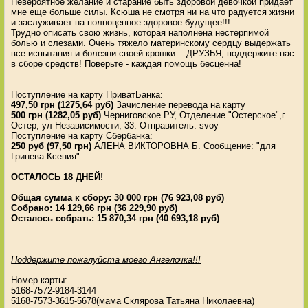
Невероятное желание и старание быть здоровой девочкой придаёт
мне еще больше силы. Ксюша не смотря ни на что радуется жизни
и заслуживает на полноценное здоровое будущее!!!
Трудно описать свою жизнь, которая наполнена нестерпимой
болью и слезами. Очень тяжело материнскому сердцу выдержать
все испытания и болезни своей крошки... ДРУЗЬЯ, поддержите нас
в сборе средств! Поверьте - каждая помощь бесценна!
Поступление на карту ПриватБанка:
497,50 грн (1275,64 руб)
Зачисление перевода на карту
500 грн (1282,05 руб)
Черниговское РУ, Отделение "Остерское",г
Остер, ул Независимости, 33. Отправитель: svoy
Поступление на карту Сбербанка:
250 руб (97,50 грн)
АЛЕНА ВИКТОРОВНА Б. Сообщение: "для
Гринева Ксения"
ОСТАЛОСЬ 18 ДНЕЙ!
Общая сумма к сбору: 30 000 грн (76 923,08 руб)
Собрано: 14 129,66 грн (36 229,90 руб)
Осталось собрать: 15 870,34 грн (40 693,18 руб)
Поддержите пожалуйста моего Ангелочка!!!
Номер карты:
5168-7572-9184-3144
5168-7573-3615-5678(мама Склярова Татьяна Николаевна)