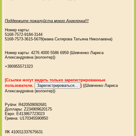
Поддержите пожалуйста моего Ангелочка!!!
Номер карты:
5168-7572-9184-3144
5168-7573-3615-5678(мама Склярова Татьяна Николаевна)
Номер карты: 4276 4000 5586 6959 (Шевченко Лариса
Александровна (волонтер))
+380955571323
[Ссылки могут видеть только зарегистрированные
пользователи.
]
((Шевченко Лариса
Александровна (волонтер))
Рубли: R420509092681
Доллары: Z234909620175
Евро: E413867723023
Гривна: U170345590850
ЯК 410011337675631