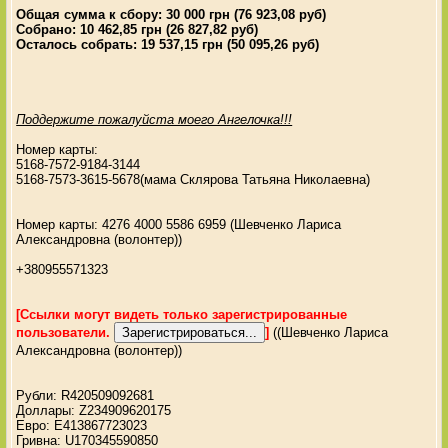
Общая сумма к сбору: 30 000 грн (76 923,08 руб)
Собрано: 10 462,85 грн (26 827,82 руб)
Осталось собрать: 19 537,15 грн (50 095,26 руб)
Поддержите пожалуйста моего Ангелочка!!!
Номер карты:
5168-7572-9184-3144
5168-7573-3615-5678(мама Склярова Татьяна Николаевна)
Номер карты: 4276 4000 5586 6959 (Шевченко Лариса
Александровна (волонтер))
+380955571323
[Ссылки могут видеть только зарегистрированные
пользователи.
]
((Шевченко Лариса
Александровна (волонтер))
Рубли: R420509092681
Доллары: Z234909620175
Евро: E413867723023
Гривна: U170345590850