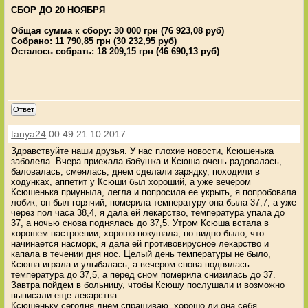
СБОР ДО 20 НОЯБРЯ
Общая сумма к сбору: 30 000 грн (76 923,08 руб)
Собрано: 11 790,85 грн (30 232,95 руб)
Осталось собрать: 18 209,15 грн (46 690,13 руб)
Ответ
tanya24
00:49 21.10.2017
Здравствуйте наши друзья. У нас плохие новости, Ксюшенька
заболела. Вчера приехала бабушка и Ксюша очень радовалась,
баловалась, смеялась, днем сделали зарядку, походили в
ходунках, аппетит у Ксюши был хороший, а уже вечером
Ксюшенька приуныла, легла и попросила ее укрыть, я попробовала
лобик, он был горячий, померила температуру она была 37,7, а уже
через пол часа 38,4, я дала ей лекарство, температура упала до
37, а ночью снова поднялась до 37,5. Утром Ксюша встала в
хорошем настроении, хорошо покушала, но видно было, что
начинается насморк, я дала ей противовирусное лекарство и
капала в течении дня нос. Целый день температуры не было,
Ксюша играла и улыбалась, а вечером снова поднялась
температура до 37,5, а перед сном померила снизилась до 37.
Завтра пойдем в больницу, чтобы Ксюшу послушали и возможно
выписали еще лекарства.
Ксюшеньку сегодня днем спрашиваю, хорошо ли она себя