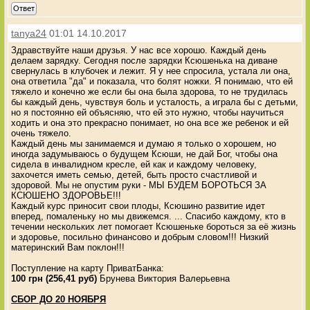
Ответ
tanya24
01:01 14.10.2017
Здравствуйте наши друзья. У нас все хорошо. Каждый день
делаем зарядку. Сегодня после зарядки Ксюшенька на диване
свернулась в клубочек и лежит. Я у нее спросила, устала ли она,
она ответила "да" и показала, что болят ножки. Я понимаю, что ей
тяжело и конечно же если бы она была здорова, то не трудилась
бы каждый день, чувствуя боль и усталость, а играла бы с детьми,
но я постоянно ей объясняю, что ей это нужно, чтобы научиться
ходить и она это прекрасно понимает, но она все же ребенок и ей
очень тяжело.
Каждый день мы занимаемся и думаю я только о хорошем, но
иногда задумываюсь о будущем Ксюши, не дай Бог, чтобы она
сидела в инвалидном кресле, ей как и каждому человеку,
захочется иметь семью, детей, быть просто счастливой и
здоровой. Мы не опустим руки - МЫ БУДЕМ БОРОТЬСЯ ЗА
КСЮШЕНО ЗДОРОВЬЕ!!!
Каждый курс приносит свои плоды, Ксюшино развитие идет
вперед, помаленьку но мы движемся. ... Спасибо каждому, кто в
течении нескольких лет помогает Ксюшеньке бороться за её жизнь
и здоровье, посильно финансово и добрым словом!!! Низкий
материнский Вам поклон!!!
Поступление на карту ПриватБанка:
100 грн (256,41 руб)
Брунева Виктория Валерьевна
СБОР ДО 20 НОЯБРЯ