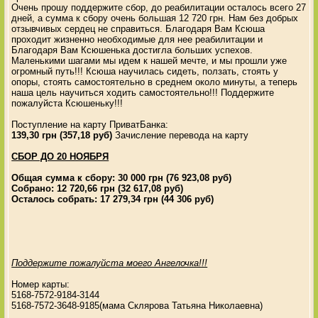
Очень прошу поддержите сбор, до реабилитации осталось всего 27
дней, а сумма к сбору очень большая 12 720 грн. Нам без добрых
отзывчивых сердец не справиться. Благодаря Вам Ксюша
проходит жизненно необходимые для нее реабилитации и
Благодаря Вам Ксюшенька достигла больших успехов.
Маленькими шагами мы идем к нашей мечте, и мы прошли уже
огромный путь!!! Ксюша научилась сидеть, ползать, стоять у
опоры, стоять самостоятельно в среднем около минуты, а теперь
наша цель научиться ходить самостоятельно!!! Поддержите
пожалуйста Ксюшеньку!!!
Поступление на карту ПриватБанка:
139,30 грн (357,18 руб)
Зачисление перевода на карту
СБОР ДО 20 НОЯБРЯ
Общая сумма к сбору: 30 000 грн (76 923,08 руб)
Собрано: 12 720,66 грн (32 617,08 руб)
Осталось собрать: 17 279,34 грн (44 306 руб)
Поддержите пожалуйста моего Ангелочка!!!
Номер карты:
5168-7572-9184-3144
5168-7572-3648-9185(мама Склярова Татьяна Николаевна)