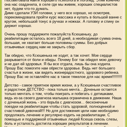
Посоветовала найти хорошего психолога и логопед. Этим конечно
она нас озадачила, в селе где мы живем, хороших специалистов
нет, будем что-то думать.
Диме сделали УЗИ головки, у него все хорошо, но осмотрев,
порекомендовала пройти курс массажа и купать в большой ванне с
кругом, небольшой тонус в ручках и ножках. А головку и спину он
держит хорошо.
Очень прошу поддержите пожалуйста Ксюшеньку, до
реабилитации осталось всего 18 дней, а необходимая сумма очень
большая, не хватает больше половины суммы. Без добрых
отзывчивых сердец нам не закрыть сбор.
Так обидно, что Ксюшенька не ходит, а так хочет. Мое сердце
разрывается от боли и обиды. Почему Бог так обидел мою девочку
и не дал ей здоровья. Я бы все отдала, лишь бы она ходила.
Прошу Вас помогите нам обрести здоровье. Ведь нет большего
счастья в жизни, как видеть жизнерадостного, здорового ребенка.
Прошу Вас не оставляйте нас в такое тяжелое для нас время!!!!!!!!!
Детство - самое приятное время жизни, а у Ксюшеньки счастливое
и радостное ДЕТСТВО - пока только мечта... Доченьке остается
только мечтать о том, чтобы поиграть и побегать с детишками,
ведь из-за своего диагноза малышка ограничена в движении. Наша
с доченькой жизнь - это борьба с диагнозом... бесконечные
поездки на реабилитации чтобы стать здоровой, полноценной и
счастливой девочкой!!! Но для достижения цели нам необходимо
продолжать лечение и регулярно ездить на реабилитации. С
помощью и поддержкой отзывчивых людей Ксюша сквозь слезы,
боль и усталость достигла хороших результатов в лечении.