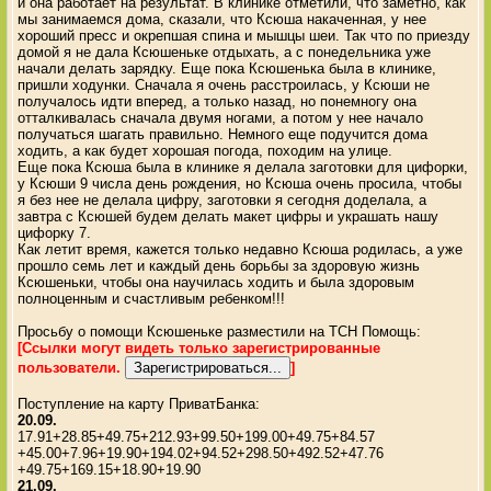
и она работает на результат. В клинике отметили, что заметно, как
мы занимаемся дома, сказали, что Ксюша накаченная, у нее
хороший пресс и окрепшая спина и мышцы шеи. Так что по приезду
домой я не дала Ксюшеньке отдыхать, а с понедельника уже
начали делать зарядку. Еще пока Ксюшенька была в клинике,
пришли ходунки. Сначала я очень расстроилась, у Ксюши не
получалось идти вперед, а только назад, но понемногу она
отталкивалась сначала двумя ногами, а потом у нее начало
получаться шагать правильно. Немного еще подучится дома
ходить, а как будет хорошая погода, походим на улице.
Еще пока Ксюша была в клинике я делала заготовки для цифорки,
у Ксюши 9 числа день рождения, но Ксюша очень просила, чтобы
я без нее не делала цифру, заготовки я сегодня доделала, а
завтра с Ксюшей будем делать макет цифры и украшать нашу
цифорку 7.
Как летит время, кажется только недавно Ксюша родилась, а уже
прошло семь лет и каждый день борьбы за здоровую жизнь
Ксюшеньки, чтобы она научилась ходить и была здоровым
полноценным и счастливым ребенком!!!
Просьбу о помощи Ксюшеньке разместили на ТСН Помощь:
[Ссылки могут видеть только зарегистрированные
пользователи.
]
Поступление на карту ПриватБанка:
20.09.
17.91+28.85+49.75+212.93+99.50+199.00+49.75+84.57
+45.00+7.96+19.90+194.02+94.52+298.50+492.52+47.76
+49.75+169.15+18.90+19.90
21.09.