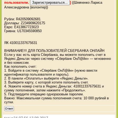
пользователи.
]
((Шевченко Лариса
Александровна (волонтер))
Рубли: R420509092681
Доллары: Z234909620175
Евро: E413867723023
Гривна: U170345590850
ЯК 410011337675631
ВНИМАНИЕ!!! ДЛЯ ПОЛЬЗОВАТЕЛЕЙ СБЕРБАНКА ОНЛАЙН
Если у вас есть карта Сбербанка, вы можете пополнить счет в
Яндекс.Деньгах через систему «Сбербанк ОнЛ@йн» — мгновенно
и без комиссии.
Как пополнить счет:
1. Войдите в систему «Сбербанк ОнЛ@йн» (нужно ввести
идентификатор пользователя и пароль).
2. В панели «Оплатить» выберите «Яндекс.Деньги».
3. Выберите карту, с которой хотите пополнить счет.
4. Укажите номер счета в Яндекс.Деньгах: 410011337675631 и
сумму пополнения, затем нажмите «Продолжить».
5. Подтвердите операцию одноразовым паролем.
Важно: Максимальная сумма пополнения счета: 10 000 рублей в
сутки.
Ответ
tanya24
07:56 12.09.2017