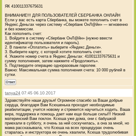
ЯК 410011337675631
ВНИМАНИЕ!!! ДЛЯ ПОЛЬЗОВАТЕЛЕЙ СБЕРБАНКА ОНЛАЙН
Если у вас есть карта Сбербанка, вы можете пополнить счет в
Яндекс.Деньгах через систему «Сбербанк ОнЛ@йн» — мгновенно
и без комиссии.
Как пополнить счет:
1. Войдите в систему «Сбербанк ОнЛ@йн» (нужно ввести
идентификатор пользователя и пароль).
2. В панели «Оплатить» выберите «Яндекс.Деньги».
3. Выберите карту, с которой хотите пополнить счет.
4. Укажите номер счета в Яндекс.Деньгах: 410011337675631 и
сумму пополнения, затем нажмите «Продолжить».
5. Подтвердите операцию одноразовым паролем.
Важно: Максимальная сумма пополнения счета: 10 000 рублей в
сутки.
Ответ
tanya24
07:45 06.10.2017
Здравствуйте наши друзья! Огромное спасибо за Ваши добрые
сердца, благодаря Вам Ксюшенька проходит необходимые
реабилитации, учится новому и стремится научиться ходить. Ваша
вера, поддержка и помощь дает нам еще больше силы!!! Низкий
материнский Вам поклон. Ксюша уже дома, они с бабушкой
приехали в субботу, я очень за ней соскучилась, а она за мной, но
мама рассказывала, что Ксюша на всех процедурах очень
старалась и инструктора ее очень хвалили, Ксюша трудолюбивая