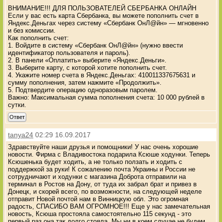
ВНИМАНИЕ!!! ДЛЯ ПОЛЬЗОВАТЕЛЕЙ СБЕРБАНКА ОНЛАЙН
Если у вас есть карта Сбербанка, вы можете пополнить счет в
Яндекс.Деньгах через систему «Сбербанк ОнЛ@йн» — мгновенно
и без комиссии.
Как пополнить счет:
1. Войдите в систему «Сбербанк ОнЛ@йн» (нужно ввести
идентификатор пользователя и пароль).
2. В панели «Оплатить» выберите «Яндекс.Деньги».
3. Выберите карту, с которой хотите пополнить счет.
4. Укажите номер счета в Яндекс.Деньгах: 410011337675631 и
сумму пополнения, затем нажмите «Продолжить».
5. Подтвердите операцию одноразовым паролем.
Важно: Максимальная сумма пополнения счета: 10 000 рублей в
сутки.
Ответ
tanya24
02:29 16.09.2017
Здравствуйте наши друзья и помощники! У нас очень хорошие
новости. Фирма с Владивостока подарила Ксюше ходунки. Теперь
Ксюшенька будет ходить, а не только ползать и ходить с
поддержкой за руки! К сожалению почта Украины и России не
сотрудничают и ходунки с магазина Доброта отправили на
терминал в Ростов на Дону, от туда их забрал брат и привез в
Донецк, и скорей всего, по возможности, на следующей неделе
отправит Новой почтой нам в Винницкую обл. Это огромная
радость, СПАСИБО ВАМ ОГРОМНОЕ!!! Еще у нас замечательная
новость, Ксюша простояла самостоятельно 115 секунд - это
первый раз она так долго стояла. Мы ни в коем случае не будем