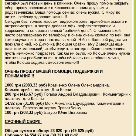
сегодня был первый день в клинике. Очень прошу помочь закрыть
сбор, прошу расскажите о Ксюшеньке своим друзьям и
родственникам, Ваша помощь сейчас очень нужна. С миру по
нитке - ребенку здоровая жизнь!!!
Сегодня был только массаж, видеоконтроль, врачебный осмотр и
антропометрия, а завтра добавят лфк, рефлексотерапию и
коррекцию, а со среды полный "рабочий день". С Ксюшенькой
часто разговариваю по телефону и очень очень скучаю по ней, она
тоже скучает и вчера плакала за мной. Я бы с большой радостью
поехала с ней, но Димочка (Ксюшин братик, ему 2 месяца) еще
слишком маленький, чтобы ездить и погода сейчас переменчива,
пусть немножко подрастет. Как бы ни было, но Ксюше очень нужна
постоянная реабилитация, чтобы сбылась наша общая мечта,
чтобы Ксюша ходила самостоятельно!!!
ОЧЕНЬ ПРОШУ ВАШЕЙ ПОМОЩИ, ПОДДЕРЖКИ И
ПОНИМАНИЯ!!!
1000 грн (2083,33 руб)
Кравченко Олена Олександрівна.
Комментарий к платежу: Для Ксени
200 грн (416,67 руб)
Погыба Андрей Владимирович. Комментарий к
платежу: для Ксюши.
14,92 грн (31,08 руб)
Моїк Анжеліка Едуардівна. Комментарий к
платежу: Переказ на картку ПриватБанку.
100 грн (208,33 руб)
Батуро Юлія Вікторівна
СРОЧНЫЙ СБОР!!!
Общая сумма к сбору: 23 820 грн (49 625 руб)
Собрано: 14 554,27 грн (30 321,40 руб)