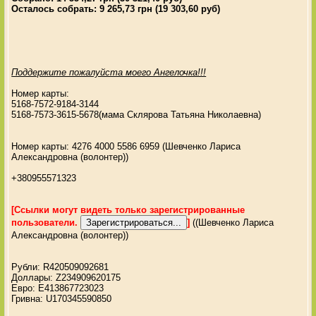
Осталось собрать: 9 265,73 грн (19 303,60 руб)
Поддержите пожалуйста моего Ангелочка!!!
Номер карты:
5168-7572-9184-3144
5168-7573-3615-5678(мама Склярова Татьяна Николаевна)
Номер карты: 4276 4000 5586 6959 (Шевченко Лариса
Александровна (волонтер))
+380955571323
[Ссылки могут видеть только зарегистрированные
пользователи.
]
((Шевченко Лариса
Александровна (волонтер))
Рубли: R420509092681
Доллары: Z234909620175
Евро: E413867723023
Гривна: U170345590850