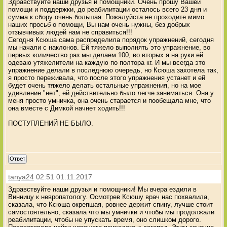
Здравствуйте наши друзья и помощники. Очень прошу Вашей
помощи и поддержки, до реабилитации осталось всего 23 дня и
сумма к сбору очень большая. Пожалуйста не проходите мимо
наших просьб о помощи, Вы нам очень нужны, без добрых
отзывчивых людей нам не справиться!!!
Сегодня Ксюша сама распределила порядок упражнений, сегодня
мы начали с наклонов. Ей тяжело выполнять это упражнение, во
первых количество раз мы делаем 100, во вторых я на руки ей
одеваю утяжелители на каждую по полтора кг. И мы всегда это
упражнение делали в последнюю очередь, но Ксюша захотела так,
я просто переживала, что после этого упражнения устанет и ей
будет очень тяжело делать остальные упражнения, но на мое
удивление "нет", ей действительно было легче заниматься. Она у
меня просто умничка, она очень старается и пообещала мне, что
она вместе с Димкой начнет ходить!!!
ПОСТУПЛЕНИЙ НЕ БЫЛО.
Ответ
tanya24
02:51 01.11.2017
Здравствуйте наши друзья и помощники! Мы вчера ездили в
Винницу к невропатологу. Осмотрев Ксюшу врач нас похвалила,
сказала, что Ксюша окрепшая, ровнее держит спину, лучше стоит
самостоятельно, сказала что мы умнички и чтобы мы продолжали
реабилитации, чтобы не упускать время, оно слишком дорого.