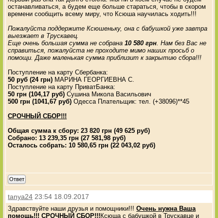
останавливаться, а будем еще больше стараться, чтобы в скором
времени сообщить всему миру, что Ксюша научилась ходить!!!
Пожалуйста поддержите Ксюшеньку, она с бабушкой уже завтра
выезжает в Трускавец.
Еще очень большая сумма не собрана
10 580 грн
. Нам без Вас не
справиться, пожалуйста не проходите мимо наших просьб о
помощи. Даже маленькая сумма приблизит к закрытию сбора!!!
Поступление на карту Сбербанка:
50 руб (24 грн)
МАРИНА ГЕОРГИЕВНА С.
Поступление на карту ПриватБанка:
50 грн (104,17 руб)
Сушина Микола Васильович
500 грн (1041,67 руб)
Одесса Плательщик: тел. (+38096)**45
СРОЧНЫЙ СБОР!!!
Общая сумма к сбору: 23 820 грн (49 625 руб)
Собрано: 13 239,35 грн (27 581,98 руб)
Осталось собрать: 10 580,65 грн (22 043,02 руб)
Ответ
tanya24
23:54 18.09.2017
Здравствуйте наши друзья и помощники!!!
Очень нужна Ваша
помощь!!! СРОЧНЫЙ СБОР!!!
Ксюша с бабушкой в Трускавце и